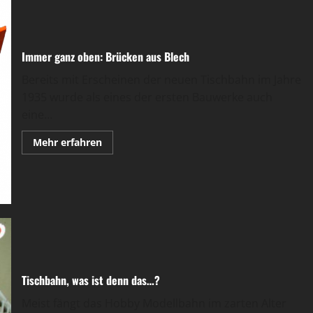
00
Immer ganz oben: Brücken aus Blech
Bereits mit Erscheinen der neuen Tischbahn im Jahre
1935 wurde als eines der ersten Bauwerke auch
eine...
Mehr
Mehr erfahren
Informationen
über
Immer
ganz
oben:
Brücken
aus
Blech
Tischbahn, was ist denn das…?
Meist fängt das Hobby Modellbahn im zarten Alter