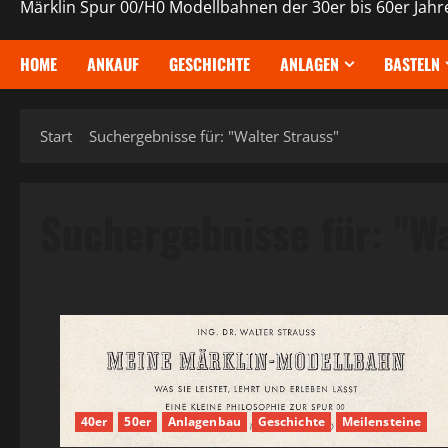
Märklin Spur 00/H0 Modellbahnen der 30er bis 60er Jahr
HOME
ANKAUF
GESCHICHTE
ANLAGEN
BASTELN
Start
Suchergebnisse für: "Walter Strauss"
Suchergebnisse für:
"Wa
40er
50er
Anlagenbau
Geschichte
Meilensteine