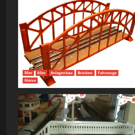
50er
60er
Anlagenbau
Brücken
Fahrzeuge
Gleise