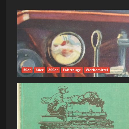
50er
60er
800er
Fahrzeuge
Werbemittel