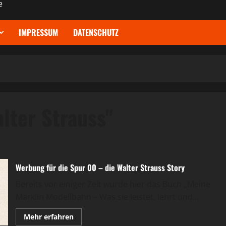
e
IMPRESSUM
DATENSCHUTZ
lter Strauss"
Werbung für die Spur 00 – die Walter Strauss Story
Bereits vor einiger Zeit wurde hier das Buch „Meine
Märklin Modellbahn – Was sie leistet, lehrt und...
Mehr
Mehr erfahren
Informationen