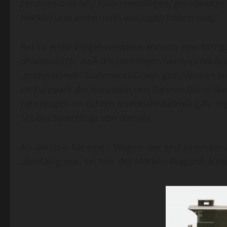
zerteilen und neu zusammenfügen, geradewegs 
Märklin und andernorts vollzogen haben mag.
Bei so einer Vorgehensweise können eine Menge
phantastisch, alsÂ die damaligen Serienprodukt
„professionell“ Sortimentslücken geschlossen we
im Fuhrpark der europäischen Bahnen bis in die 
Fahrzeugen im echten Eisenbahnbetrieb gab, eign
Stil des Spielzeugs von damals.
Als Beispiel für einen Wagen, der erst zu einem 
überfällig war, sei hier der Märklin-WagenÂ 4008