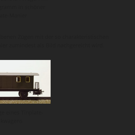
gramm in schöner
late-Manier
iebenen Zügen mit der so charakteristischen
er zumindest als Bild nachgereicht wird.
e eines Tinplate-
ckwagens