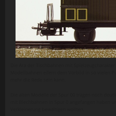
Die Ära der Tischbahnen mit Spielzeugcharakter
Modellbahnen eifern dem Vorbild in so vielen P
mehr die Rede sein kann.
Die alten Modelle der Spur 00 tragen noch deutli
mit Blechbahnen in Spur 0 angefangen haben und
Verkleinerung bewältigen wollten.