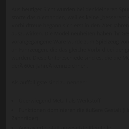
Aus heutiger Sicht wurden bei der kleineren Sp
störte das niemanden, weil es keine „besseren“ 
Vorbildtreue begann sich erst in den 70er Jahre
auszuwirken. Die Modellneuheiten haben ihr Gesi
vorangegangene Ware wurde zum Spielzeug von g
an Fahrzeugen, die das gleiche Vorbild bei der
wurden. Diese Untereschiede sind es, die die M
derÂ 60er JahreÂ kennzeichnen.
Als auffälligste sind zu nennen:
Überwiegend Metall als Werkstoff
Funktionen dominieren die äußere Gestalt (H
Zahnräder)
Angravierte, statt angesetzte Kleinteile