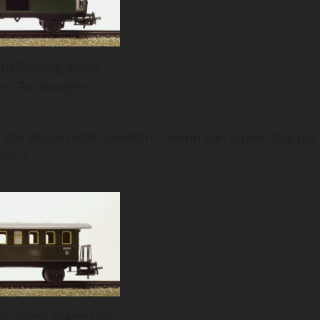
usführung eines
hn-Packwagens
 der Wagen 4040 geliefert – wenn von einem Zug die
führt.
nfachsten Wagen im