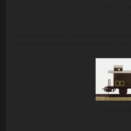
Märklin-Pro
Tinp
Schmerzlich fehlte den so leidenschaftlich betr
Geräuschkulisse der geeignete Packwagen, der hi
Fotomontag
Pa