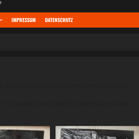
e
IMPRESSUM
DATENSCHUTZ
r. Friedrich Burkhard vor vielen Jahren gebaut hat.
ei Hr. Burkhard, vielen Dank für die Erlaubnis diese