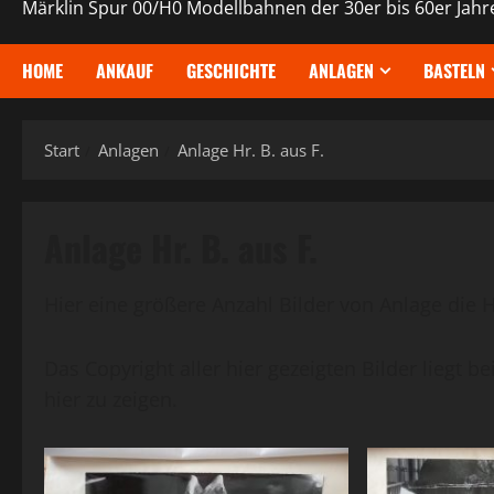
Märklin Spur 00/H0 Modellbahnen der 30er bis 60er Jahr
HOME
ANKAUF
GESCHICHTE
ANLAGEN
BASTELN
Start
Anlagen
Anlage Hr. B. aus F.
Anlage Hr. B. aus F.
Hier eine größere Anzahl Bilder von Anlage die H
Das Copyright aller hier gezeigten Bilder liegt b
hier zu zeigen.