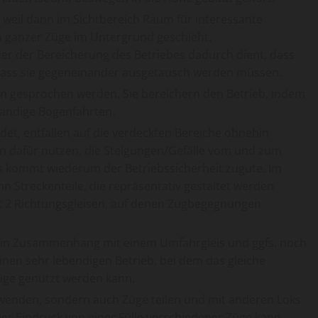
, weil dann im Sichtbereich Raum für interessante
 ganzer Züge im Untergrund geschieht.
er der Bereicherung des Betriebes dadurch dient, dass
dass sie gegeneinander ausgetausch werden müssen.
en gesprochen werden. Sie bereichern den Betrieb, indem
ständige Bogenfahrten.
t, entfallen auf die verdeckten Bereiche ohnehin
n dafür nutzen, die Steigungen/Gefälle vom und zum
as kommt wiederum der Betriebssicherheit zugute. Im
n Streckenteile, die repräsentativ gestaltet werden
t 2 Richtungsgleisen, auf denen Zugbegegnungen
 in Zusammenhang mit einem Umfahrgleis und ggfs. noch
inen sehr lebendigen Betrieb, bei dem das gleiche
üge genutzt werden kann.
wenden, sondern auch Züge teilen und mit anderen Loks
Der Eindruck von einer Fülle verschiedener Züge kann