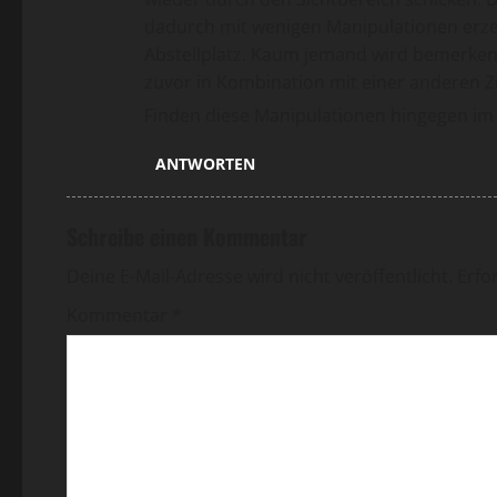
dadurch mit wenigen Manipulationen erze
Abstellplatz. Kaum jemand wird bemerken, 
zuvor in Kombination mit einer anderen Zu
Finden diese Manipulationen hingegen im Si
ANTWORTEN
Schreibe einen Kommentar
Deine E-Mail-Adresse wird nicht veröffentlicht.
Erfo
Kommentar
*