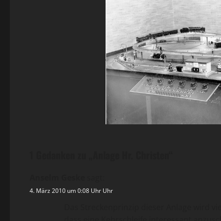
1 Gedanken zu „
Anlage Hr. Christen
“
Anselm Geske
sagt:
4. März 2010 um 0:08 Uhr Uhr
Das Streckenprinzip dieser Anlage wird vie
dass eine Kehrschleife interessant anzus