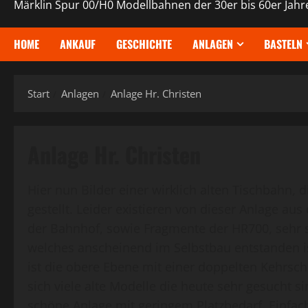
Märklin Spur 00/H0 Modellbahnen der 30er bis 60er Jahr
HOME
ANKAUF
GESCHICHTE
ANLAGEN
BASTELN
Start
Anlagen
Anlage Hr. Christen
Anlage Hr. Christen
Hier nun Bilder einer wirklich alten Tischbahn, 
gestellt. Leider existieren von dieser Anlage
der Bahnhof, sowie Fragmente der HR700, sehr s
welches anscheinend im Selbstbau entstanden i
ist die obere Ebene mit einer doppelten Kehrsch
sich viele alte Modelle die heute sehr gesucht s
schöne Anlage mit geringem Platzbedarf. Einfach 