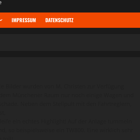
e
IMPRESSUM
DATENSCHUTZ
die Bilder wurden von M. Christen zur Verfügung
 aus dem Münchener Raum nur noch einige Wagen und
chade. Neben dem Stellpult mit den Fahrtreglern,
st,
leife ein echtes Highlight! Auf der Anlage tummeln
ind, so beispielsweise ein TW800. Eine wirklich sehr
toll!