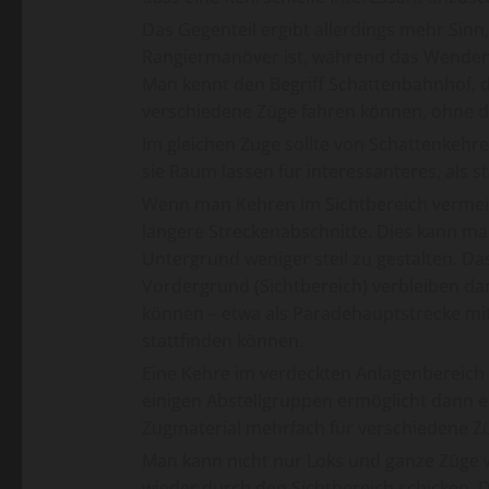
Das Gegenteil ergibt allerdings mehr Sinn
Rangiermanöver ist, während das Wenden
Man kennt den Begriff Schattenbahnhof, d
verschiedene Züge fahren können, ohne 
Im gleichen Zuge sollte von Schattenkehr
sie Raum lassen für interessanteres, als 
Wenn man Kehren im Sichtbereich vermeide
längere Streckenabschnitte. Dies kann ma
Untergrund weniger steil zu gestalten. D
Vordergrund (Sichtbereich) verbleiben dan
können – etwa als Paradehauptstrecke mi
stattfinden können.
Eine Kehre im verdeckten Anlagenbereich
einigen Abstellgruppen ermöglicht dann e
Zugmaterial mehrfach für verschiedene Z
Man kann nicht nur Loks und ganze Züge 
wieder durch den Sichtbereich schicken. 