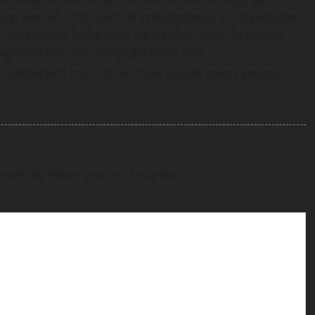
ugt werden. Das spart Fahrzeugmaterial und benötigten
dass jeweils halbe Züge die gleichen sind, die gerade
ghälfte über die Anlage gefahren sind.
chtbereich statt, ist der faule Zauber sofort entlarvt.
rderliche Felder sind mit
*
markiert