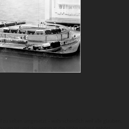
l zu selten umgesetzt – wahrscheinlich weil alle glauben,
chauen ist und deswegen in die Höhe gebaut gehört.