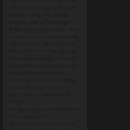
(beispielsweise Name, Anschrift
oder eMail-Adressen) erhoben
werden, erfolgt dies, soweit
möglich, stets auf freiwilliger
Basis. Diese Daten werden ohne
Ihre ausdrückliche Zustimmung
nicht an Dritte weitergegeben.
Wir weisen darauf hin, dass die
Datenübertragung im Internet
(z.B. bei der Kommunikation per
E-Mail) Sicherheitslücken
aufweisen kann. Ein lückenloser
Schutz der Daten vor dem
Zugriff durch Dritte ist nicht
möglich.
Der Nutzung von im Rahmen der
Impressumspflicht
veröffentlichten Kontaktdaten