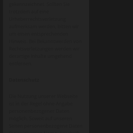
gekennzeichnet. Sollten Sie
trotzdem auf eine
Urheberrechtsverletzung
aufmerksam werden, bitten wir
um einen entsprechenden
Hinweis. Bei Bekanntwerden von
Rechtsverletzungen werden wir
derartige Inhalte umgehend
entfernen.
Datenschutz
Die Nutzung unserer Webseite
ist in der Regel ohne Angabe
personenbezogener Daten
möglich. Soweit auf unseren
Seiten personenbezogene Daten