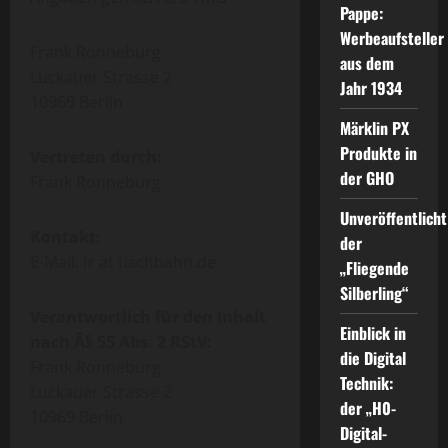
Pappe:
Werbeaufsteller
Frank Ronneburg
aus dem
Luckauer Strasse 2
Jahr 1934
10969 Berlin
Märklin PX
Produkte in
Vertreten durch:
der GHO
Frank Ronneburg
Unveröffentlicht
Kontakt:
der
E-Mail: fr at tischbahn.de
„Fliegende
Silberling“
Verantwortlich für den Inhalt
Einblick in
nach Â§ 55 Abs. 2 RStV:
die Digital
Frank Ronneburg
Technik:
Luckauer Strasse 2
der „H0-
10969 Berlin
Digital-