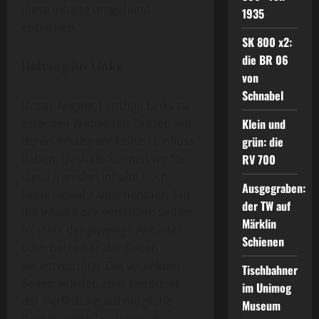
diese Inhalte umgehend
1935
entfernen.
SK 800 x2:
die BR 06
Haftung für Links
von
Schnabel
Unser Angebot enthält Links zu
externen Webseiten Dritter, auf
Klein und
deren Inhalte wir keinen Einfluss
grün: die
haben. Deshalb können wir für
RV 700
diese fremden Inhalte auch
Ausgegraben:
keine Gewähr übernehmen. Für
der TW auf
die Inhalte der verlinkten Seiten
Märklin
ist stets der jeweilige Anbieter
Schienen
oder Betreiber der Seiten
verantwortlich. Die verlinkten
Tischbahner
Seiten wurden zum Zeitpunkt
im Unimog
der Verlinkung auf mögliche
Museum