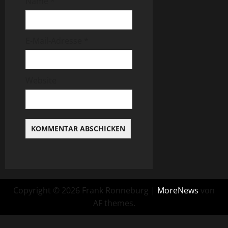
Name
*
E-Mail-Adresse
*
Website
Copyright © 2026 Frank Ronneburg
|
MoreNews
von
AF themes.