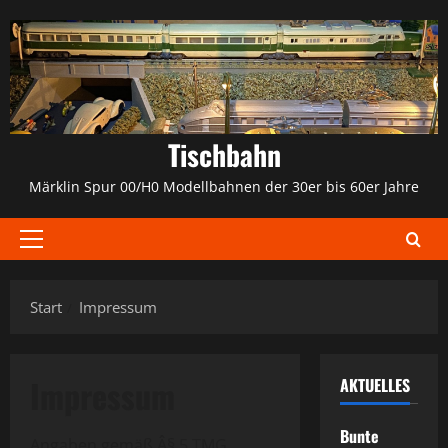
Zum
Inhalt
springen
Tischbahn
Märklin Spur 00/H0 Modellbahnen der 30er bis 60er Jahre
Primäres
Menü
Start
Impressum
Impressum
AKTUELLES
Bunte
Angaben gemäß Â§ 5 TMG