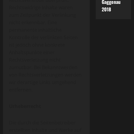
Rechtsverstöße überprüft.
Gaggenau
Rechtswidrige Inhalte waren
2018
zum Zeitpunkt der Verlinkung
nicht erkennbar. Eine
permanente inhaltliche
Kontrolle der verlinkten Seiten
ist jedoch ohne konkrete
Anhaltspunkte einer
Rechtsverletzung nicht
zumutbar. Bei Bekanntwerden
von Rechtsverletzungen werden
wir derartige Links umgehend
entfernen.
Urheberrecht
Die durch die Seitenbetreiber
erstellten Inhalte und Werke auf