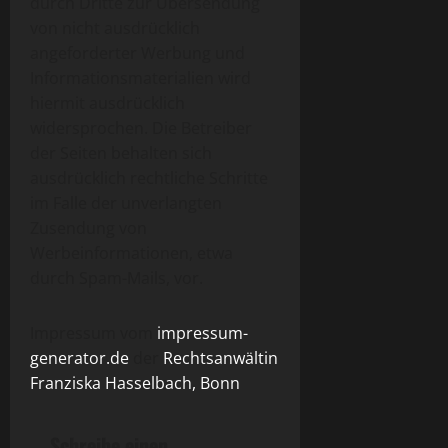
durch Dritte zur Übersendung
von nicht ausdrücklich
angeforderter Werbung und
Informationsmaterialien wird
hiermit ausdrücklich
widersprochen. Die Betreiber
der Seiten behalten sich
ausdrücklich rechtliche Schritte
im Falle der unverlangten
Zusendung von
Werbeinformationen, etwa
durch Spam-Mails, vor.
Impressum vom
impressum-
generator.de
der
Rechtsanwältin
Franziska Hasselbach, Bonn
Schreibe einen