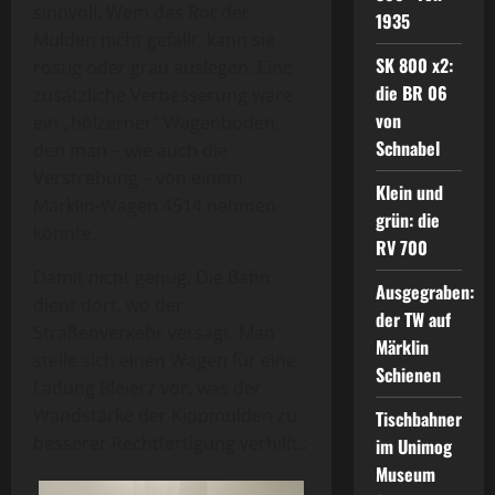
sinnvoll. Wem das Rot der
1935
Mulden nicht gefällt, kann sie
SK 800 x2:
rostig oder grau auslegen. Eine
die BR 06
zusätzliche Verbesserung wäre
von
ein „hölzerner“ Wagenboden,
Schnabel
den man – wie auch die
Verstrebung – von einem
Klein und
Märklin-Wagen 4514 nehmen
grün: die
könnte.
RV 700
Damit nicht genug. Die Bahn
Ausgegraben:
dient dort, wo der
der TW auf
Straßenverkehr versagt. Man
Märklin
stelle sich einen Wagen für eine
Schienen
Ladung Bleierz vor, was der
Wandstärke der Kippmulden zu
Tischbahner
besserer Rechtfertigung verhilft.:
im Unimog
Museum