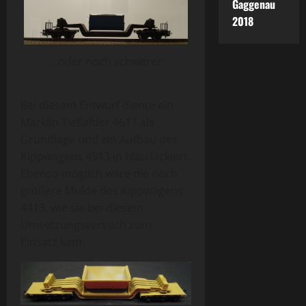
Gaggenau
2018
...oder noch schwerer
Bei diesem Entwurf diente ein
Märklin Tieflafder 4617 als
Grundlage und ein Aufbau des
Kippwagens 4513 in blau lackiert.
Ebenso möglich wäre die noch
größere Mulde des Kippwagens
4413, wie sie bei diesem
Umsetzungsversuch zum
Einsatz kam: