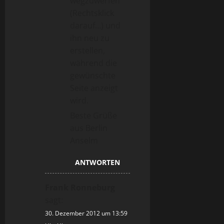
wegzuwerfen
(Rechtsklick
darauf…) und
ihn neu zu
erstellen,
während die
gewünschte
Seite anzeigt
wird.
Beste Grüße
aus Berlin
Anselm
ANTWORTEN
Frank Ronneburg
sagt:
30. Dezember 2012 um 13:59