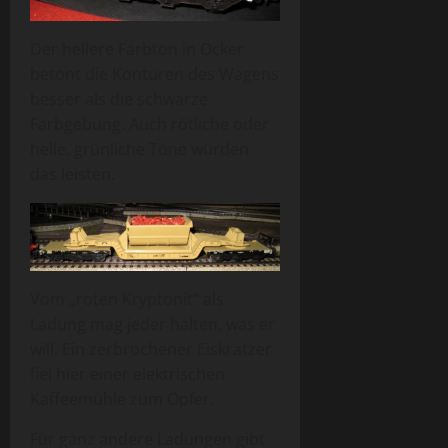
Der hellere Farbton in Ocker
betont die Konturen des Wagens
besser als die schwarze
Farbgebung. Auch rötliche oder
helle, grünliche Töne würden
das leisten.
Vom „roten Kryptonit“ als
Ladung mag jeder halten, was er
will. Ein zerbrochener Eiskratzer
fiel hier einer elektrischen
Kaffeemühle zum Opfer.
Für ganz andere Ladungen gibt