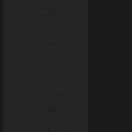
dunklen
Menüleiste,
sondern in der
hellen darunter
unter dem
Stichwort
Basteln. Alle
Beiträge
blättern auf,
wenn man mit
der Maus über
diese
Menüschaltfläche
fährt.
Vielleicht hilft
es, einen alten
Favoriten