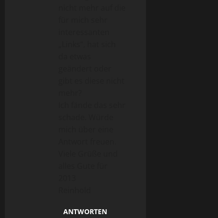
nicht mehr auf die
für mich sehr
interessanten
„Links“, hat sich
da etwas
geändert oder
gibt es diese nicht
mehr?
Ich fände das sehr
schade. Würde
mich über eine
Antwort freuen.
Viele Grüße und
alles Gute für
2013
Reinhold
ANTWORTEN