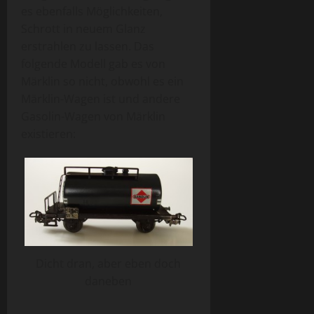
es ebenfalls Möglichkeiten,
Schrott in neuem Glanz
erstrahlen zu lassen. Das
folgende Modell gab es von
Märklin so nicht, obwohl es ein
Märklin-Wagen ist und andere
Gasolin-Wagen von Märklin
existieren:
Dicht dran, aber eben doch
daneben