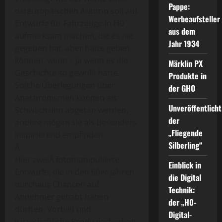
Pappe:
osteuropäischen Autorin soll auf
Werbeaufsteller
Entwürfe für Fahrzeuge in H0
aus dem
aufmerksam machen, die es nie
Jahr 1934
gegeben hat, aber hätte geben
können, wenn – ja wenn es die
Märklin PX
Geschichte so gewollt hätte.
Produkte in
Solche Überlegungen über
der GHO
Anachronismen können als
Unveröffentlicht
Schwachsinn abgetan werden,
der
andere mögen sie als besonders
„Fliegende
inspirierend empfinden.
Silberling“
Â
Hier zweiÂ fotomanipulierte
Einblick in
Entwürfe, die in den 60er Jahren
die Digital
durchaus Chancen auf
Technik:
Abnehmer gehabt haben
der „H0-
dürften. Vorbild und
Digital-
wirtschaftliche Produzierbarkeit