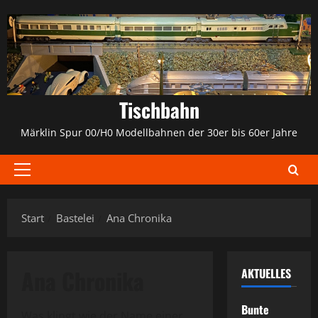
Zum
Inhalt
springen
Tischbahn
Märklin Spur 00/H0 Modellbahnen der 30er bis 60er Jahre
Primäres
Menü
Start
Bastelei
Ana Chronika
Ana Chronika
AKTUELLES
Bunte
Was klingt wie der Name einer