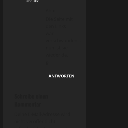
Uhr Uhr
Ahoi!
Die Seite mit
den Links
war
verschwunden…
nun ist sie
wieder da.
fr
ANTWORTEN
Schreibe einen
Kommentar
Deine E-Mail-Adresse wird
nicht veröffentlicht.