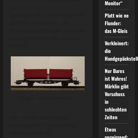
Monitor“
stehen bei dieser
SpekulationÂ im Hintergrund. Es
Platt wie ne
geht hier eher darum, die
Flunder:
Phantasie zu beflügeln, was man
das M-Gleis
aus Schrott noch alles basteln
Verkleinert:
könnte.
die
Handgepäckstel
Nur Bares
ist Wahres!
Märklin gibt
Vorschuss
Es geht auch schwerer...
in
schlechten
Zeiten
Hier wurden zwei Märklin
Kippwagen 4513 bzw. Primex
Etwas
4583 zunächst als
verwirrend: