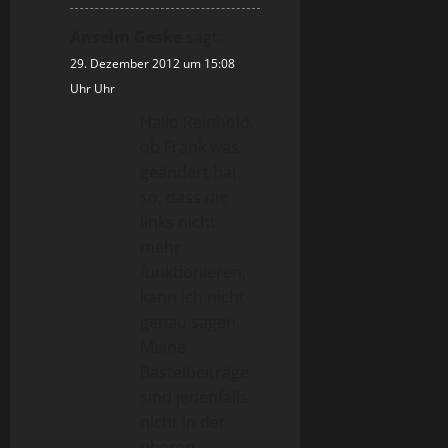
Anselm Geske
sagt:
29. Dezember 2012 um 15:08
Uhr Uhr
Hallo Reinhold,
ob Frank was
geändert hat,
so, dass die
links nicht
mehr
funktionieren,
kann ich nicht
genau sagen.
Meine
Bastelbeiträge
sind jedenfalls
nicht in der
oberen,