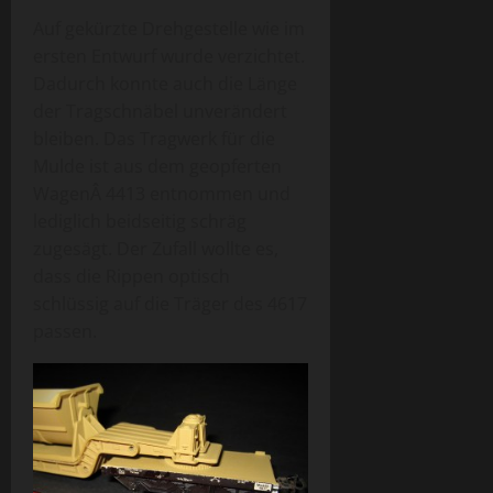
Auf gekürzte Drehgestelle wie im
ersten Entwurf wurde verzichtet.
Dadurch konnte auch die Länge
der Tragschnäbel unverändert
bleiben. Das Tragwerk für die
Mulde ist aus dem geopferten
WagenÂ 4413 entnommen und
lediglich beidseitig schräg
zugesägt. Der Zufall wollte es,
dass die Rippen optisch
schlüssig auf die Träger des 4617
passen.