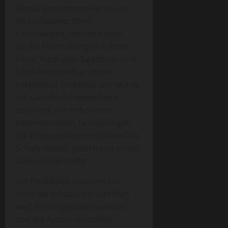
Genau genommen war es ein
zerschlissener Shell-
Kesselwagen, dessen Kessel
starke Abschabungen erlitten
hatte. Nach dem Spachteln und
Schleifen erhielt er dieses
nachtblaue Farbkleid und wurde
mit Gasolin-Schiebebildern
dekoriert, die es bei einer
Internetauktion zu kaufen gab.
Die Bremszeichen sind ebenfalls
Schiebebilder, jedoch von einem
anderen Hersteller.
Zur Perfektion müssten nun
noch die erhabenen Schriften
weiß hervorgehoben werden
und die Anschriftentafeln