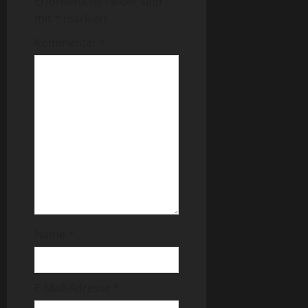
Erforderliche Felder sind
mit
*
markiert
Kommentar
*
Name
*
E-Mail-Adresse
*