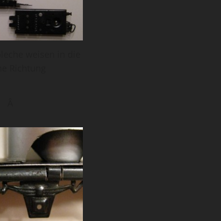
leche weisen in die
he Richtung
Â