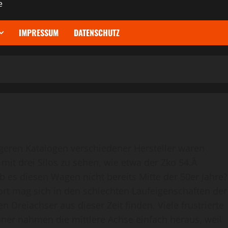
e
IMPRESSUM
DATENSCHUTZ
geren Katalogen verschiedener Hersteller waren
mit drei Silos zu sehen, wie etwa der Zko 54.Â
es diesen Wagen nicht bereits Mitte der 50er Jahre?
rt mag sich in den schlechten Laufeigenschaften der
n Dreiachser aus dieser Zeit finden. Viele frustrierte
ner nahmen die mittlere Achse einfach heraus, weil