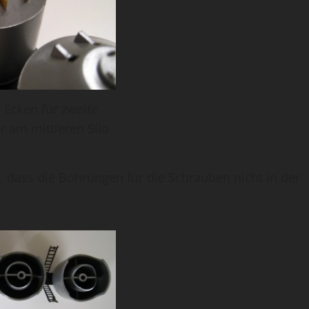
 Ecken für zweite
er am mittleren Silo
 dass die Bohrungen für die Schrauben nicht in der