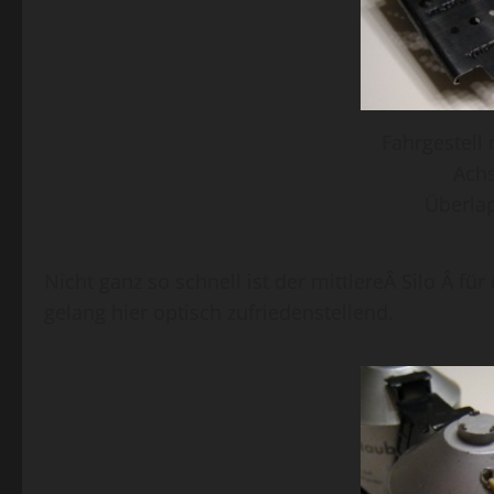
Fahrgestell
Ach
Überla
Nicht ganz so schnell ist der mittlereÂ Silo Â für
gelang hier optisch zufriedenstellend.