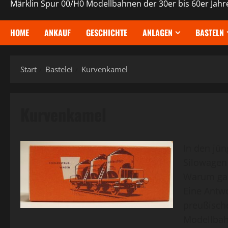
Märklin Spur 00/H0 Modellbahnen der 30er bis 60er Jahr
HOME
ANKAUF
GESCHICHTE
ANLAGEN
BASTELN
Start
Bastelei
Kurvenkamel
Kurvenkamel
In den jün
Silowagen 
Warum gab 
Eine Antwo
preußische
Modellbah