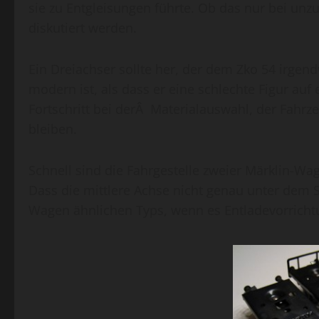
sie zu Entgleisungen führte. Ob das nur bei unzu
diskutiert werden.
Ein Dreiachser sollte her, der dem Zko 54 irge
modern ist, als dass er eine schlechte Figur auf
Fortschritt bei derÂ Materialauswahl, der Fahrze
bleiben.
Schnell sind die Fahrgestelle zweier Märklin-W
Dass die mittlere Achse nicht genau unter dem S
Wagen ähnlichen Typs, wenn es Entladevorrichtun