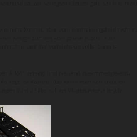
reichend sauber verlegten Gleisen galt, soll hier nich
ndwie nahe kommt, aber vom Erscheinungsbild nicht z
 einer Anlage aus den 50er Jahren macht. Aller
ugtechnik und der Vorbildtreue sollte beiseite
agen Â 4511 zersägt und passend zusammengesetzt.
ilo liegt, ist Absicht. Das kennt man von anderen
gen für die Silos auf der Wagenunterseite gibt.