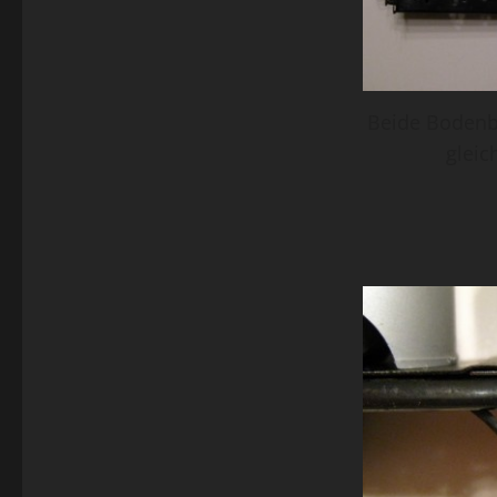
Beide Bodenb
gleic