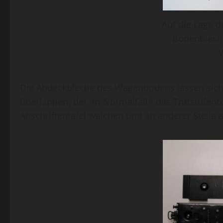
Auf die Lage 
Bodenblech
Die Abdeckbleche des Wagenbodens lassen sich g
überlappen, der im NormalfallÂ das Trittstufen
Anschriftentafel weichen und an anderer Stelle 