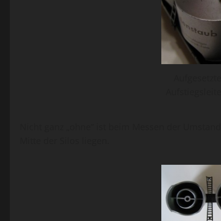
Aufgesetzte
Aufstiegsleit
Nicht ganz „ohne“ ist beim Messen der Umstand,
Mitte der Silos liegen.