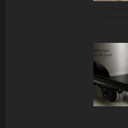
Stoßka
Überlappend
S
Befestigun
Ansch