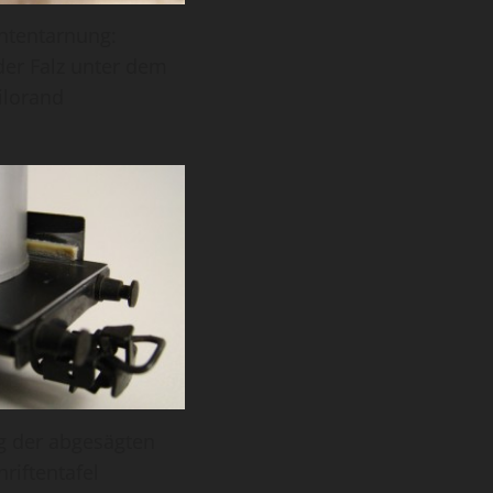
ntentarnung:
er Falz unter dem
ilorand
g der abgesägten
riftentafel