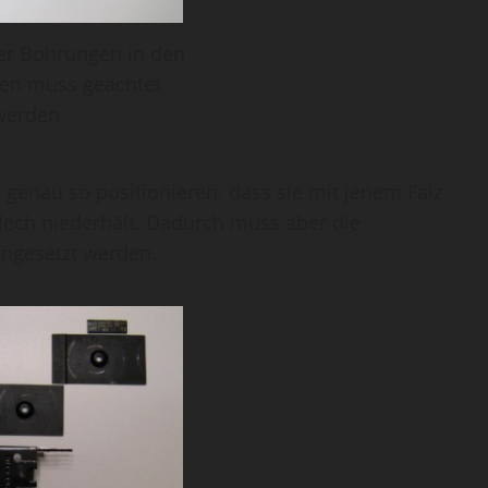
der Bohrungen in den
en muss geachtet
werden
enau so positionieren. dass sie mit jenem Falz
blech niederhält. Dadurch muss aber die
angesetzt werden.