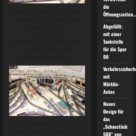
die
Blick auf den rechten Teil der
Öffnungszeiten
Anlage mit Drehscheibe und
Abgefüllt:
doppeltem, also
mit einer
sechsständigem,
Tankstelle
Ringlokschuppen überspannt
für die Spur
von einer imposanten
00
Brückenkonstruktion.
Verkehrssicherh
mit
Märklin-
Autos
Neues
Design für
das
Hier der äußerste rechte Teil der
„Schaustück
Anlage mit Stuttgarter Bahnhof,
500“ von