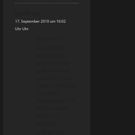
gerald
sagt:
17. September 2010 um 16:02
Uhr Uhr
hallo herr x
schöne bahn!
ein gleisplan,
wenn auch nur
grob von hand
gezeichnet wäre
super und würde
mich sehr
interessieren. ich
möchte etwas
ähnliches
aufbauen.
gruß gerald