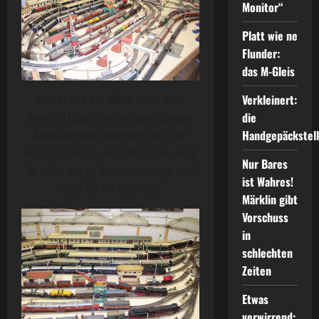
Monitor“
Platt wie ne
Flunder:
das M-Gleis
Verkleinert:
Zunächst ein Blick über den
die
linken Flügel der Anlage. Lange
Handgepäckstel
Abstellgleise werden von der
Hauptstrecke umschlossen, eine
Nur Bares
Brücke sorgt für das nötige Auf
ist Wahres!
und Ab im Betrieb.
Märklin gibt
Vorschuss
in
schlechten
Zeiten
Etwas
verwirrend: