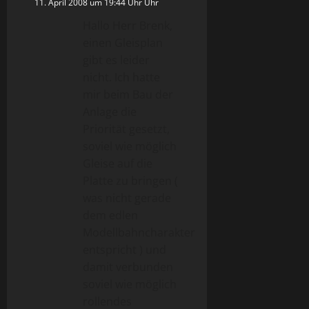
11. April 2008 um 19:44 Uhr Uhr
Hallo Herr Brenk,
einen Gleisplan
gibt es leider
nicht. Ich hatte
mir beim Bau der
Anlage die
Priorität gesetzt,
soviel wie möglich
Gleise auf die
Platte zu bringen (
was nicht gerade
dem edlen
Modellbahncharakter
entspricht ) und
damit verbunden
soviel wie möglich
rollendes