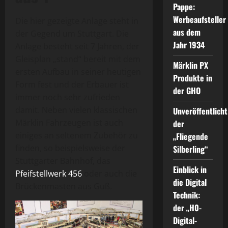
Pappe:
Werbeaufsteller
Die hier gezeigte Anlage steht in
aus dem
der Gegend um Stuttgart. Die
Jahr 1934
Anlage besteht seit 7 Jahren, der
Gleisplan „stand“ bereit mit dem
Märklin PX
ersten Aufbau in seiner heutigen
Produkte in
Form fest und der Erbauer ist
der GHO
immer noch sehr zufrieden
damit. Neben vielen klassischen
Unveröffentlicht
Märklin Fahrzeugen ist auch
der
einiges an seltenem Zubehör zu
„Fliegende
finden, so beispielsweise der
Silberling“
Stuttgarter Bahnhof, das
Einblick in
Pfeifstellwerk 456
oder auch die
die Digital
Brückenmasten aus Guß.
Technik:
der „H0-
Digital-