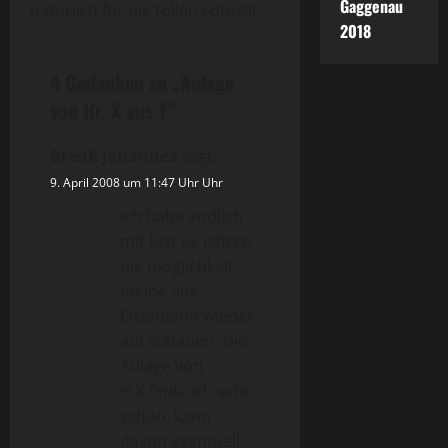
Gaggenau
natürlich für die tollen Fotos!!!
2018
4 Gedanken zu „
Anlage
von Hr. X aus Y
“
Brenk Johannes
sagt:
9. April 2008 um 11:47 Uhr Uhr
Ich habe endlich
mit fast 62 Jahren
die möglichkeit
meine alte
Eisenbahn wieder
auf zubauen. Die
Anlage von
H.X.finde ich sehr
schön, kann
davon eventuell