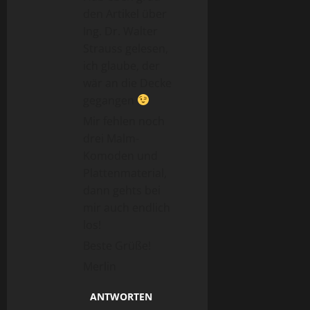
den Artikel über
Ing. Dr. Walter
Strauss gelesen,
ich glaube, der
wär an die Decke
gegangen
Mir fehlen noch
drei Malm-
Komoden und
Plattenmaterial,
dann gehts bei
mir auch endlich
los!
Beste Grüße!
Merlin
ANTWORTEN