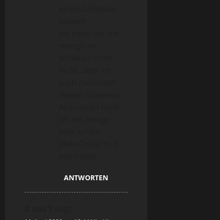
einen Gleisplan
haben?
Ich habe das die
menge an
schienen noch
nicht, aber ich
such noch nach
diesen schienen.
Ansonsten finde
ich die Anlage
sehr schön.
Viele Grüße H. B.
aus Essen.
ANTWORTEN
X aus Y
sagt: