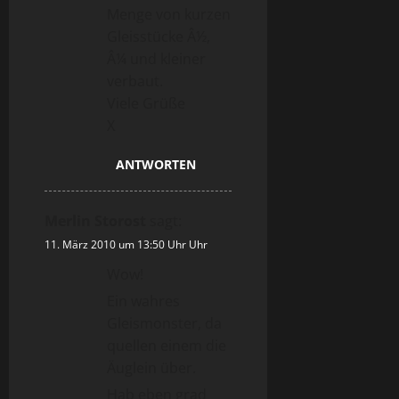
Menge von kurzen
Gleisstücke Â½,
Â¼ und kleiner
verbaut.
Viele Grüße
X
ANTWORTEN
Merlin Storost
sagt:
11. März 2010 um 13:50 Uhr Uhr
Wow!
Ein wahres
Gleismonster, da
quellen einem die
Äuglein über.
Hab eben grad