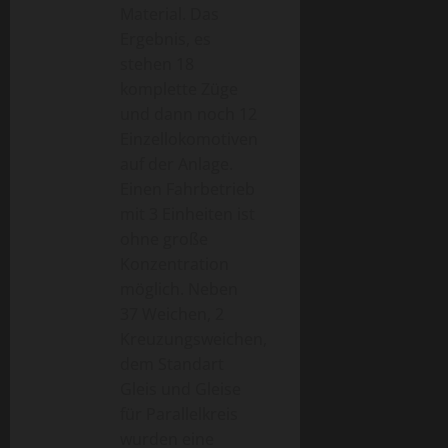
Material. Das
Ergebnis, es
stehen 18
komplette Züge
und dann noch 12
Einzellokomotiven
auf der Anlage.
Einen Fahrbetrieb
mit 3 Einheiten ist
ohne große
Konzentration
möglich. Neben
37 Weichen, 2
Kreuzungsweichen,
dem Standart
Gleis und Gleise
für Parallelkreis
wurden eine