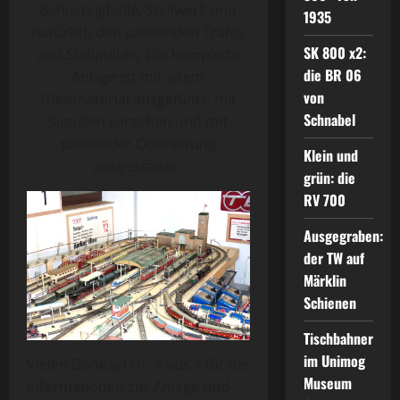
Bahnsteighalle, Stellwerk und
1935
natürlich den passenden Trafos
SK 800 x2:
und Stellpulten. Die komplette
die BR 06
Anlage ist mit altem
von
Gleismaterial ausgeführt, mit
Schnabel
Signalen versehen und mit
passender Oberleitung
Klein und
ausgestattet.
grün: die
RV 700
Ausgegraben:
der TW auf
Märklin
Schienen
Tischbahner
im Unimog
Vielen Dank an Hr. X aus Y für die
Museum
Informationen zur Anlage und