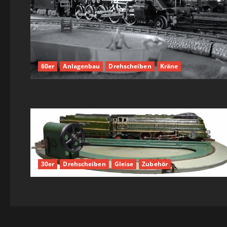
60er
Anlagenbau
Drehscheiben
Kräne
30er
Drehscheiben
Gleise
Zubehör