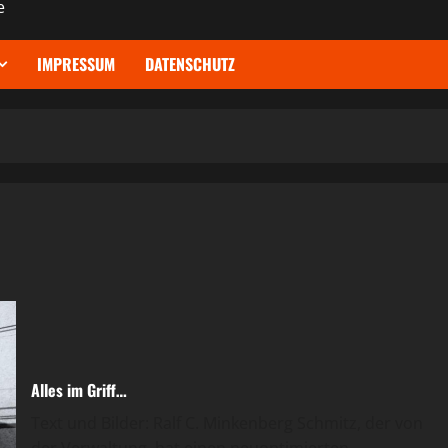
e
IMPRESSUM
DATENSCHUTZ
Alles im Griff…
Text und Bilder: Ralf C. Minkenberg Schmitz, der von