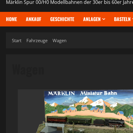
Märklin Spur 00/H0 Modellbahnen der 30er bis 60er Jahr
HOME
ANKAUF
GESCHICHTE
ANLAGEN
BASTELN
Start
Fahrzeuge
Wagen
Wagen