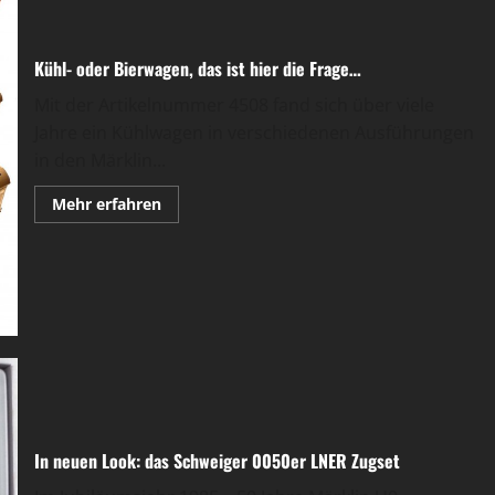
Kühl- oder Bierwagen, das ist hier die Frage…
Mit der Artikelnummer 4508 fand sich über viele
Jahre ein Kühlwagen in verschiedenen Ausführungen
in den Märklin...
Mehr
Mehr erfahren
Informationen
über
Kühl-
oder
Bierwagen,
das
ist
hier
die
Frage…
In neuen Look: das Schweiger 0050er LNER Zugset