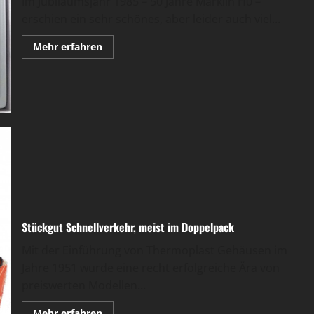
Im Jubiläumsjahr 1985 – 50 Jahre Märklin H0 –
erschien ein sehr schönes, aber leider auch viel...
Mehr
Mehr erfahren
Informationen
über
In
neuen
Look:
das
Schweiger
0050er
LNER
Zugset
Stückgut Schnellverkehr, meist im Doppelpack
Mit der Einführung von Thermoplast Gehäusen im
Jahre 1951 wurde eine recht erfolgreiche Ära von
preiswerten Modellen...
Mehr
Mehr erfahren