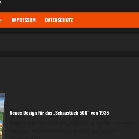
e
IMPRESSUM
DATENSCHUTZ
Neues Design für das „Schaustück 500“ von 1935
Ergänzung zum ArtikelÂ „1935: Diorama für die neue
Spur 00„ 1935 startete Märklin mit der neuen
Spurweite 00...