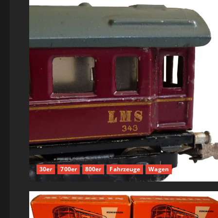
30er
700er
800er
Fahrzeuge
Wagen