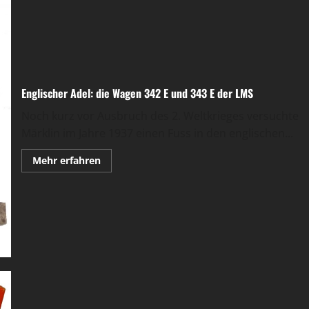
Englischer Adel: die Wagen 342 E und 343 E der LMS
Noch kurz vor Ausbruch des 2. Weltkrieges versuchte
Märklin im Jahre 1937 einen Fuss in den englischen...
Mehr
Mehr erfahren
Informationen
über
Englischer
Adel:
die
Wagen
342
E
und
343
E
der
LMS