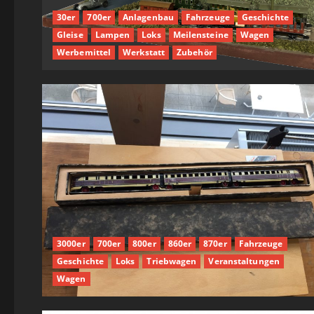
30er
700er
Anlagenbau
Fahrzeuge
Geschichte
Gleise
Lampen
Loks
Meilensteine
Wagen
Werbemittel
Werkstatt
Zubehör
3000er
700er
800er
860er
870er
Fahrzeuge
Geschichte
Loks
Triebwagen
Veranstaltungen
Wagen