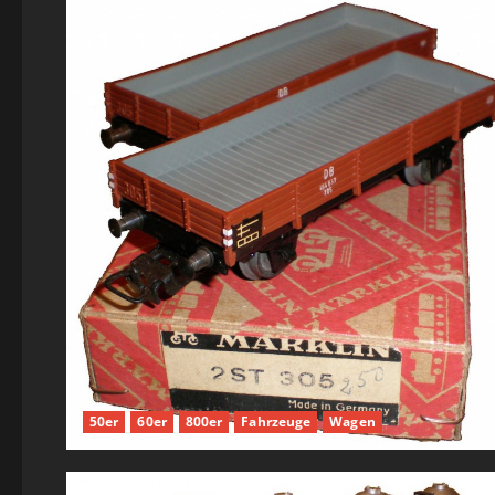
50er
60er
800er
Fahrzeuge
Wagen