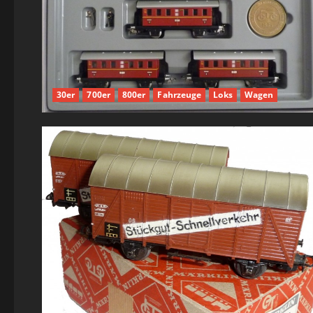
30er
700er
800er
Fahrzeuge
Loks
Wagen