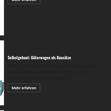
Informationen
über
Stückgut
Schnellverkehr,
meist
im
Doppelpack
Selbstgebaut: Güterwagen als Bausätze
Â Ab 1958 erhielten als Neuheit die Bausätze von
verschiedenen Güterwagen Einfahrt auf den
Katalogseiten der Firma Märklin,...
Mehr
Mehr erfahren
Informationen
über
Selbstgebaut:
Güterwagen
als
Bausätze