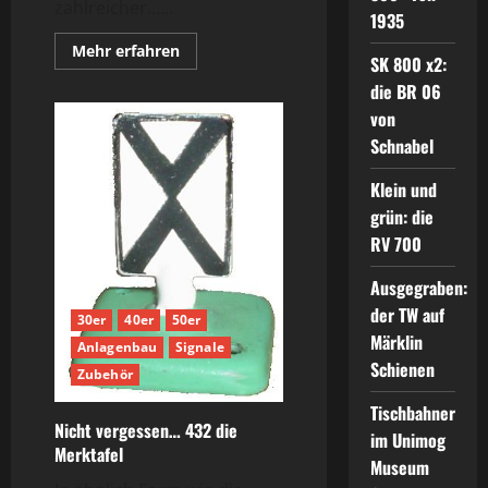
zahlreicher…...
1935
Mehr
Mehr erfahren
SK 800 x2:
Informationen
über
die BR 06
Tischbahn
–
von
die
Erweiterung
Schnabel
Klein und
grün: die
RV 700
Ausgegraben:
der TW auf
30er
40er
50er
Märklin
Anlagenbau
Signale
Schienen
Zubehör
Tischbahner
Nicht vergessen… 432 die
im Unimog
Merktafel
Museum