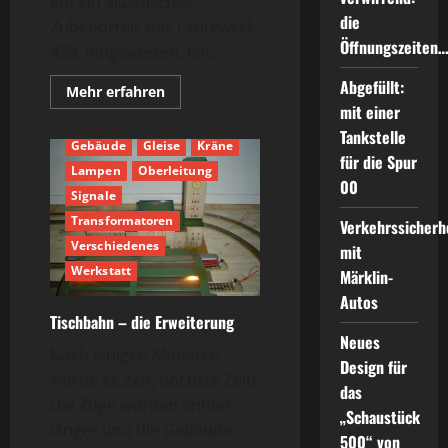
auf ein akustisches
die
Zubehörteil, das Läutewerk
Öffnungszeiten
438, hingewiesen. Ein...
Abgefüllt:
Mehr
Mehr erfahren
30er
40er
50er
60er
Informationen
mit einer
über
Anlagenbau
Brücken
Klingeling:
Tankstelle
das
Gebäude
Gleise
Kräne
für die Spur
Läutewerk
Lampen
Oberleitung
438H
00
von
Signale
1939
Transformatoren
Verkehrssicherh
Verschiedenes
mit
Werkstatt
Märklin-
Autos
Tischbahn – die Erweiterung
Neues
Nach einigen Monaten
Design für
wurde es Zeit, höchste Zeit!
das
Die Züge wurden immer
„Schaustück
länger und die Gebäude
500“ von