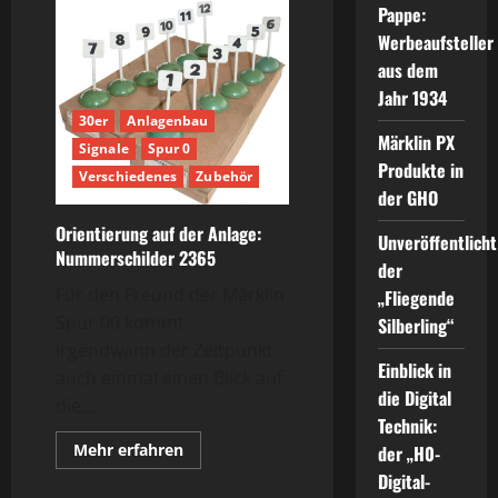
Pappe:
Werbeaufsteller
aus dem
Jahr 1934
30er
Anlagenbau
Märklin PX
Signale
Spur 0
Produkte in
Verschiedenes
Zubehör
der GHO
Orientierung auf der Anlage:
Unveröffentlicht
Nummerschilder 2365
der
Für den Freund der Märklin
„Fliegende
Spur 00 kommt
Silberling“
irgendwann der Zeitpunkt
Einblick in
auch einmal einen Blick auf
die Digital
die...
Technik:
Mehr
Mehr erfahren
der „H0-
Informationen
Digital-
über
Orientierung