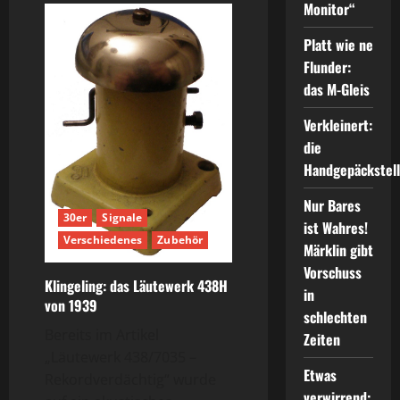
Monitor“
auf
der
Anlage:
Platt wie ne
Nummerschilder
2365
Flunder:
das M-Gleis
Verkleinert:
die
Handgepäckstel
Nur Bares
30er
Signale
ist Wahres!
Verschiedenes
Zubehör
Märklin gibt
Vorschuss
Klingeling: das Läutewerk 438H
in
von 1939
schlechten
Bereits im Artikel
Zeiten
„Läutewerk 438/7035 –
Etwas
Rekordverdächtig“ wurde
verwirrend: