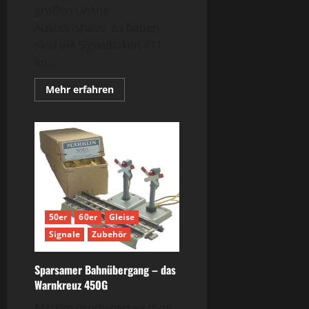
großen Online
Auktionshaus, zu haben
sind die Signalbaken 431.
Im...
Mehr
Mehr erfahren
Informationen
über
3
2
1…
nein:
431!
Die
Signalbaken
50er
60er
Gleise
Signale
Zubehör
Sparsamer Bahnübergang – das
Warnkreuz 450G
Märklin produzierte schon