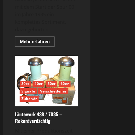
mit dem Start der Spur 00
im Jahre 1935 ein
komplettes Sortiment,
dazu gehörten...
Mehr
Mehr erfahren
Informationen
über
Sparsamer
Bahnübergang
–
das
Warnkreuz
450G
30er
40er
50er
60er
Signale
Verschiedenes
Zubehör
Läutewerk 438 / 7035 –
Rekordverdächtig
Mit einer Produktionszeit