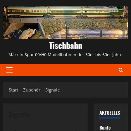
Zum
Inhalt
springen
Tischbahn
Märklin Spur 00/H0 Modellbahnen der 30er bis 60er Jahre
Primäres
Menü
Start
Zubehör
Signale
Signale
AKTUELLES
Bunte