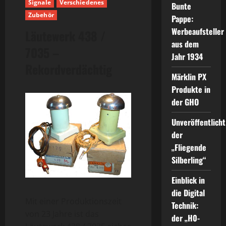
Signale
Verschiedenes
Bunte
Zubehör
Pappe:
Werbeaufsteller
Läutewerk 438 /
aus dem
7035 –
Jahr 1934
Rekordverdächtig
Märklin PX
Produkte in
der GHO
Unveröffentlicht
der
„Fliegende
Silberling“
Einblick in
die Digital
Mit einer Produktionszeit
Technik:
von 23 Jahre ist das
der „H0-