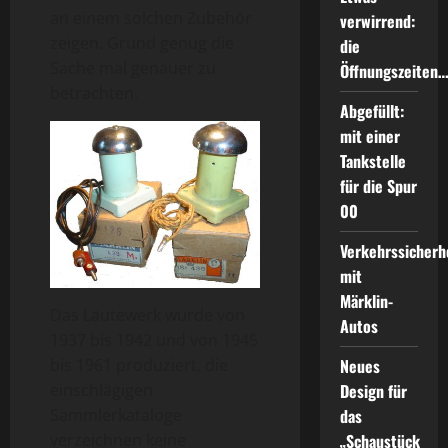
an einem solchen Zubehör
verwirrend:
zeigen. Grund genug die
die
Sache mal genauer zu
Öffnungszeiten
betrachten.
Abgefüllt:
mit einer
Tankstelle
für die Spur
00
Verkehrssicherh
mit
Märklin-
Das Läutewerk wurde von
Autos
1937 bis 1942 und von 1945
Neues
bis 1961 produziert, die
Design für
einschlägigen
das
Sammlerkataloge
„Schaustück
verzeichnen keine