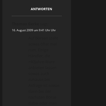
ANTWORTEN
Thomas Gerke
sagt:
16. August 2009 um 9:41 Uhr Uhr
Auf Börsen steht
sowas öfter mal
rum. Einige
Händler, die
>40Jahre-Ware
anbieten lassen
sowas auch
zuhause,bei
Anfrage ist sowas
dann bei der
nächsten Börse
dabei oder man