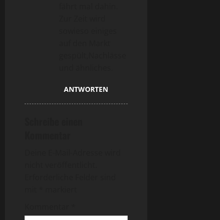
fährt mal dahin.
Zur Zeit wird
sowieso einiges
auf den Markt
gespült,Nachlässe
und ähnliches.
ANTWORTEN
Schreibe einen
Kommentar
Deine E-Mail-Adresse wird
nicht veröffentlicht.
Erforderliche Felder sind
mit
*
markiert
Kommentar
*