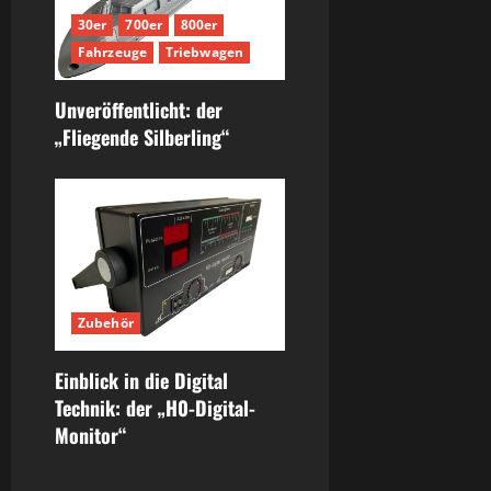
30er
700er
800er
Fahrzeuge
Triebwagen
Unveröffentlicht: der
„Fliegende Silberling“
Zubehör
Einblick in die Digital
Technik: der „H0-Digital-
Monitor“