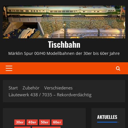
Zum
Inhalt
springen
Tischbahn
Märklin Spur 00/H0 Modellbahnen der 30er bis 60er Jahre
Primäres
Menü
Start
Zubehör
Verschiedenes
Läutewerk 438 / 7035 – Rekordverdächtig
AKTUELLES
30er
40er
50er
60er