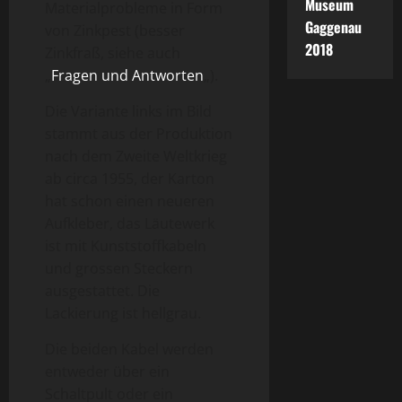
Museum
Materialprobleme in Form
Gaggenau
von Zinkpest (besser
2018
Zinkfraß, siehe auch
„
Fragen und Antworten
„).
Die Variante links im Bild
stammt aus der Produktion
nach dem Zweite Weltkrieg
ab circa 1955, der Karton
hat schon einen neueren
Aufkleber, das Läutewerk
ist mit Kunststoffkabeln
und grossen Steckern
ausgestattet. Die
Lackierung ist hellgrau.
Die beiden Kabel werden
entweder über ein
Schaltpult oder ein