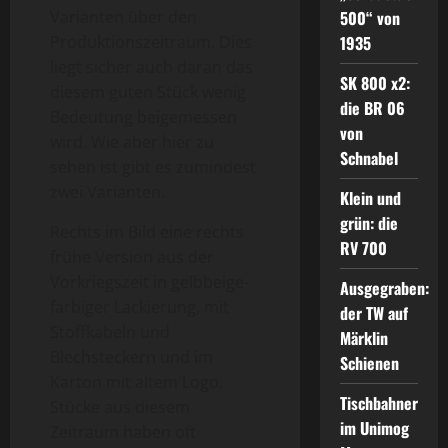
500“ von
Varianten über den
1935
Produktionszeitraum. Dies
liegt sicher auch daran das
SK 800 x2:
diesem guten Stück wenig
die BR 06
Bedeutung beigemessen
von
wird. Wie aber hier zu
Schnabel
sehen ist gibt es zumindest
zwei Varianten.
Klein und
grün: die
Rechts im Bild eine rechts
RV 700
frühe Version aus der
Vorkriegszeit in gelbbeige-
Ausgegraben:
farbiger Lackierung, mit
der TW auf
Stoffkabeln und
Märklin
Blechsteckern und im
Schienen
Karton mit altem Logo.
Tischbahner
Stücke aus diesem
im Unimog
Zeitraum haben oft