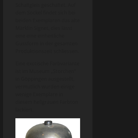
Schaltgleis geschaltet. Auf
dem Sockel findet sich bei
beiden Exemplaren das alte
Märklin Signet, dies lässt
eine eine einheitliche
Gussform in der gesamten
Produktionszeit schliessen.
Eine exotische Farbvariante
ist im Museum „Storchen“
in Göppingen ausgestellt,
vermutlich wurden einige
wenige Exemplare in
diesem hellgrauen Farbton
lackiert.