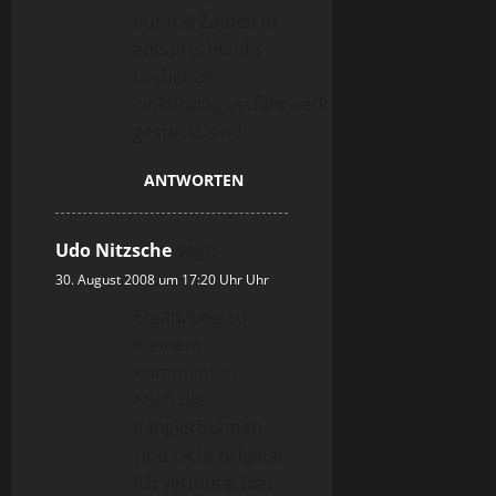
nur mit Zapfen in
entsprechende
Löcher am
Zinkdruckgussfahrwerk
gesteckt sind.
ANTWORTEN
Udo Nitzsche
sagt:
30. August 2008 um 17:20 Uhr Uhr
Ergänzung zu
meinem
Kommentar:
Auch die
Rangierbühnen
sind nicht original.
Ich vermute, hier