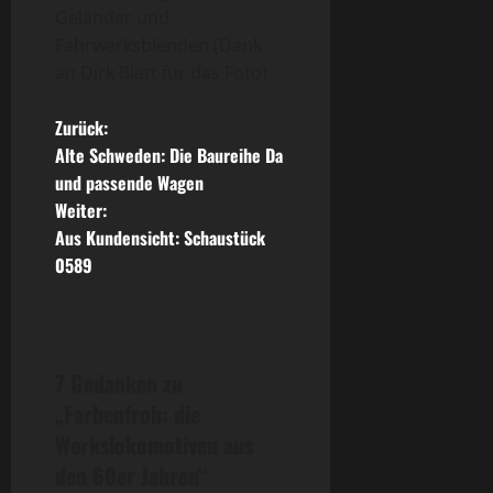
Geländer und
Fahrwerksblenden (Dank
an Dirk Blatt für das Foto).
B
Zurück:
Alte Schweden: Die Baureihe Da
e
und passende Wagen
Weiter:
i
Aus Kundensicht: Schaustück
t
0589
r
a
7 Gedanken zu
g
„
Farbenfroh: die
Werkslokomotiven aus
s
den 60er Jahren
“