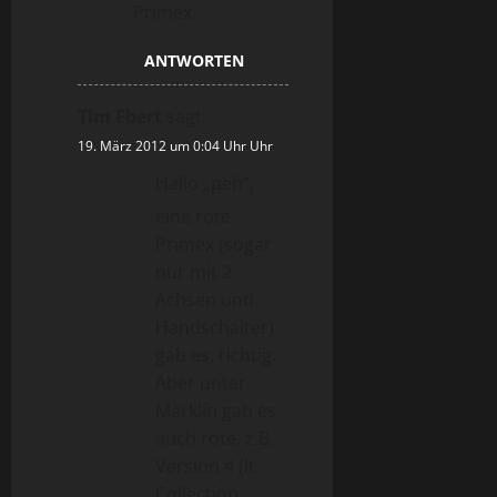
Primex.
ANTWORTEN
Tim Ebert
sagt:
19. März 2012 um 0:04 Uhr Uhr
Hallo „peh“,
eine rote
Primex (sogar
nur mit 2
Achsen und
Handschalter)
gab es, richtig.
Aber unter
Märklin gab es
auch rote, z.B.
Version 4 (lt.
Collection