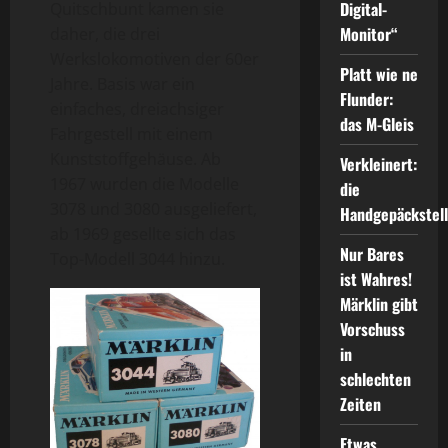
Digital-
Quitschbunt kamen sie
Monitor“
daher, die drei
Werkslokomotiven der 60er
Platt wie ne
Jahre. Basis war ein
Flunder:
einfaches, dreiachsiger
das M-Gleis
Fahrgestell mit einem
Kunststoffgehäuse. Ab
Verkleinert:
1967 wurden die Modelle
die
3078 und 3080 ausgeliefert,
Handgepäckstel
ab 1969 gesellte sich das
Nur Bares
Top-Modell 3044 hinzu.
ist Wahres!
Märklin gibt
Vorschuss
in
schlechten
Zeiten
Etwas