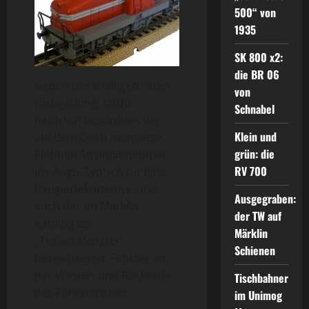
500“ von
1935
SK 800 x2:
die BR 06
Neben der knalligen roten
von
Farbgebung, sticht
Schnabel
natürlich besonders der
Klein und
auf dem Dach montierte
grün: die
Einholm Stromabnehmer
RV 700
ins Auge. Typisch für eine
Rangierlokomotive sind
Ausgegraben:
auch die, im Märklin
der TW auf
Katalog als
Märklin
„Tiefsichtfenster“
Schienen
bezeichneten, Fenster an
der Vorder- und Rückseite
Tischbahner
des Führerhauses.
im Unimog