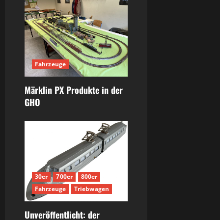
Fahrzeuge
Märklin PX Produkte in der
GHO
30er
700er
800er
Fahrzeuge
Triebwagen
Unveröffentlicht: der