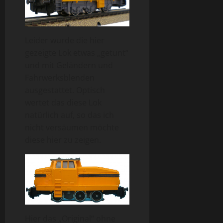
Leider wurde die hier
gezeigte Lok etwas „getunt“
und mit Geländern und
Fahrwerksblenden
ausgestattet. Optisch
wertet das diese Lok
natürlich auf, so das ich
nicht versäumen möchte
diese hier zu zeigen.
Hier das „Original“ ohne