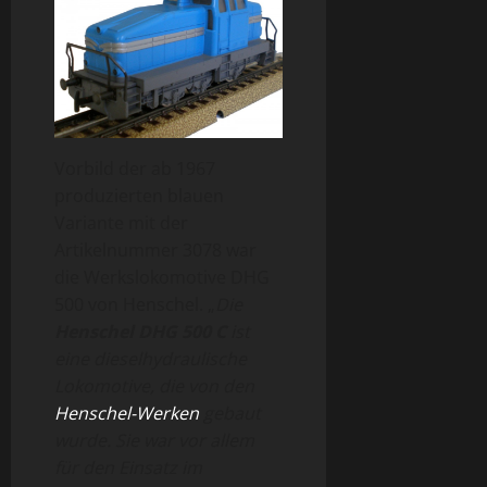
Vorbild der ab 1967
produzierten blauen
Variante mit der
Artikelnummer 3078 war
die Werkslokomotive DHG
500 von Henschel. „
Die
Henschel DHG 500 C
ist
eine dieselhydraulische
Lokomotive, die von den
Henschel-Werken
gebaut
wurde. Sie war vor allem
für den Einsatz im