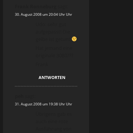
Frank Ronneburg
sagt:
30. August 2008 um 20:04 Uhr Uhr
Udo: sehr gut
aufgepasst! Die
gelbe ist getunt
Hat jemand eine
originale 3080???
Frank
ANTWORTEN
peh
sagt:
31. August 2008 um 19:38 Uhr Uhr
Übrigens gab es
auch eine rote
Ausführung von