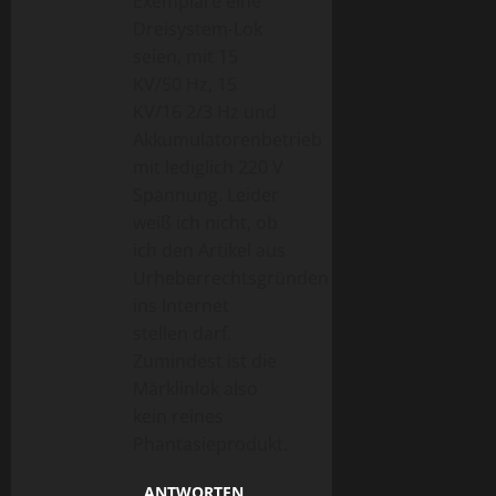
Exemplare eine
Dreisystem-Lok
seien, mit 15
KV/50 Hz, 15
KV/16 2/3 Hz und
Akkumulatorenbetrieb
mit lediglich 220 V
Spannung. Leider
weiß ich nicht, ob
ich den Artikel aus
Urheberrechtsgründen
ins Internet
stellen darf.
Zumindest ist die
Märklinlok also
kein reines
Phantasieprodukt.
ANTWORTEN