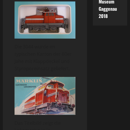
Museum
Gaggenau
2018
Die 3044 wurde im
typischen Karton der 60er
Jahe mit Klappdeckel und
Styroporeinsatz geliefert.
Das Titelbild zeigt die