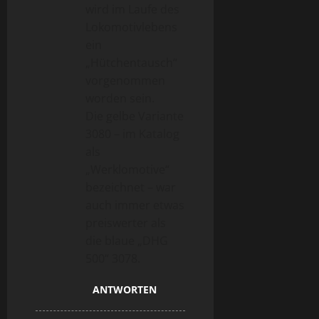
wird im Laufe des
Lokomotivlebens
ein
„Hütchentausch“
vorgenommen
worden sein.
Die gelbe Variante
3080 – im Katalog
als
„Werklomotive“
bezeichnet – war
auch immer etwas
preiswerter als
die blaue „DHG
500“ 3078.
ANTWORTEN