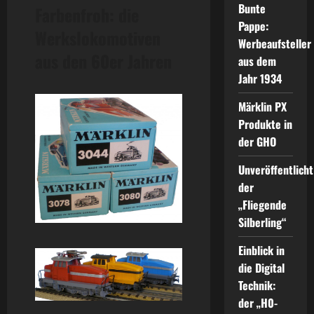
Bunte
Farbenfroh: die
Pappe:
Werkslokomotiven
Werbeaufsteller
aus den 60er Jahren
aus dem
Jahr 1934
Märklin PX
Produkte in
der GHO
Unveröffentlicht
der
„Fliegende
Silberling“
Einblick in
die Digital
Technik:
der „H0-