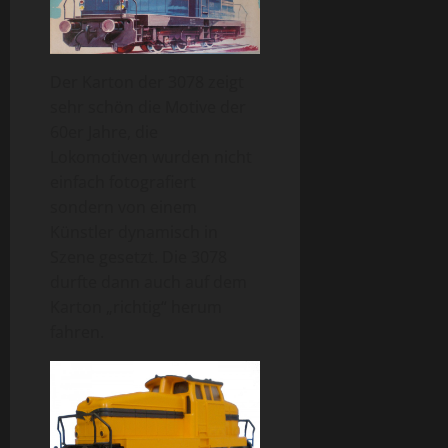
Der Karton der 3078 zeigt
sehr schön die Motive der
60er Jahre, die
Lokomotiven wurden nicht
einfach fotografiert
sondern von einem
Künstler dynamisch in
Szene gesetzt. Die 3078
durfte dann auch auf dem
Karton „richtig“ herum
fahren.