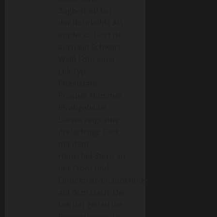
Zugbetrieb bei
der Ruhrkohle AG
entdeckt. Dort ist
auch ein Schwarz-
Weiß Foto einer
Lok Typ
Rheinstahl-
Prosper Nummer
E5 abgebildet.
Dieses zeigt eine
dreiachsige Ellok
mit dem
Henschel-Stern an
der Front und
Einholmstromabnehmer
auf dem Dach. Die
Lok hat genau die
Proportionen des