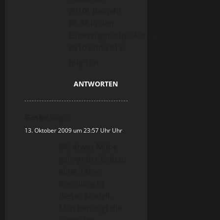
2010), Baujahr
86-88 in den
Güterzugstartpackungen
2910 und 2912.
mfg Tim
ANTWORTEN
Geske
sagt:
13. Oktober 2009 um 23:57 Uhr Uhr
Mit etwas Mühe
gelingt der Einbau
einer Telex-
Kupplung in
dieses Modell.
Man benötigt die