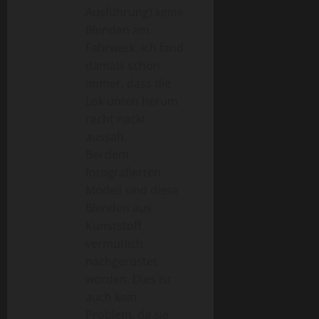
Ausführung) keine
Blenden am
Fahrwerk. Ich fand
damals schon
immer, dass die
Lok unten herum
recht nackt
aussah.
Bei dem
fotografierten
Modell sind diese
Blenden aus
Kunststoff
vermutlich
nachgerüstet
worden. Dies ist
auch kein
Problem, da sie