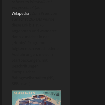
schweren Werksdienst
vorgesehen
“ (aus
Wikipedia
). Zum Preis von
zunächst 26.- DM wurde
diese Lok bis 1978
angeboten und wanderte
dann zunächst in das
„Hobby“ Programm, es
folgten noch verschiedene
Ausführungen, meist in
Startpackungen, mit
Beschriftungen
Europäischer
Bahngesellschaften (NS,
SBB usw…).