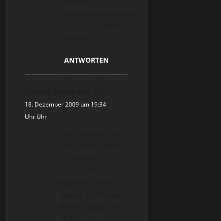
flachere
Schleiferkonstruktion
löst das Problem
ebenfalls.
ANTWORTEN
Stefan Burkhard
sagt:
18. Dezember 2009 um 19:34
Uhr Uhr
Zum Vorbild der
Lok EA 800 habe
ich im alten
„Eisenbahn
Magazin“ vom
Januar 1979 einen
Bericht über den
elektrischen