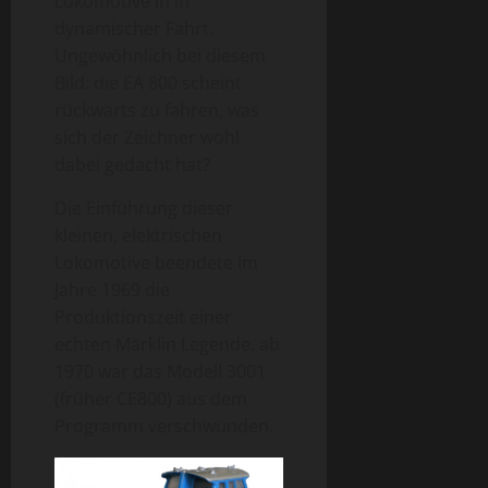
Lokomotive in in
dynamischer Fahrt.
Ungewöhnlich bei diesem
Bild: die EA 800 scheint
rückwärts zu fahren, was
sich der Zeichner wohl
dabei gedacht hat?
Die Einführung dieser
kleinen, elektrischen
Lokomotive beendete im
Jahre 1969 die
Produktionszeit einer
echten Märklin Legende, ab
1970 war das Modell 3001
(früher CE800) aus dem
Programm verschwunden.