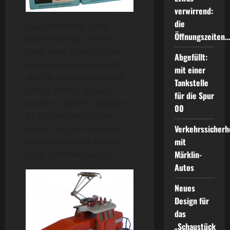
verwirrend:
die
Das Vorbild der 3044,
Öffnungszeiten
welche sich ab 1969 im
Programm findet, ist die
Abgefüllt:
Henschel Lokomotive EA
mit einer
800. Ob diese Lokomotive
Tankstelle
jemals wirklich gebaut
für die Spur
wurde ist bisher ungeklärt.
00
Es existiert eine Skizze
Verkehrssicherh
dieser Lok ), ein Foto des
mit
Vorbildes konnte bisher
Märklin-
nicht ermittelt werden.
Autos
Neues
Design für
das
„Schaustück