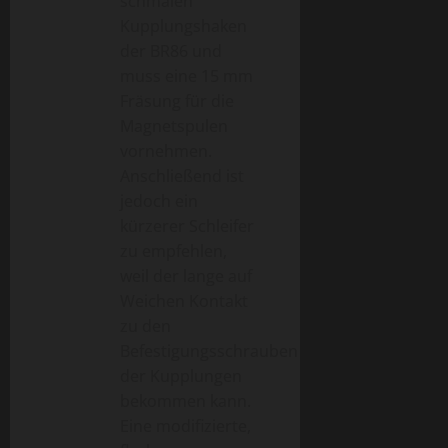
schmalen
Kupplungshaken
der BR86 und
muss eine 15 mm
Fräsung für die
Magnetspulen
vornehmen.
Anschließend ist
jedoch ein
kürzerer Schleifer
zu empfehlen,
weil der lange auf
Weichen Kontakt
zu den
Befestigungsschrauben
der Kupplungen
bekommen kann.
Eine modifizierte,