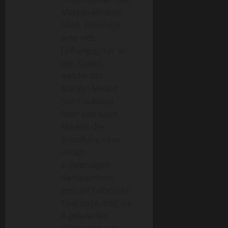
Märklin-Modells
3044, allerdings
sehr viele
Lüftungsgitter an
den Seiten,
welche das
Märklin Modell
nicht aufweist.
Aber hier kann
Märklin die
Erstellung einer
neuen
aufwendigen
Gehäuseform
gespart haben. Im
Text steht, daß die
4 gelieferten