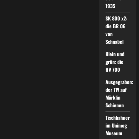
1935
SK 800 x2:
die BR 06
von
Schnabel
Klein und
grün: die
RV 700
Ausgegraben:
der TW auf
Märklin
Schienen
Tischbahner
im Unimog
Museum