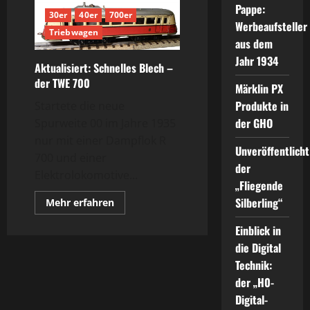
Pappe:
30er
40er
700er
Werbeaufsteller
Triebwagen
aus dem
Jahr 1934
Aktualisiert: Schnelles Blech –
der TWE 700
Märklin PX
Produkte in
Startete die neue
der GHO
Spurweite 00 im Jahre 1935
nur mit einer Dampflok R
Unveröffentlicht
700 und einer
der
Elektrolokomotive...
„Fliegende
Silberling“
Mehr
Mehr erfahren
Informationen
über
Einblick in
Aktualisiert:
Schnelles
die Digital
Blech
–
Technik:
der
TWE
der „H0-
700
Digital-