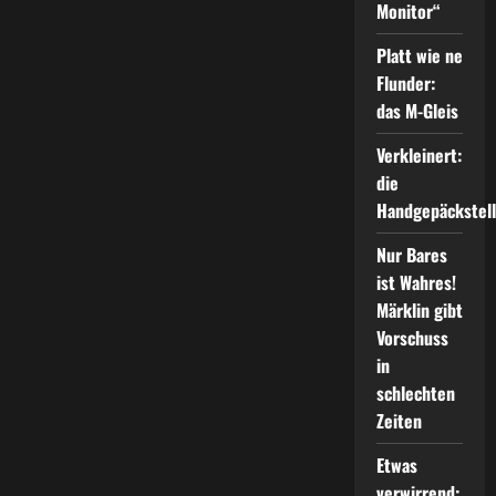
Monitor“
Platt wie ne
Flunder:
das M-Gleis
Verkleinert:
die
Handgepäckstel
Nur Bares
ist Wahres!
Märklin gibt
Vorschuss
in
schlechten
Zeiten
Etwas
verwirrend: