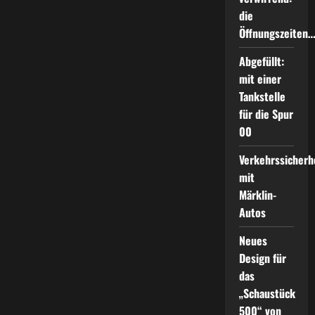
die
Öffnungszeiten
Abgefüllt:
mit einer
Tankstelle
für die Spur
00
Verkehrssicherh
mit
Märklin-
Autos
Neues
Design für
das
„Schaustück
500“ von