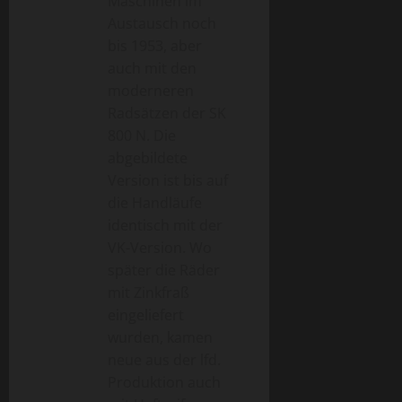
Maschinen im
Austausch noch
bis 1953, aber
auch mit den
moderneren
Radsätzen der SK
800 N. Die
abgebildete
Version ist bis auf
die Handläufe
identisch mit der
VK-Version. Wo
später die Räder
mit Zinkfraß
eingeliefert
wurden, kamen
neue aus der lfd.
Produktion auch