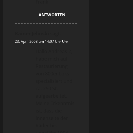
Frank
ANTWORTEN
Rainer Jelinski
sagt:
23. April 2008 um 14:07 Uhr Uhr
Hallo Andreas 2,
habe mich auf
Restaurierung
von 800er Loks
spezialisiert und
ca. 250 St.
aufgearbeitet.
Meine Erkenntnis
ist, dass die
Innenseite der
Räder bis
ungefähr 1954