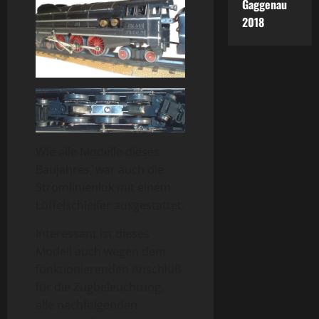
Gaggenau
2018
Wie alle Modelle dieses
Baujahres, war auch die
Stromlinienlok mit einem
Löffelschleifer ausgestattet.
Interessant ist dieses
Modell auch wegen dem
funktionierenden Anschluß
für die Zugbeleuchtung,
alle nachfolgenden