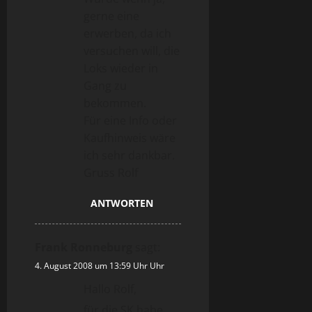
gerne eine
erwerben, da ich
versuchen will, die
Loks wieder in
Gang zu
bekommen.
Für eine Info oder
Kaufhinweis wäre
ich sehr dankbar.
Gruss Rolf
ANTWORTEN
Frank Ronneburg
sagt:
4. August 2008 um 13:59 Uhr Uhr
Hallo Rolf,
für die SK habe