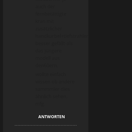
auch der
fernbetättigte
kran mit
zusätzlicher
handkurbel+tiefstrahler-
besser gefällt-als
das jüngere
modell aus
den60ern.
wollte einfach
wissen ob andere
sammmler dies
ähnlich sehen.
mfg.
ANTWORTEN