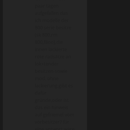
paar tagen
aufgefallen das
ich modelle der
800 serie besitze
(sk 800,rm
800,f8oo),die
innen lackierte
rote radsätze an
lok+tender
besitzen-sowie
mod. ohne
lackierung.gibt es
dafür
gründe,oder ist
das ein hinweis
auf gefriemel vom
vorbesitzer? für
eine antwort wäre