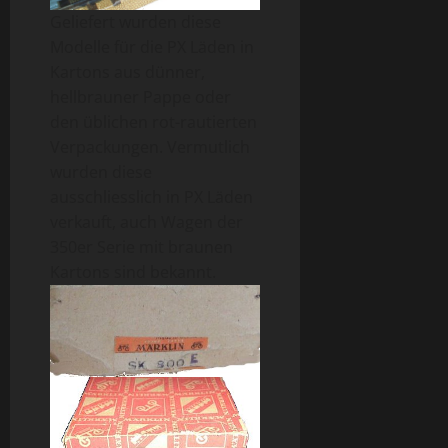
Geliefert wurden diese
Modelle für die PX Läden in
Kartons aus dünner,
hellbrauner Pappe oder
den üblichen rot-rautierten
Verpackungen. Vermutlich
wurden diese
ausschliesslich in PX Läden
verkauft, auch Wagen der
350er Serie mit braunen
Kartons sind bekannt.