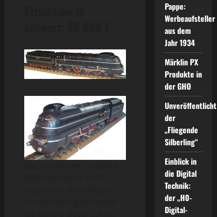
Pappe:
Stromlinie in
Werbeaufsteller
schwarz: SK 800 E
aus dem
Jahr 1934
Märklin PX
Produkte in
der GHO
Unveröffentlicht
der
„Fliegende
Silberling“
Einblick in
Die Stromlinien Dampflok
die Digital
SK800 wurde ab 1939
Technik:
angeboten, nach einigen
der „H0-
Formänderungen endete
Digital-
die Kariere dieser Lok im