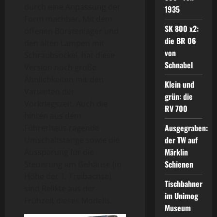
durch eine Anpassung der
1935
Form machbar. Mit dem
SK 800 x2:
offenen Bürstenlager und
die BR 06
den alten Lampen mit
von
Schraubsockel, hat diese
Schnabel
Version noch große
Ähnlichkeiten mit den
Klein und
Varianten der
grün: die
Vorkriegszeit. Auch die
RV 700
hinten aus dem
Ausgegraben:
Führerhaus ragende
der TW auf
Umschaltstange sowie die
Märklin
Aussparung für die
Schienen
Steuerung am Gehäuse (in
Höhe der 1. Treibachse)
Tischbahner
sind Relikte aus der
im Unimog
Frühzeit dieses Modells.
Museum