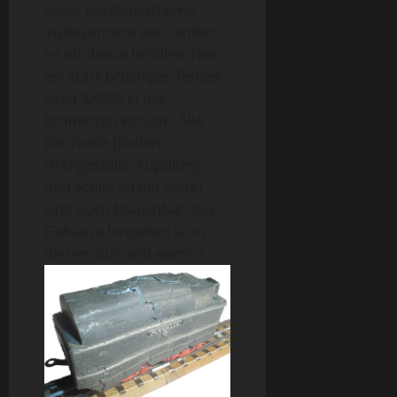
leider ein Dauerthema,
insbesondere der Tender
ist oft davon befallen. Hier
ein stark brüchiger Tender
einer SK800 in der
brünierten Version. Alle
Blechteile (Boden,
Drehgestelle, Kupplung
und Schild an der Seite)
sind noch brauchbar, das
Gehäuse hingehen ist in
diesem Zustand wertlos.