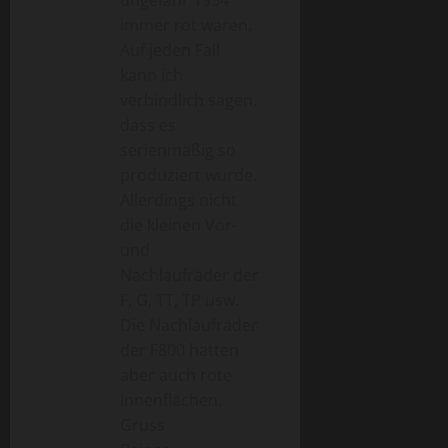
immer rot waren.
Auf jeden Fall
kann ich
verbindlich sagen,
dass es
serienmäßig so
produziert wurde.
Allerdings nicht
die kleinen Vor-
und
Nachlaufräder der
F, G, TT, TP usw.
Die Nachlaufräder
der F800 hatten
aber auch rote
Innenflächen.
Gruss