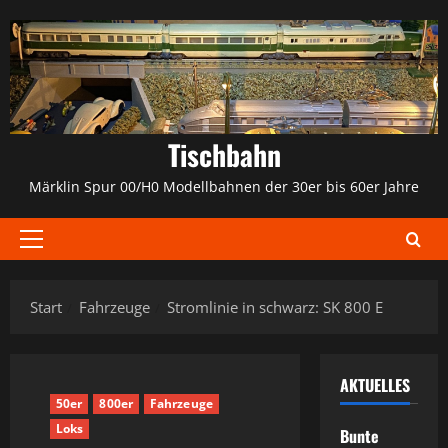
Zum
Inhalt
springen
Tischbahn
Märklin Spur 00/H0 Modellbahnen der 30er bis 60er Jahre
Primäres
Menü
Start
Fahrzeuge
Stromlinie in schwarz: SK 800 E
AKTUELLES
50er
800er
Fahrzeuge
Loks
Bunte