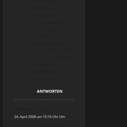
bemalung
usw.)aus
beweglichen
türen-werden
bahnsteig-
sperren
häusschen- ua,—
nur so ließen sich
die preise halten-
steigende
lohnkosten-
auffangen…
ANTWORTEN
andreas 2
sagt:
24. April 2008 um 10:16 Uhr Uhr
…wobei mir ja