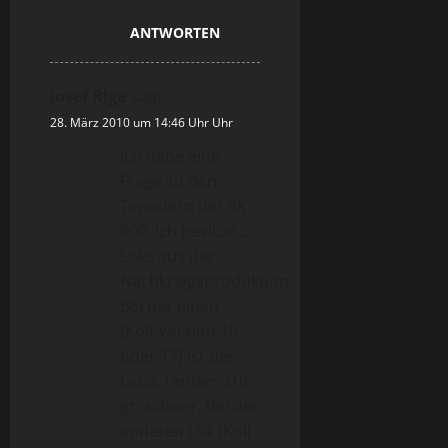
ANTWORTEN
Josef Riga
sagt:
28. März 2010 um 14:46 Uhr Uhr
Ich habe eine
Frage zu den
Tenndern der SK
800. Ich besitze 2
Loks aus der
Nachkriegsproduktion.
Bei der einen
(Koll-Version 16
oder 17) ist der
Guss-Tender 310
gr. schwer. Bei der
anderen Lok (Koll