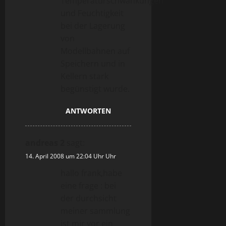
Temperaturschwankungen
und Feuchtigkeit
bei der Lagerung
von
Modellbahnen auf
Speichern und in
Kellern stark
begünstigt wurde.
ANTWORTEN
andreas 2
sagt:
14. April 2008 um 22:04 Uhr Uhr
hallo frank,habe
eine frage : bei
der durchsicht
meiner sammlung
ist mir vor ein