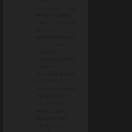
diesem
zusammmenhang
wie in offiziellen
puplikationen und
auch unter
sammlern oft von
modell xy version
x das wort
„weiterentwickelt“
benutzt wird!–mir
ist aufgefallen,das
nach 1952 viele
modelle/zubehöre
immer weiter
„vereinfacht“
wurden (durch
einsparen von
arbeitsgängen bei