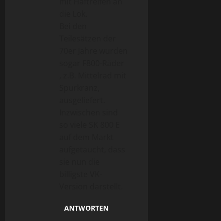
mit Haftreifen an
die Lok.
Bei den
Teilesätzen der
70er Jahre wurden
sogar F800-Räder
, z.B. Mittelrad mit
Spurkranz,
ausgeliefert.
Inzwischen sind
so viele SK 800 E
auf dem Markt
aufgetaucht, dass
sie nun die
billigste VK-
Version darstellt.
ANTWORTEN