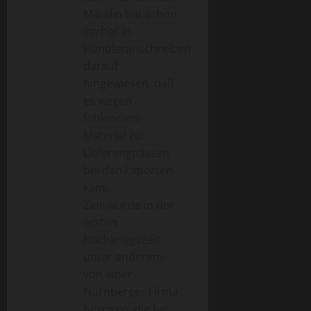
Märklin hat schon
vorher in
Händleranschreiben
darauf
hingewiesen, daß
es wegen
fehlendem
Material zu
Lieferengpässen
bei den Exporten
kam.
Zink wurde in der
ersten
Nachkriegszeit
unter anderem
von einer
Nürnberger Firma
bezogen, die bei