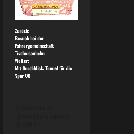
B
Zurück:
Besuch bei der
e
Fahrergemeinschaft
Tischeisenbahn
i
Weiter:
t
Mit Durchblick: Tunnel für die
Spur 00
r
a
g
13 Gedanken zu
„
Stromlinie in schwarz:
s
SK 800 E
“
n