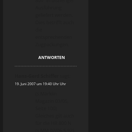
800“ in bisheriger
Ausführung
geliefert werden.
Dies betrifft auch
die
entsprechenden
Zugpackungen.
ANTWORTEN
Hans-Gerd Schiffer
sagt:
19. Juni 2007 um 19:40 Uhr Uhr
(s.Märklin
Magazin 03/05,
Seite 100)
Gleiches gilt auch
für die HR 800 N
(s.MM 02/06 S.92).