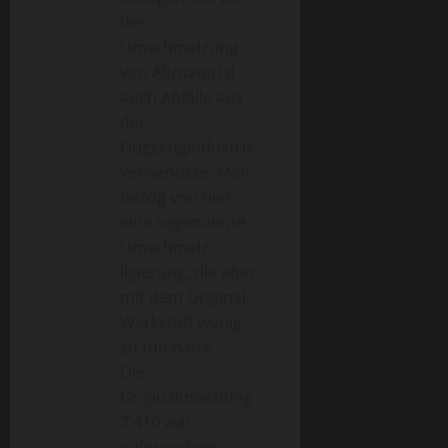
der
Umschmelzung
von Altmaterial
auch Abfälle aus
der
Flugzeugindustrie
verwendete. Man
bezog von hier
eine sogenannte
Umschmelz-
ligierung, die aber
mit dem Original-
Werkstoff wenig
zu tun hatte.
Die
Originalmischung
Z 410 war
aufgrund der