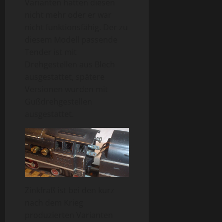
Varianten hatten diesen
nicht mehr oder er war
nicht funktionsfähig. Der zu
diesem Modell passende
Tender ist mit
Drehgestellen aus Blech
ausgestattet, spätere
Versionen wurden mit
Gußdrehgestellen
ausgestattet.
Zinkfraß ist bei den kurz
nach dem Krieg
produzierten Varianten