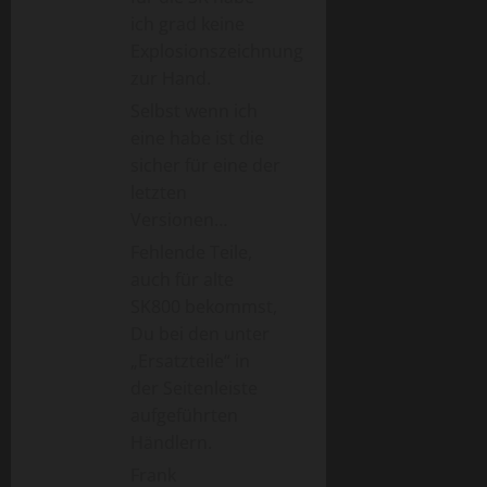
ich grad keine
Explosionszeichnung
zur Hand.
Selbst wenn ich
eine habe ist die
sicher für eine der
letzten
Versionen…
Fehlende Teile,
auch für alte
SK800 bekommst,
Du bei den unter
„Ersatzteile“ in
der Seitenleiste
aufgeführten
Händlern.
Frank