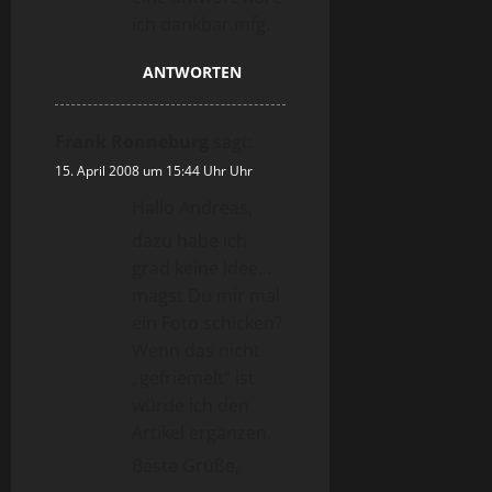
ich dankbar.mfg.
ANTWORTEN
Frank Ronneburg
sagt:
15. April 2008 um 15:44 Uhr Uhr
Hallo Andreas,
dazu habe ich
grad keine Idee…
magst Du mir mal
ein Foto schicken?
Wenn das nicht
„gefriemelt“ ist
würde ich den
Artikel ergänzen.
Beste Grüße,