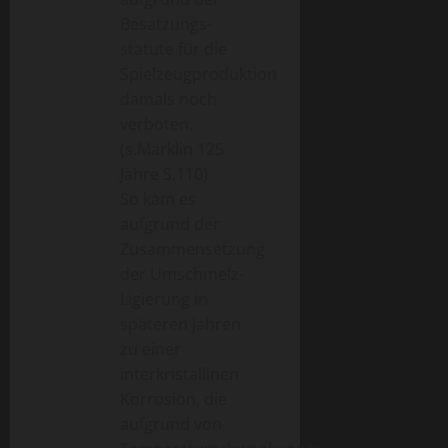
Besatzungs-
statute für die
Spielzeugproduktion
damals noch
verboten.
(s.Märklin 125
Jahre S.110)
So kam es
aufgrund der
Zusammensetzung
der Umschmelz-
Ligierung in
späteren Jahren
zu einer
interkristallinen
Korrosion, die
aufgrund von