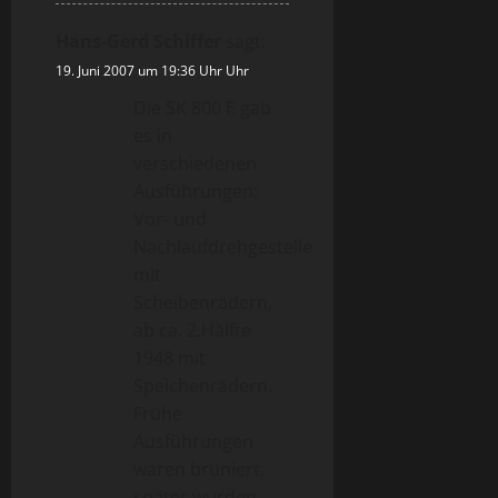
Hans-Gerd Schiffer
sagt:
19. Juni 2007 um 19:36 Uhr Uhr
Die SK 800 E gab
es in
verschiedenen
Ausführungen:
Vor- und
Nachlaufdrehgestelle
mit
Scheibenrädern,
ab ca. 2.Hälfte
1948 mit
Speichenrädern.
Frühe
Ausführungen
waren brüniert,
später wurden