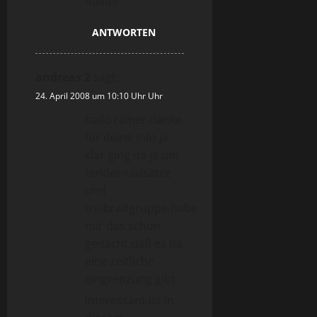
Rainer
ANTWORTEN
andreas 2
sagt:
24. April 2008 um 10:10 Uhr Uhr
hallo rainer,danke
für deine info.ja
klar ging da ja um
tender-radsätze
und
treibradgruppe.habe
mir das schon
gedacht,daß es da
eine zeitliche
eingrenzung gibt.
interessant ist in