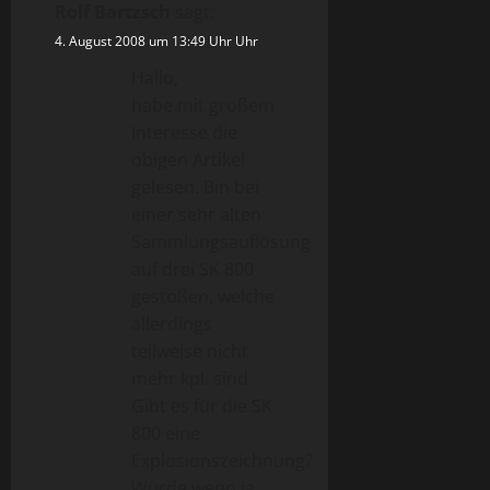
Rolf Bartzsch
sagt:
4. August 2008 um 13:49 Uhr Uhr
Hallo,
habe mit großem
Interesse die
obigen Artikel
gelesen. Bin bei
einer sehr alten
Sammlungsauflösung
auf drei SK 800
gestoßen, welche
allerdings
teilweise nicht
mehr kpl. sind.
Gibt es für die SK
800 eine
Explosionszeichnung?
Würde wenn ja,