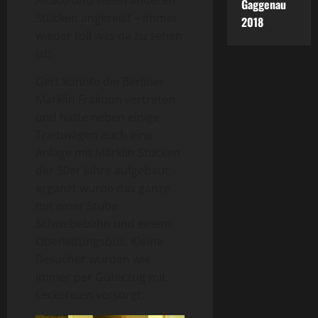
Gaggenau
Stücken angereist – immer
2018
wieder toll was da zu sehen
ist!
Gert konnte die Berliner
Märklin Fraktion vertreten
und hatte neben einige
Triebwagen auch eine
Anlage mit Märklin Stücken
der 50er Jahre aufgebaut –
ergänzt wurde das ganze
mit einer Stube
Schwebebahn und einem
Oberleitungsbus. Kleine
Besucher wurden wie
immer per Güterzug mit
Leckereien versorgt.