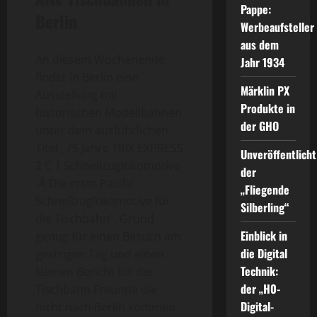
Pappe:
Berlin
Werbeaufsteller
aus dem
An diesem Wochenende
Jahr 1934
findet in Berlin eine
Märklin PX
Ausstellung mit
Produkte in
historischen Modellbahnen
der GHO
unter dem ausführlichen
Titel „75 Jahre TRIX EXPRESS
Unveröffentlicht
2 C 1 Schnellzuglokomotive
der
-Â Die erste Pacific
„Fliegende
Schnellzuglokomotive für
Silberling“
die Tischbahn“. Grund
Einblick in
genug für einen Besuch am
die Digital
gestrigen Tag und einen
Technik:
kleinen Bericht für die
der „H0-
Tischbahn Freunde die
Digital-
nicht nach Berlin kommen