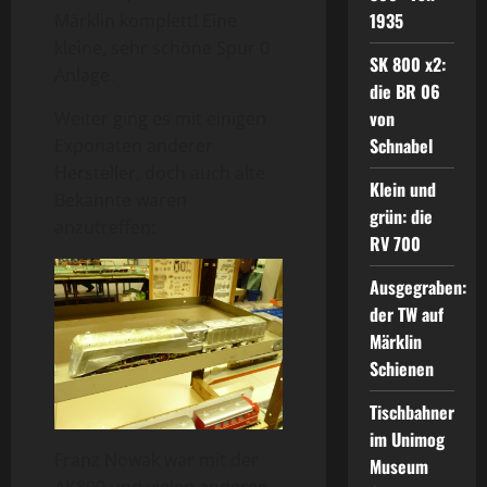
1935
Märklin komplett! Eine
kleine, sehr schöne Spur 0
SK 800 x2:
Anlage.
die BR 06
von
Weiter ging es mit einigen
Schnabel
Exponaten anderer
Hersteller, doch auch alte
Klein und
Bekannte waren
grün: die
anzutreffen:
RV 700
Ausgegraben:
der TW auf
Märklin
Schienen
Tischbahner
im Unimog
Franz Nowak war mit der
Museum
AK800 und vielen anderen