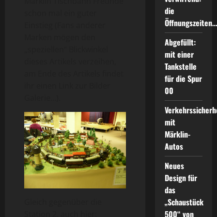
Märklin Tischbahn Freunde
die
schon mal ein guter
Öffnungszeiten
Einstieg (Fans anderer
Marken mögen den
Abgefüllt:
„speziellen“ Blickwinkel
mit einer
dieses Artikels verzeihen,
Tankstelle
am Ende des Artikels findet
für die Spur
ihr einen Link zur Bilder
00
Galerie…).
Verkehrssicherh
mit
Märklin-
Autos
Neues
Design für
das
„Schaustück
Gleich gegenüber die
500“ von
Station 2, auch hier: