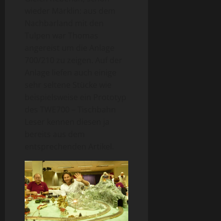
wieder Märklin: aus dem
Nachbarland mit den
Tulpen war Thomas
angereist um die Anlage
700/210 zu zeigen. Auf der
Anlage liefen auch einige
sehr seltene Stücke wie
beispielsweise ein Prototyp
des TWE700 – Tischbahn
Leser kennen diesen ja
bereits aus dem
entsprechenden Artikel.