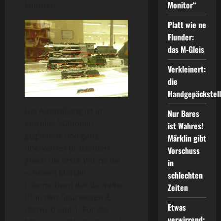
Monitor“
konnten.
Platt wie ne
Flunder:
das M-Gleis
Verkleinert:
die
Handgepäckstel
Die Ausstellung ist in
Nur Bares
einzelne Stationen
ist Wahres!
gegliedert und ganz
Märklin gibt
unerwartet präsentiert
Vorschuss
gleich die erste Vitrine die
in
schönen Märklin
schlechten
Lokomotiven der Baureihe
Zeiten
01 in den Spurweiten Z,
Etwas
00/H0, 0 und 1. Für die
verwirrend: