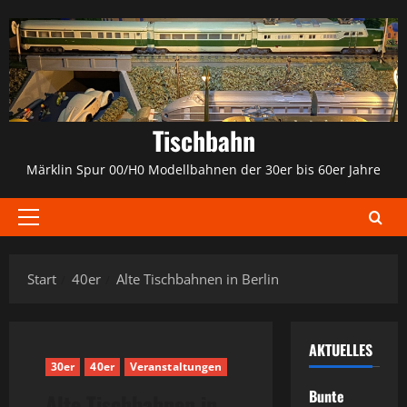
Zum
Inhalt
springen
Tischbahn
Märklin Spur 00/H0 Modellbahnen der 30er bis 60er Jahre
Primäres
Menü
Start
40er
Alte Tischbahnen in Berlin
AKTUELLES
30er
40er
Veranstaltungen
Bunte
Alte Tischbahnen in