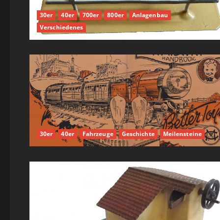
30er
40er
700er
800er
Anlagenbau
Verschiedenes
30er
40er
Fahrzeuge
Geschichte
Meilensteine