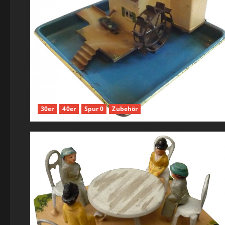
30er
40er
Spur 0
Zubehör