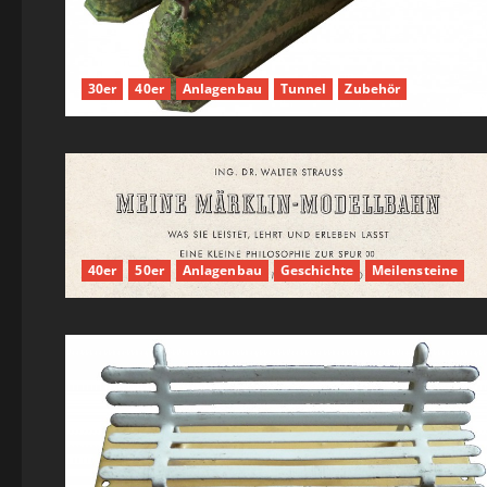
30er
40er
Anlagenbau
Tunnel
Zubehör
40er
50er
Anlagenbau
Geschichte
Meilensteine