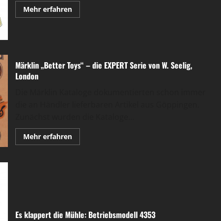
Mehr
Mehr erfahren
Informationen
über
Bequem:
die
Bank
2676
Märklin „Better Toys“ – die EXPERT Serie von W. Seelig,
London
Die Märklin Kataloge dokumentierten schon immer
die an Händler lieferbaren Artikel aus Göppingen.
Zunächst wurden die Kataloge...
Mehr
Mehr erfahren
Informationen
über
Märklin
„Better
Toys“
–
die
EXPERT
Serie
von
W.
Es klappert die Mühle: Betriebsmodell 4353
Seelig,