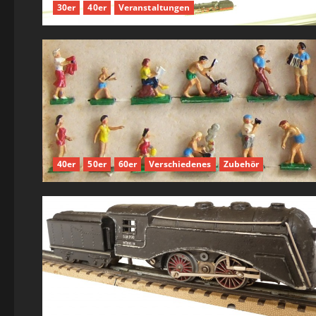
30er
40er
Veranstaltungen
40er
50er
60er
Verschiedenes
Zubehör