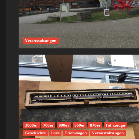
Veranstaltungen
3000er
700er
800er
860er
870er
Fahrzeuge
Geschichte
Loks
Triebwagen
Veranstaltungen