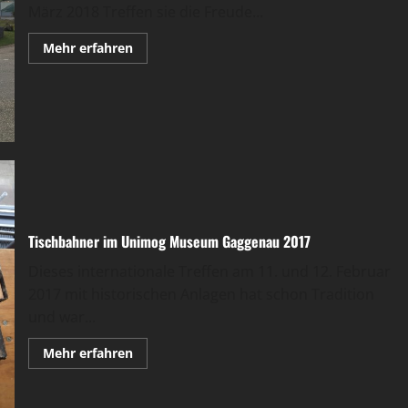
März 2018 Treffen sie die Freude...
Mehr
Mehr erfahren
Informationen
über
Tischbahner
im
Unimog
Museum
Gaggenau
2018
Tischbahner im Unimog Museum Gaggenau 2017
Dieses internationale Treffen am 11. und 12. Februar
2017 mit historischen Anlagen hat schon Tradition
und war...
Mehr
Mehr erfahren
Informationen
über
Tischbahner
im