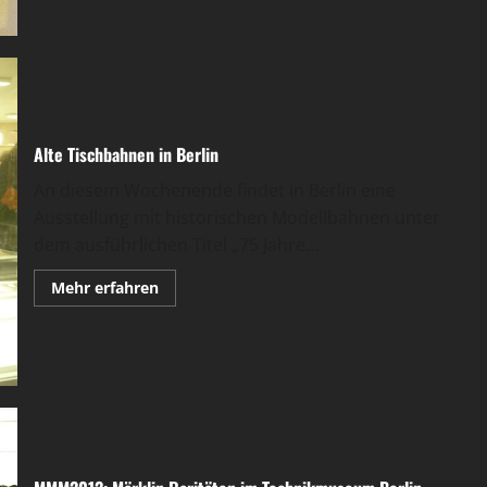
Bettelmann.
Spielen
in
Alt-
Berlin
1871–
1933
Alte Tischbahnen in Berlin
An diesem Wochenende findet in Berlin eine
Ausstellung mit historischen Modellbahnen unter
dem ausführlichen Titel „75 Jahre...
Mehr
Mehr erfahren
Informationen
über
Alte
Tischbahnen
in
Berlin