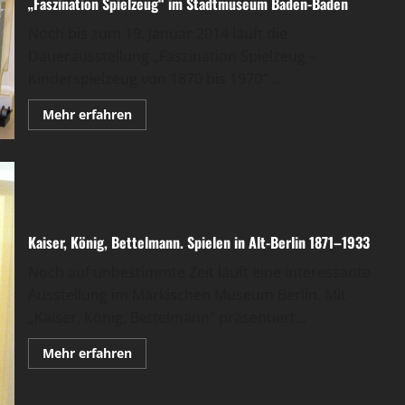
„Faszination Spielzeug“ im Stadtmuseum Baden-Baden
Noch bis zum 19. Januar 2014 läuft die
Dauerausstellung „Faszination Spielzeug –
Kinderspielzeug von 1870 bis 1970″...
Mehr
Mehr erfahren
Informationen
über
„Faszination
Spielzeug“
im
Stadtmuseum
Baden-
Baden
Kaiser, König, Bettelmann. Spielen in Alt-Berlin 1871–1933
Noch auf unbestimmte Zeit läuft eine interessante
Ausstellung im Märkischen Museum Berlin. Mit
„Kaiser, König, Bettelmann“ präsentiert...
Mehr
Mehr erfahren
Informationen
über
Kaiser,
König,