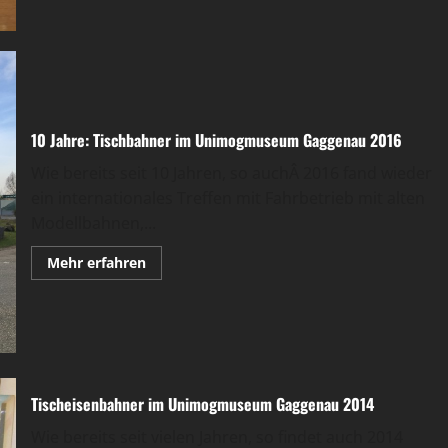
Unimog
Museum
Gaggenau
2017
10 Jahre: Tischbahner im Unimogmuseum Gaggenau 2016
Wie bereits seit 10 Jahren, so auchÂ 2016 fand wieder
ein internationales Treffen mit Fahrbetrieb mit alten
Modellbahnen,...
Mehr
Mehr erfahren
Informationen
über
10
Jahre:
Tischbahner
im
Unimogmuseum
Gaggenau
2016
Tischeisenbahner im Unimogmuseum Gaggenau 2014
Wie bereits seit vielen Jahren, so findet auch 2014