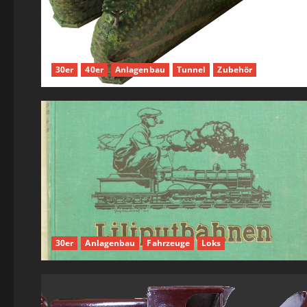
30er
40er
Anlagenbau
Tunnel
Zubehör
30er
Anlagenbau
Fahrzeuge
Loks