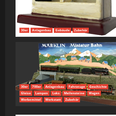
30er
Anlagenbau
Gebäude
Zubehör
30er
700er
Anlagenbau
Fahrzeuge
Geschichte
Gleise
Lampen
Loks
Meilensteine
Wagen
Werbemittel
Werkstatt
Zubehör