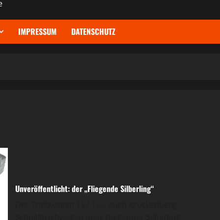
e
IMPRESSUM
DATENSCHUTZ
Unveröffentlicht: der „Fliegende Silberling“
Der Triebwagen 137 155, auch Kruckenberg-
Schnelltriebwagen oder Fliegender Silberling