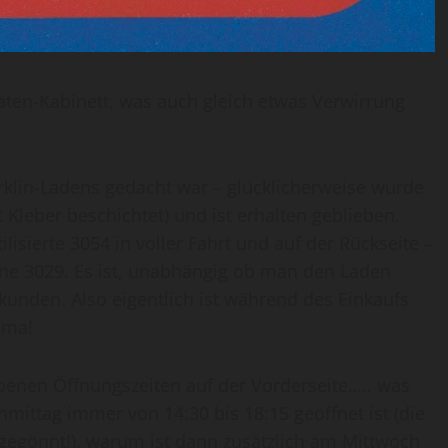
ten-Kabinett, was auch gleich etwas Verwirrung
Märklin-Ladens gedacht war – glücklicherweise wurde
it Kleber beschichtet) und ist erhalten geblieben.
isierte 3054 in voller Fahrt und auf der Rückseite –
ine 3029. Es ist, unabhängig ob man den Laden
ekunden. Also eigentlich ist während des Einkaufs
ima!
ebenen Öffnungszeiten auf der Vorderseite….. was
mittag immer von 14:30 bis 18:15 geöffnet ist (die
gegönnt!), warum ist dann zusätzlich am Mittwoch