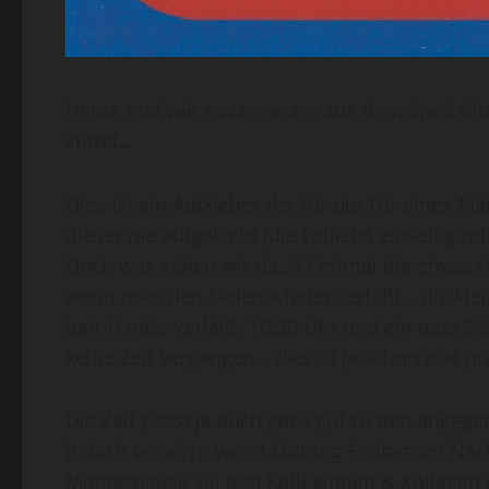
Heute mal wie etwas neues aus dem Spezialitä
stiftet…
Dies ist ein Aufkleber der für die Tür eines 
dieser nie aufgeklebt (die Folie ist einseitig m
Doch was sehen wir da…? Erstmal die etwas stil
wenn man den Laden wieder verläßt – die kle
betritt oder verläßt: 10:30 Uhr und ein paar S
keine Zeit vergangen… das ist ja schon mal pr
Die Zeit passt ja auch ganz gut zu den angeg
jedoch verwirrt: wenn Montag-Freitag am Nach
Mittagspause sei den Kolleginnen & Kollegen 