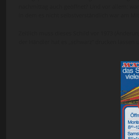
nachmittag auch geöffnet? Und vor allem: wan
in dem es nicht selbstverständlich war am Mi
Zeitlich muss dieses Schild vor 1973 (Änderu
der Händler hat es „schwarz“ drucken lassen 