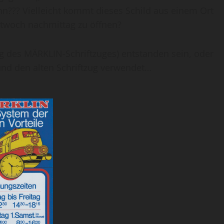
n??? Vielleicht kommt dieses Schild aus einem Ort
ttwoch nachmittag zu öffnen?
ng des MÄRKLIN-Schriftzuges) entstanden sein, oder
und den alten Schriftzug verwendet…