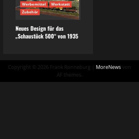
Werbemittel
Werkstatt
Zubehör
Neues Design für das
„Schaustück 500“ von 1935
Copyright © 2026 Frank Ronneburg
|
MoreNews
von
AF themes.