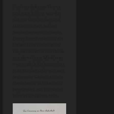
Doch zurück zum Thema
und zum Anfang, was hat
das mit Geschenken und
Märklin zu tun? Auf der
zweiten Innenseite dieses
Exemplares findet sich der
Hinweiß das dieses Buch
ein persönliches Geschenk
aus dem Hause Märklin ist
– vermutlich für besonders
gute Kunden oder von weit
angereiste Gäste. Letztere
These liesse sich dadurch
begründen, das ich dieses
Buch in Schweden fand.