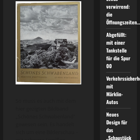
verwirrend:
die
Öffnungszeiten
Abgefüllt:
mit einer
Tankstelle
für die Spur
00
Verkehrssicherh
mit
Märklin-
So muss es auch mit dem
Autos
hier gezigten Bildband
Neues
„Schönes Schwabenland“
Design für
gewesen sein. Es handelt
das
sich um eine Bilderschau –
„Schaustück