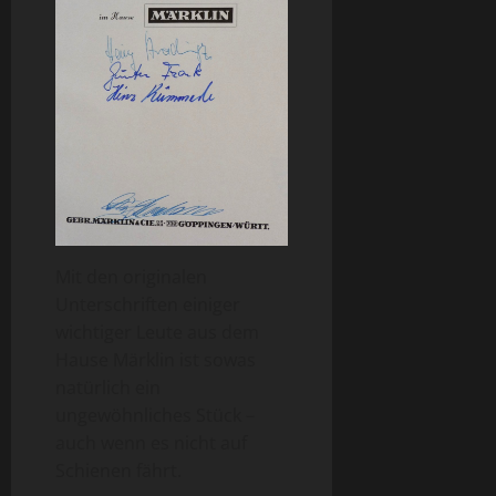
Mit den originalen
Unterschriften einiger
wichtiger Leute aus dem
Hause Märklin ist sowas
natürlich ein
ungewöhnliches Stück –
auch wenn es nicht auf
Schienen fährt.