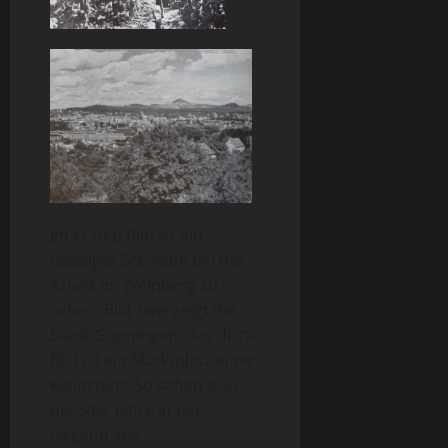
Im ersten Bild ist ein
fleissiger Schwabe bei der
Arbeit im Weinberg zu
sehen, Bild zwei zeigt die
Stadt Göppingen, das dritte
Bild ist ein Marktplatz einer
Kleinstadt. So sahen also
die 50er Jahre in der
Gegend aus.