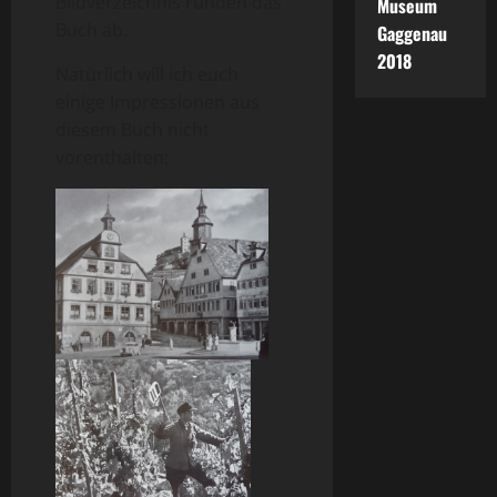
Bildverzeichnis runden das
Museum
Buch ab.
Gaggenau
2018
Natürlich will ich euch
einige Impressionen aus
diesem Buch nicht
vorenthalten: