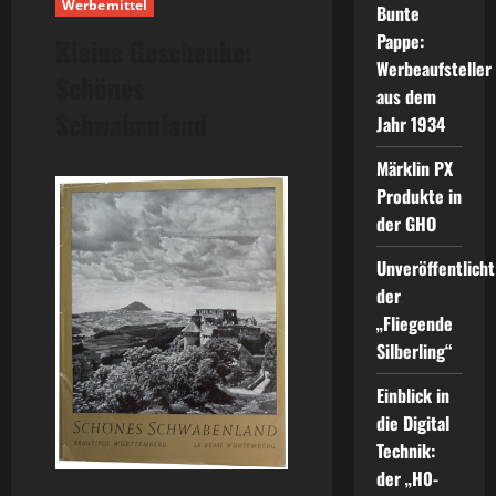
Werbemittel
Bunte
Pappe:
Kleine Geschenke:
Werbeaufsteller
Schönes
aus dem
Schwabenland
Jahr 1934
Märklin PX
Produkte in
der GHO
Unveröffentlicht
der
„Fliegende
Silberling“
Einblick in
die Digital
Technik:
der „H0-