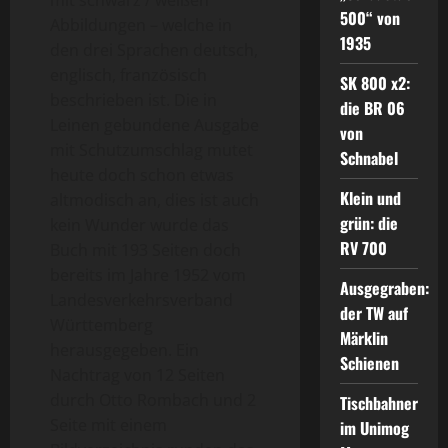
mit schwarz / weißen
500“ von
Abbildungen – welche in
1935
den drei Sprachen deutsch,
englisch, französisch
SK 800 x2:
beschrieben ist. Die in
die BR 06
Leinen gebundene Ausgabe
von
mit Schutzumschlag mutet
Schnabel
heute doch schon etwas
Klein und
altmodisch an, dies ist auch
grün: die
kein Wunder wurde das
RV 700
Buch mit 193 Seiten doch
bereits im Jahre 1952 vom
Ausgegraben:
Landesverkehrsverband
der TW auf
Württemberg
Märklin
herausgegeben. Ein
Schienen
Nachtrag von 12 Seiten
durch Otto Rombach und 2
Tischbahner
Seite mit einem
im Unimog