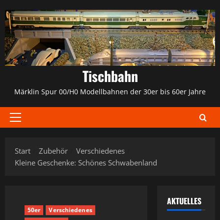
Zum
Inhalt
springen
Tischbahn
Märklin Spur 00/H0 Modellbahnen der 30er bis 60er Jahre
Primäres
Menü
Start
Zubehör
Verschiedenes
Kleine Geschenke: Schönes Schwabenland
AKTUELLES
50er
Verschiedenes