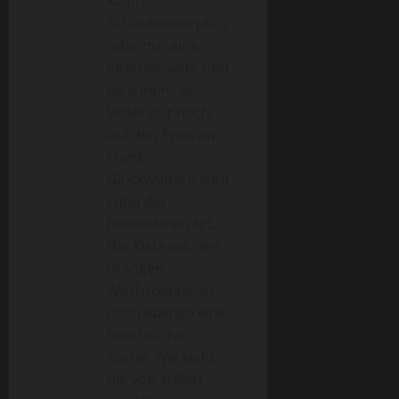
kaum
Schaufensterplatz
oder nur eine
Internet-Seite und
da kommt es
leider nur noch
auf den Preis an.
Frank,
Glückwunsch zum
Fund der
besonderen Art.
Die Kiste mit den
orangen
Wachspapier ist
doch ebenso eine
beachtliche
Sache. Wie sieht
die von außen