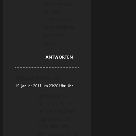
ist sicher auch
für den
Transport per
Bahn geeignet
(gewesen).
Frank
ANTWORTEN
Thomas Gerke
sagt:
19. Januar 2011 um 23:20 Uhr Uhr
Danke Frank,
ich bin auch von
der Kiste -außen-
begeistert. Ich
hoffe blos, die
OVP musste beim