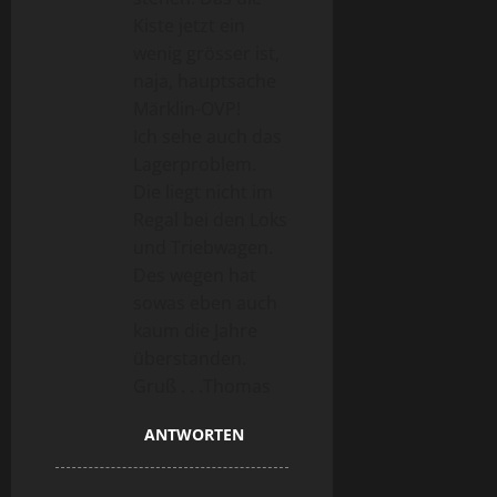
Kiste jetzt ein
wenig grösser ist,
naja, hauptsache
Märklin-OVP!
Ich sehe auch das
Lagerproblem.
Die liegt nicht im
Regal bei den Loks
und Triebwagen.
Des wegen hat
sowas eben auch
kaum die Jahre
überstanden.
Gruß . . .Thomas
ANTWORTEN