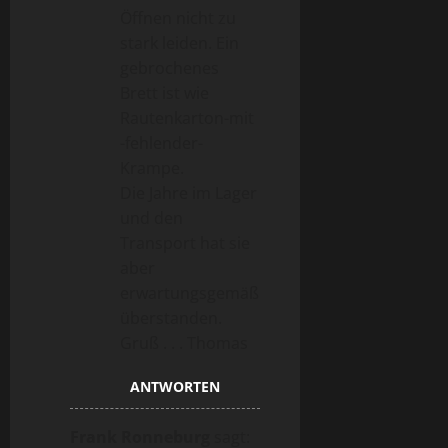
Öffnen nicht zu
stark leiden. Ein
gebrochenes
Brett ist wie
Rautenkarton-mit
-fehlender-
Krampe.
Die Jahre im Lager
und den
Transport hat sie
aber
erwartungsgemäß
überstanden.
Gruß . . . Thomas
ANTWORTEN
Frank Ronneburg
sagt: