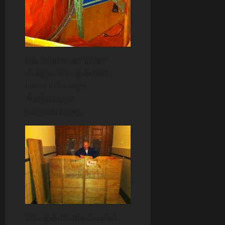
Die Sonnenuhr in der
riesigen Transportkiste,
innen mit rotem
Wachspapier
ausgeschlagen.
Transporthelfer Carsten