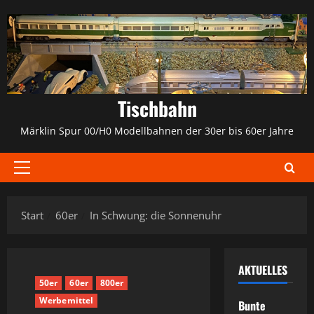
Zum
Inhalt
springen
Tischbahn
Märklin Spur 00/H0 Modellbahnen der 30er bis 60er Jahre
Primäres
Menü
Start
60er
In Schwung: die Sonnenuhr
AKTUELLES
50er
60er
800er
Werbemittel
Bunte