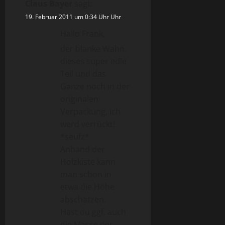
Claus Bayer
sagt:
19. Februar 2011 um 0:34 Uhr Uhr
Hallo Frank,
der blanke Wahn,
dieses super edle
Teil und das
Ganze noch in der
originalen
Verpackung, ich
werd verrückt!
*seufz*
Anhand der
Holzkiste kann
man schon in
etwa die Höhe
abschätzen.
Hast du ggf. auch
die Masse der