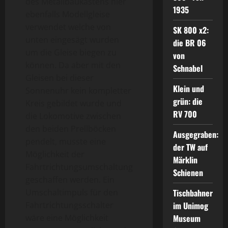
des Metallbaukastens hier
1935
ebenfalls Modellgleise
verwendet welche von
SK 800 x2:
unten eingesägt wurden
die BR 06
um die Gleise biegen zu
von
können. Da aber mit den
Schnabel
Gleisen bei dieser
Klein und
Sonnenuhr kein kompletter
grün: die
Kreis gebildet wurde und
RV 700
die Lokomotive zwischen
den beiden Prellböcken
Ausgegraben:
pendelt, musste eine
der TW auf
Möglichkeit der
Märklin
Fahrtrichtungsumschaltung
Schienen
geschaffen werden. Ein
Umschaltimpuls für den
Tischbahner
Fahrtrichtungsschalter
im Unimog
wäre eine Möglichkeit
Museum