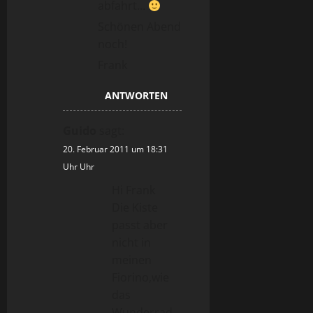
abfahrt…
Schönen Abend
noch!
Frank
ANTWORTEN
Guido
sagt:
20. Februar 2011 um 18:31
Uhr Uhr
Hi Frank
Die Kiste
passt aber
nicht in
meinen
Fiorino,wie
das
Wunderrad.