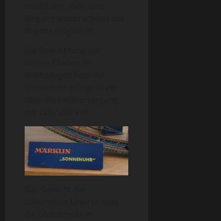
modifiziert, dass eine
Biegung entsprechend des
Bogens möglich ist.
Die Beleuchtung der
beiden Ebenen im
dreibeinigen Fuss der
Sonnenuhr erfolgt direkt
über die Netzversorgung
mit 220 / 230 Volt.
Das Gewicht der
Lokomotive bewirkt, dass
die Gleisstrecke in