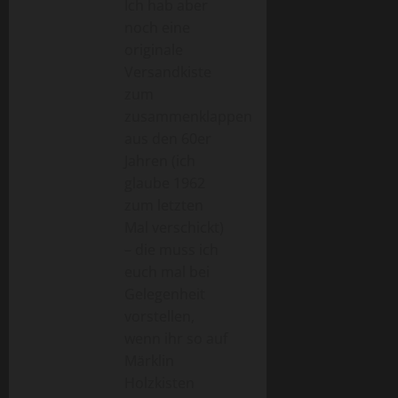
Ich hab aber
noch eine
originale
Versandkiste
zum
zusammenklappen
aus den 60er
Jahren (ich
glaube 1962
zum letzten
Mal verschickt)
– die muss ich
euch mal bei
Gelegenheit
vorstellen,
wenn ihr so auf
Märklin
Holzkisten