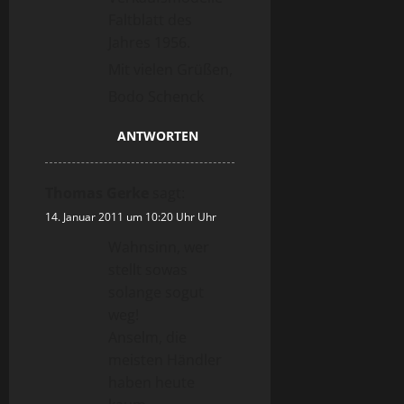
Faltblatt des
Jahres 1956.
Mit vielen Grüßen,
Bodo Schenck
ANTWORTEN
Thomas Gerke
sagt:
14. Januar 2011 um 10:20 Uhr Uhr
Wahnsinn, wer
stellt sowas
solange sogut
weg!
Anselm, die
meisten Händler
haben heute