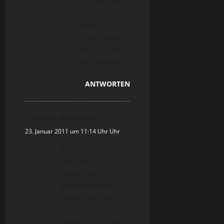
Übrigens
tolle
Sonnenuhr
Gruß Guido
aus Leipzsch
ANTWORTEN
Thomas Gerke
sagt:
23. Januar 2011 um 11:14 Uhr Uhr
Na Frank,
was willst Du
verlangen von
erwachsenen
Menschen die auf
Pappkartons
stehen. Das die