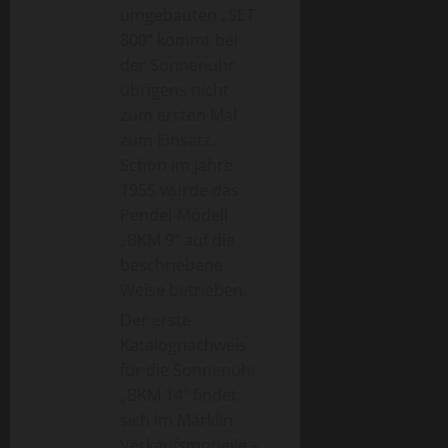
umgebauten „SET
800“ kommt bei
der Sonnenuhr
übrigens nicht
zum ersten Mal
zum Einsatz.
Schon im Jahre
1955 wurde das
Pendel-Modell
„BKM 9“ auf die
beschriebene
Weise betrieben.
Der erste
Katalognachweis
für die Sonnenuhr
„BKM 14“ findet
sich im Märklin
Verkaufsmodelle –