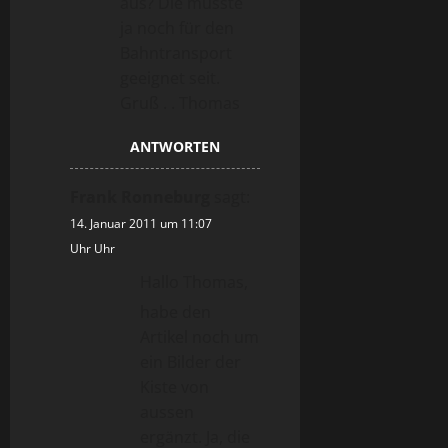
aus? Die musste
ja noch für den
Bahntransport
geeignet seit.
Gruß . . Thomas
ANTWORTEN
Frank Ronneburg
sagt:
14. Januar 2011 um 11:07
Uhr Uhr
Hallo Thomas,
habe den
Artikel noch um
ein Bilder der
Kiste von
aussen
ergänzt. Ja, die