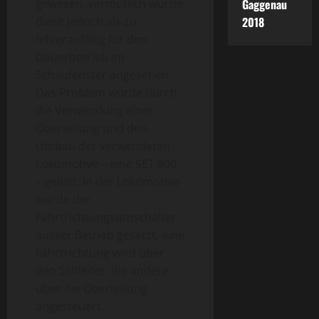
gewesen, vermutlich wurde
Gaggenau
diese jedoch als zu
2018
fehleranfällig für den
Dauerbetrieb im
Schaufenster angesehen.
Das Problem wurde durch
die Verwendung einer
Oberleitung und den
Umbau der verwendeten
Lokomotive – eine SET 800
– gelöst. In der Lokomotive
wurde der
Fahrtrichtungsumschalter
ausser Betrieb gesetzt, eine
Fahrtrichtung wird über
den Schleifer, die andere
über die Oberleitung
angesteuert.