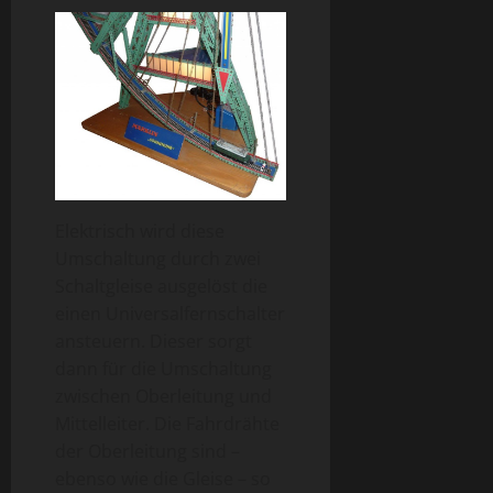
Elektrisch wird diese
Umschaltung durch zwei
Schaltgleise ausgelöst die
einen Universalfernschalter
ansteuern. Dieser sorgt
dann für die Umschaltung
zwischen Oberleitung und
Mittelleiter. Die Fahrdrähte
der Oberleitung sind –
ebenso wie die Gleise – so