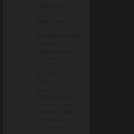
vielleicht noch
mehr Geld eine
Menge heiße Luft
für
Werbekonzeptionen
fabriziert, aber zu
sehen bekommt
der Kunde am
Ende nur ein paar
bedruckte
Aufsteller.
Produkte einfach
für sich sprechen
zu lassen, kommt
leider kaum mehr
in Frage. Wir
sollen den Marken