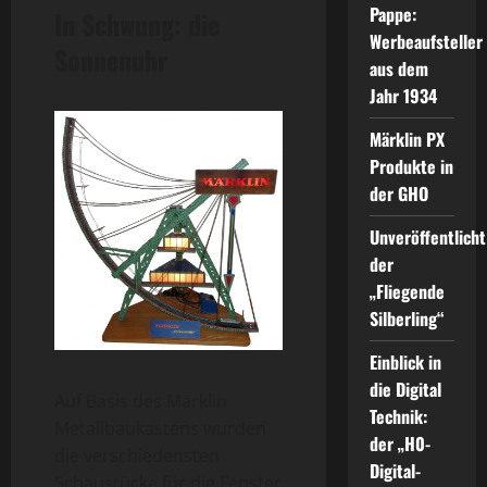
Pappe:
In Schwung: die
Werbeaufsteller
Sonnenuhr
aus dem
Jahr 1934
Märklin PX
Produkte in
der GHO
Unveröffentlicht
der
„Fliegende
Silberling“
Einblick in
die Digital
Auf Basis des Märklin
Technik:
Metallbaukastens wurden
der „H0-
die verschiedensten
Digital-
Schaustücke für die Fenster