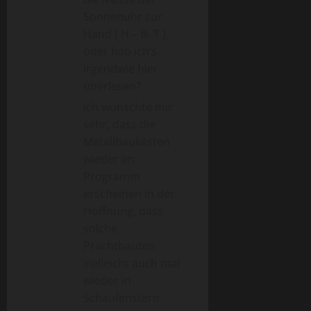
Sonnenuhr zur
Hand ( H – B- T ),
oder hab ich’s
irgendwie hier
überlesen?
Ich wünschte mir
sehr, dass die
Metallbaukästen
wieder im
Programm
erscheinen in der
Hoffnung, dass
solche
Prachtbauten
vielleicht auch mal
wieder in
Schaufenstern