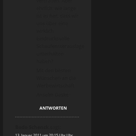
vertrauen. Aber
ehrlich: wie lange
ist es her, dass wir
uns über eine
wirklich
eindrucksvolle
Schaufensterauslage
unterhalten
haben?
Mit den besten
Wünschen an die
Werbewirtschaft
Anselm Geske
ANTWORTEN
Bodo Schenck
sagt:
13. Januar 2011 um 20:15 Uhr Uhr