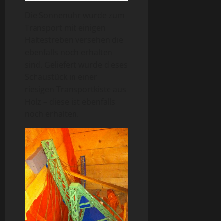
Die Sonnenuhr wurde zum
Transport mit einigen
Haltestreben versehen die
ebenfalls noch erhalten
sind. Geliefert wurde dieses
Schaustück in einer
riesigen Transportkiste aus
Holz – diese ist ebenfalls
noch erhalten.