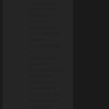
Göppingen zum
Jahreswechsel
1956/57 das
System der
Artikelnummern
umgestellt. Auch
bei den
Schaustücken gab
es
Veränderungen.
So wurde
beispielsweise aus
der Nummer
„BKM 7“ für das
Wunderrad ab
1957 „0100“. Die
Antriebstechnik
mittels einer