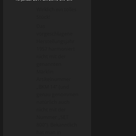
Wirklich ein tolles
Stück!
Das
vorgeschlagene
Herstellungsjahr
1957 harmoniert
nicht mit der
genannten
Märklin
Artikelnummer
„BKM 14“ (und
genau genommen
natürlich auch
nicht mit der
Nummer „SET
800“). Bekanntlich
hat man in