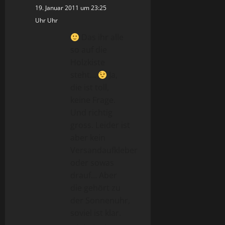
19. Januar 2011 um 23:25
Uhr Uhr
Das ihr alle
so auf die
Holzkiste
steht…
Ja,
die ist toll,
keine Frage.
Und richtig
gross. Leider ist
aber kein
Versandaufkleber
oder sowas
drauf… Aber
die gehört zu
der Sonnenuhr,
soviel ist klar.