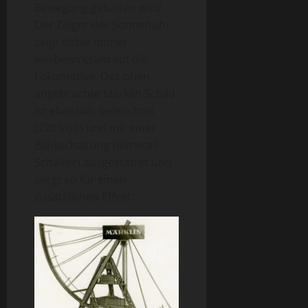
Bewegung gehalten wird.
Der Zeiger der Sonnenuhr
zeigt dabei immer
werbewirksam auf die
Lokomotive. Das oben
angebrachte Märklin Schild
ist ebenfalls beleuchtet
(220 Volt) und mit einer
Blinkschaltung (Bimetall
Schalter) ausgestattet und
sorgt so für einen
zusätzlichen Effekt.