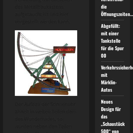
die
des Metallbaukastens
Öffnungszeiten
aufgetaucht ist und hier
vorgestellt werden kann.
Abgefüllt:
mit einer
Tankstelle
für die Spur
00
Verkehrssicherh
mit
Märklin-
Autos
Neues
Der Aufbau der Sonnenuhr
Design für
ähnelt in weiten Teilen dem
das
des Wunderrades, so
„Schaustück
wurden neben den Teilen
500“ von