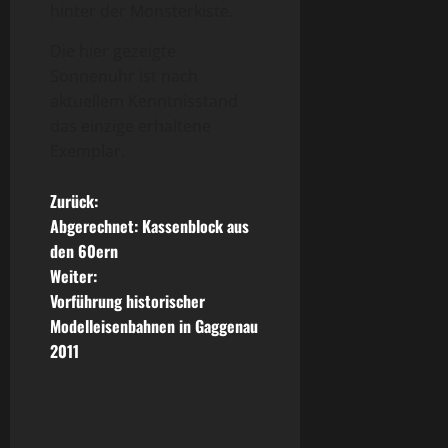
hinter der Monsterkiste.
Die hier gezeigte
Sonnenuhr ist nach
aktuellem Kenntnisstand
das einzige erhaltene
Exemplar.
B
Zurück:
Abgerechnet: Kassenblock aus
e
den 60ern
Weiter:
i
Vorführung historischer
t
Modelleisenbahnen in Gaggenau
2011
r
a