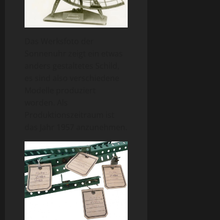
Das Werksfoto der
Sonnenuhr zeigt ein etwas
anders gestaltetes Schild,
es sind also verschiedene
Modelle produziert
worden. Als
Produktionszeitraum ist
das Jahr 1957 anzunehmen.