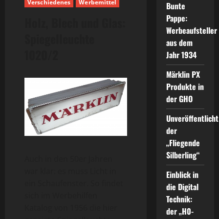
Verschiedenes
Werbemittel
Bunte
Pappe:
Holz, Blech und Glas:
Werbeaufsteller
Spiegelleuchte
aus dem
1020/2
Jahr 1934
Märklin PX
Produkte in
der GHO
Unveröffentlicht
der
„Fliegende
Silberling“
Auch in den 50er Jahren
war klar: es muss Licht in
Einblick in
ein Schaufenster. So findet
die Digital
sich im Werbehilfen
Technik:
Katalog von 1956 die hier
der „H0-