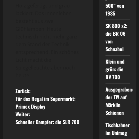
500“ von
Holz gefertigt und grau
1935
lackiert. Das Innenleben
besteht aus zwei
SK 800 x2:
Glühlampen. Heute
die BR 06
technisch nicht mehr ganz
von
dem Stand der Technik
Schnabel
entsprechend. Ein schönes
Licht macht die
Klein und
Spiegelleuchte aber noch
grün: die
heute.
RV 700
Ausgegraben:
B
Zurück:
der TW auf
Für das Regal im Supermarkt:
e
Märklin
Primex Display
Schienen
Weiter:
i
Schneller Dampfer: die SLR 700
Tischbahner
t
im Unimog