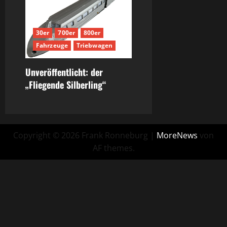
30er
700er
800er
Fahrzeuge
Triebwagen
Unveröffentlicht: der
„Fliegende Silberling“
Copyright © 2026 Frank Ronneburg
|
MoreNews
von
AF themes.