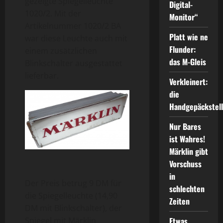
gezeigte Spiegelleuchte
Digital-
1020/2. Mit der
Monitor“
Artikelnummer 1020/2 BA
Platt wie ne
war diese Leuchte auch mit
Flunder:
einem zusätzlichen
das M-Gleis
Blinkschalter ausgestattet
lieferbar.
Verkleinert:
die
Handgepäckstel
Nur Bares
ist Wahres!
Märklin gibt
Vorschuss
in
Der Preis betrug 9 DM für
schlechten
die Spiegelleuchte (14,90
Zeiten
DM mit Blinkschalter), der
Etwas
Spiegel mit Märklin