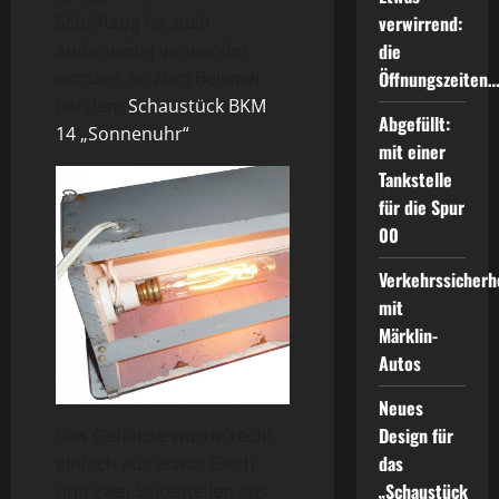
verwirrend:
Schriftzug ist auch
die
anderweitig verwendet
Öffnungszeiten
worden, so zum Beispiel
bei dem
Schaustück BKM
Abgefüllt:
14 „Sonnenuhr“
.
mit einer
Tankstelle
für die Spur
00
Verkehrssicherh
mit
Märklin-
Autos
Neues
Design für
Das Gehäuse wurde recht
das
einfach aus etwas Blech
„Schaustück
und zwei Seitenteilen aus