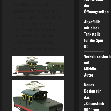
detailliertem Gehäuse aus
die
Messingblech und einem
Öffnungszeiten
Fahrgestell der 700er Serie
Abgefüllt:
macht Sie einen sehr
mit einer
sportlichen Eindruck vor
Tankstelle
einem kleinen Zug mit
für die Spur
327er Donnerbüchsen
00
oder einigen Güterwagen.
Verkehrssicherh
mit
Märklin-
Autos
Neues
Design für
das
„Schaustück
500“ von