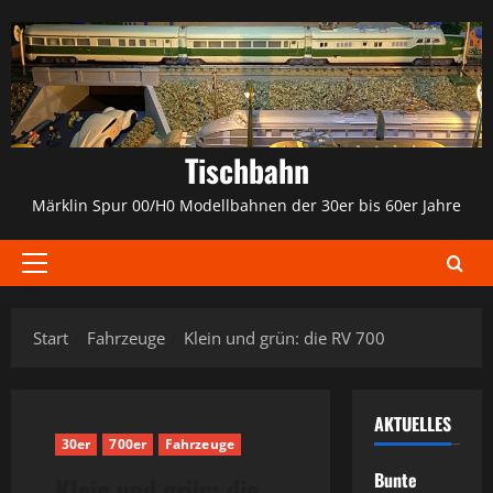
Zum
Inhalt
springen
Tischbahn
Märklin Spur 00/H0 Modellbahnen der 30er bis 60er Jahre
Primäres
Menü
Start
Fahrzeuge
Klein und grün: die RV 700
AKTUELLES
30er
700er
Fahrzeuge
Bunte
Klein und grün: die