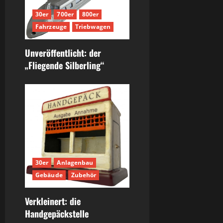
30er
700er
800er
Fahrzeuge
Triebwagen
Unveröffentlicht: der
„Fliegende Silberling“
30er
Anlagenbau
Gebäude
Zubehör
Verkleinert: die
Handgepäckstelle