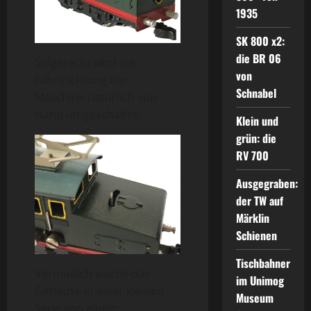
1935
SK 800 x2:
die BR 06
Stilgerecht wird die
von
Fahrtrichtung der
Schnabel
Maschine natürlich von
Hand umgeschaltet:
Klein und
grün: die
RV 700
Ausgegraben:
der TW auf
Märklin
Schienen
Tischbahner
Vermutlich wurde das
im Unimog
Gehäuse in einer kleinen
Museum
Serie von einem