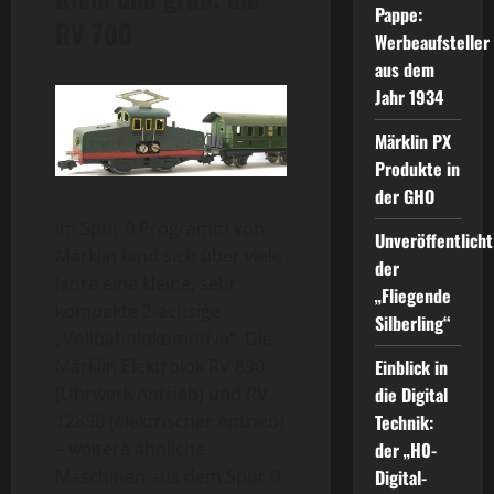
Pappe:
RV 700
Werbeaufsteller
aus dem
Jahr 1934
Märklin PX
Produkte in
der GHO
Im Spur 0 Programm von
Unveröffentlicht
Märklin fand sich über viele
der
Jahre eine kleine, sehr
„Fliegende
kompakte 2-achsige
Silberling“
„Vollbahnlokomotive“. Die
Märklin Elektrolok RV 890
Einblick in
(Uhrwerk Antrieb) und RV
die Digital
12890 (elektrischer Antrieb)
Technik:
– weitere ähnliche
der „H0-
Maschinen aus dem Spur 0
Digital-