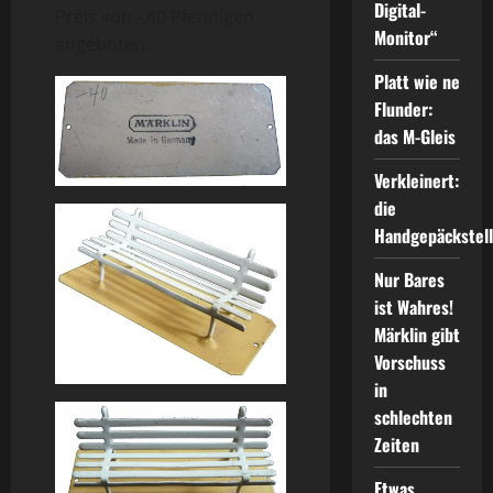
Digital-
Preis von -.40 Pfennigen
Monitor“
angeboten.
Platt wie ne
Flunder:
das M-Gleis
Verkleinert:
die
Handgepäckstel
Nur Bares
ist Wahres!
Märklin gibt
Vorschuss
in
schlechten
Zeiten
Etwas