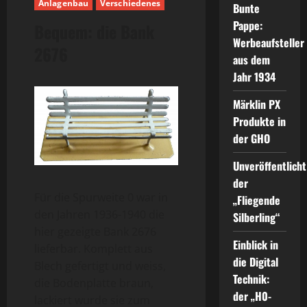
Anlagenbau
Verschiedenes
Bunte
Pappe:
Bequem: die Bank
Werbeaufsteller
2676
aus dem
Jahr 1934
Märklin PX
Produkte in
der GHO
Unveröffentlicht
der
Für die Spurweite 0 war in
„Fliegende
den Jahren 1936-1940 die
Silberling“
hier gezeigte Bank 2676
Einblick in
lieferbar. Komplett aus
die Digital
Blech gefertigt und weiss,
Technik:
die Bodenplatte braun,
der „H0-
lackiert wurde sie zum