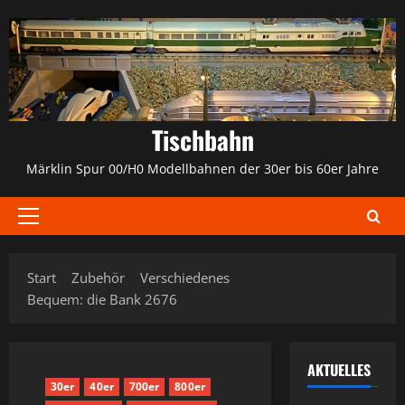
Zum
Inhalt
springen
Tischbahn
Märklin Spur 00/H0 Modellbahnen der 30er bis 60er Jahre
Primäres
Menü
Start
Zubehör
Verschiedenes
Bequem: die Bank 2676
AKTUELLES
30er
40er
700er
800er