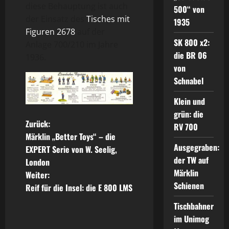
diese Behauptung ist auch
500“ von
der Einsatz des
Tisches mit
1935
Figuren 2678
auf der
SK 800 x2:
Anlage 700/210 im Jahre
die BR 06
1936.
von
Schnabel
Klein und
grün: die
B
Zurück:
RV 700
Märklin „Better Toys“ – die
e
Ausgegraben:
EXPERT Serie von W. Seelig,
der TW auf
London
i
Märklin
Weiter:
Schienen
t
Reif für die Insel: die E 800 LMS
Tischbahner
r
im Unimog