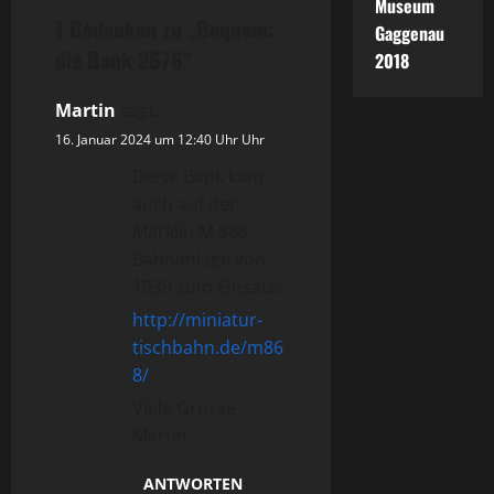
a
Museum
1 Gedanken zu „
Bequem:
Gaggenau
g
die Bank 2676
“
2018
s
Martin
sagt:
n
16. Januar 2024 um 12:40 Uhr Uhr
Diese Bank kam
a
auch auf der
v
Märklin M 868
Bahnanlage von
i
1939 zum Einsatz:
http://miniatur-
g
tischbahn.de/m86
a
8/
Viele Grüsse
t
Martin
i
ANTWORTEN