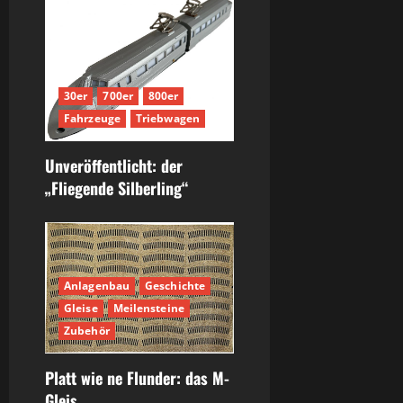
30er
700er
800er
Fahrzeuge
Triebwagen
Unveröffentlicht: der
„Fliegende Silberling“
Anlagenbau
Geschichte
Gleise
Meilensteine
Zubehör
Platt wie ne Flunder: das M-
Gleis