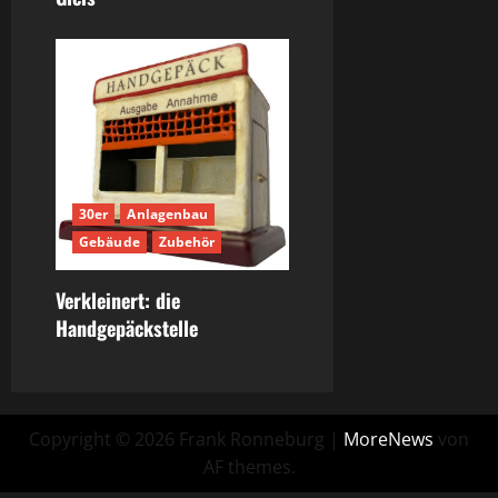
30er
Anlagenbau
Gebäude
Zubehör
Verkleinert: die
Handgepäckstelle
Copyright © 2026 Frank Ronneburg
|
MoreNews
von
AF themes.