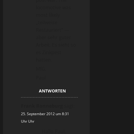
post-war. The
locomotive was
most likely
„teilweise
Restauriert“ —
aber sehr guter
Arbeit. Es sieht so
es Zinkpest
hatten.
MfG,
Paul
ANTWORTEN
Frank Ronneburg
sagt:
25. September 2012 um 8:31
Uhr Uhr
Hallo Paul,