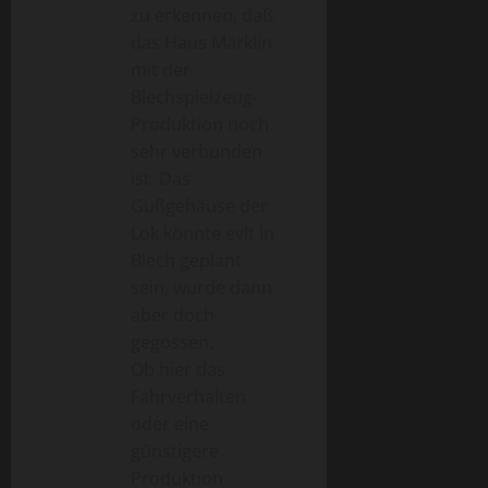
zu erkennen, daß
das Haus Märklin
mit der
Blechspielzeug-
Produktion noch
sehr verbunden
ist. Das
Gußgehäuse der
Lok könnte evlt in
Blech geplant
sein, wurde dann
aber doch
gegossen.
Ob hier das
Fahrverhalten
oder eine
günstigere
Produktion