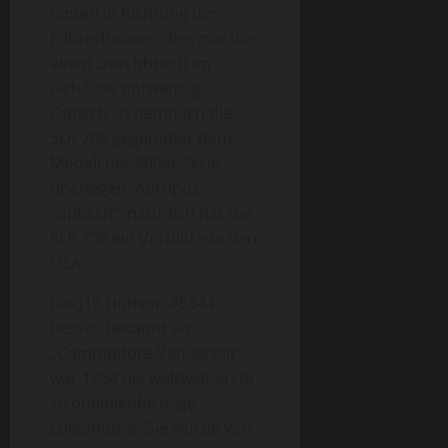
hinten in Richtung des
Führerhauses, dies machte
einen Durchbruch im
Gehäuse notwendig.
Optisch ist demnach die
SLR 700 gegenüber dem
Modell der 800er Serie
überlegen. Apropos
„optisch“: natürlich hat die
SLR 700 ein Vorbild – in den
USA:
Die J1E Hudson #5344,
besser bekannt als
„Commodore Vanderbilt“
war 1934 die weltweit erste
stromlinienförmige
Lokomotive. Sie wurde von