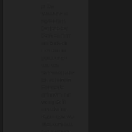
ja. Die
Maschine ist
restauriert.
Deshalb der
Dank an Gert
am Ende der
sich darum
gekümmert
hat. Das
Fahrwerk habe
ich auf einem
Flohmarkt
gefunden für
wenig Geld.
Umschalter,
Räder usw. war
alles komplett.
Der Rahmen,