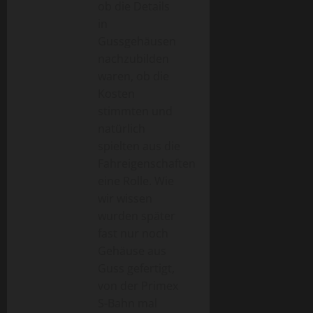
ob die Details
in
Gussgehäusen
nachzubilden
waren, ob die
Kosten
stimmten und
natürlich
spielten aus die
Fahreigenschaften
eine Rolle. Wie
wir wissen
wurden später
fast nur noch
Gehäuse aus
Guss gefertigt,
von der Primex
S-Bahn mal