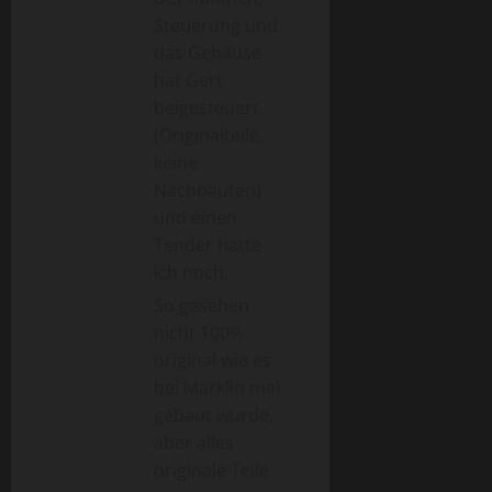
Steuerung und
das Gehäuse
hat Gert
beigesteuert
(Originalteile,
keine
Nachbauten)
und einen
Tender hatte
ich noch.
So gesehen
nicht 100%
original wie es
bei Märklin mal
gebaut wurde,
aber alles
originale Teile