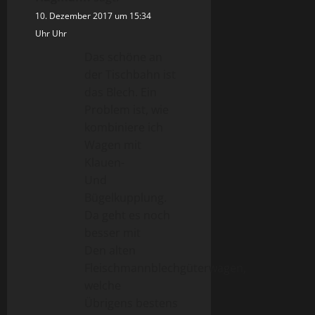
10. Dezember 2017 um 15:34
Uhr Uhr
Das schöne an
der Tischbahn ist
das Blech. Ein
Problem ist, wie
kombiniere ich
Wagen mit
Klauen-
Und
Bügelkupplung.
Da geht es noch
besser mit
Den alten
Fleischmannblechgüterwagen,
welche
Übrigens bestens