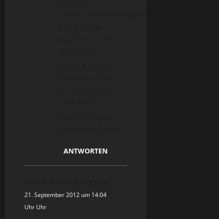
direkten
Konstruktionsprinzipien
der großen
Spuren 0 und I
abgeleitet.
Die SLR 700 ist
deshalb wirklich
ein „schneller
Dampfer“!
Viele Grüße an
Frank von Stefan
ANTWORTEN
Frank Ronneburg
sagt:
21. September 2012 um 14:04
Uhr Uhr