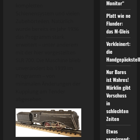
Monitor“
kompletten
Schienensystem und vielen
Platt wie ne
Zubehörteilen. Natürlich
Flunder:
wurde bereits im Jahr 1936
das M-Gleis
das Programm stark
Verkleinert:
erweitert – unter anderem
die
mit der hier vorgestellten
Handgepäckstel
SLR 700. Die Maschine blieb
unverändert bis 1939 im
Nur Bares
Programm – von
ist Wahres!
minimalen Änderungen der
Märklin gibt
Kupplung am Tender
Vorschuss
abgesehen.
in
schlechten
Zeiten
Etwas
verwirrend: