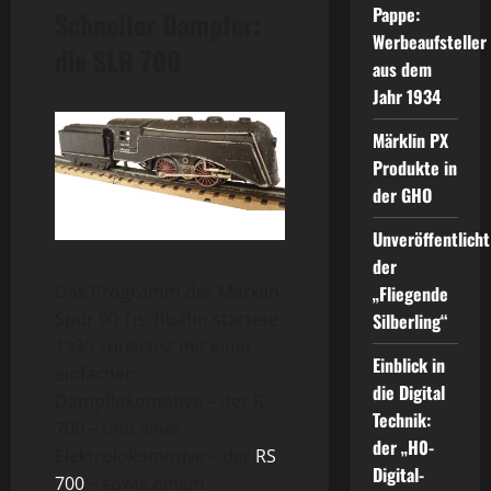
Pappe:
Schneller Dampfer:
Werbeaufsteller
die SLR 700
aus dem
Jahr 1934
Märklin PX
Produkte in
der GHO
Unveröffentlicht
der
Das Programm der Märklin
„Fliegende
Spur 00 Tischbahn startete
Silberling“
1935 zunächst mit einer
Einblick in
einfachen
die Digital
Dampflokomotive – der R
Technik:
700 – und einer
der „H0-
Elektrolokomotive – der
RS
Digital-
700
– sowie einem