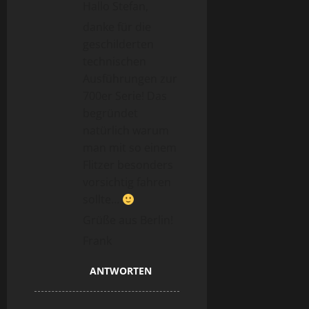
Hallo Stefan,
danke für die
geschilderten
technischen
Ausführungen zur
700er Serie! Das
begründet
natürlich warum
man mit so einem
Flitzer besonders
vorsichtig fahren
sollte…
Grüße aus Berlin!
Frank
ANTWORTEN