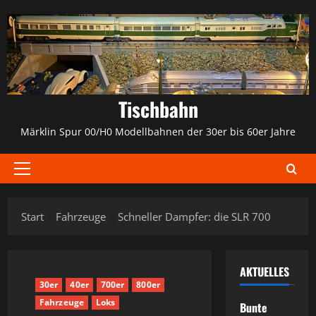
Zum
Inhalt
springen
Tischbahn
Märklin Spur 00/H0 Modellbahnen der 30er bis 60er Jahre
Primäres
Menü
Start
Fahrzeuge
Schneller Dampfer: die SLR 700
AKTUELLES
30er
40er
700er
800er
Fahrzeuge
Loks
Bunte