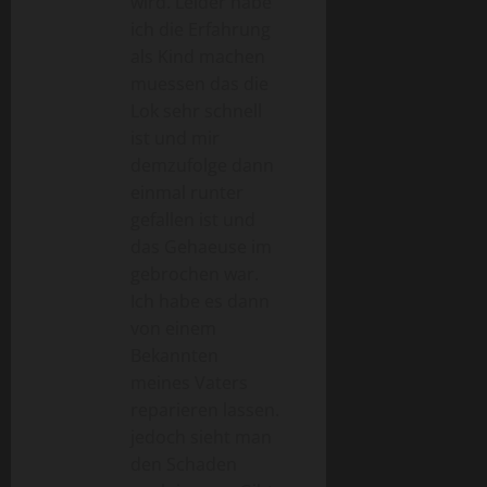
wird. Leider habe
ich die Erfahrung
als Kind machen
muessen das die
Lok sehr schnell
ist und mir
demzufolge dann
einmal runter
gefallen ist und
das Gehaeuse im
gebrochen war.
Ich habe es dann
von einem
Bekannten
meines Vaters
reparieren lassen.
jedoch sieht man
den Schaden