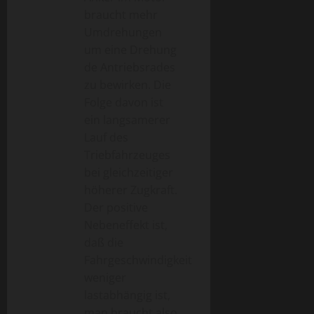
braucht mehr
Umdrehungen
um eine Drehung
de Antriebsrades
zu bewirken. Die
Folge davon ist
ein langsamerer
Lauf des
Triebfahrzeuges
bei gleichzeitiger
höherer Zugkraft.
Der positive
Nebeneffekt ist,
daß die
Fahrgeschwindigkeit
weniger
lastabhängig ist,
man braucht also