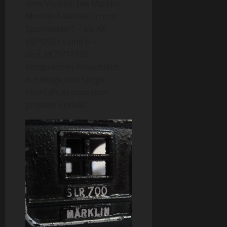
dem Vorbild. Die Märklin
ModelleÂ Märklin in den
Spurweiten 1 – als AK
66/12921 – und 0 –
alsÂ AK70/12920
entsprechen hinsichtlich
Achsfolge und Länge
ebenfalls in etwa dem
grossen Vorbild.