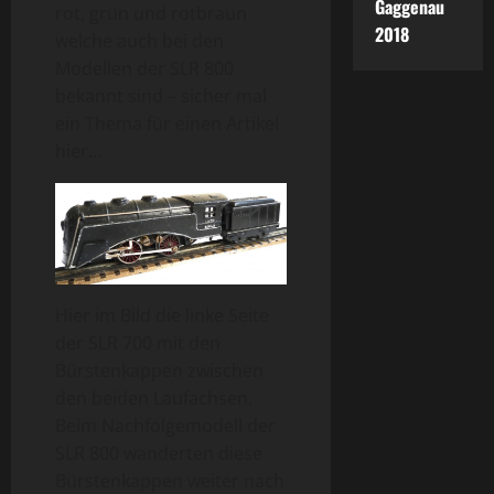
Gaggenau
rot, grün und rotbraun
2018
welche auch bei den
Modellen der SLR 800
bekannt sind – sicher mal
ein Thema für einen Artikel
hier…
Hier im Bild die linke Seite
der SLR 700 mit den
Bürstenkappen zwischen
den beiden Laufachsen.
Beim Nachfolgemodell der
SLR 800 wanderten diese
Bürstenkappen weiter nach