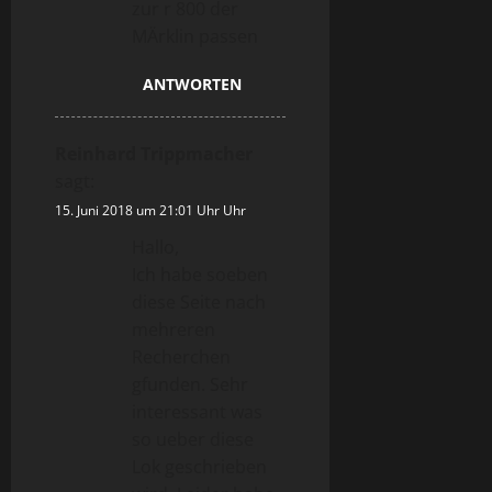
zur r 800 der
MÄrklin passen
ANTWORTEN
Reinhard Trippmacher
sagt:
15. Juni 2018 um 21:01 Uhr Uhr
Hallo,
Ich habe soeben
diese Seite nach
mehreren
Recherchen
gfunden. Sehr
interessant was
so ueber diese
Lok geschrieben