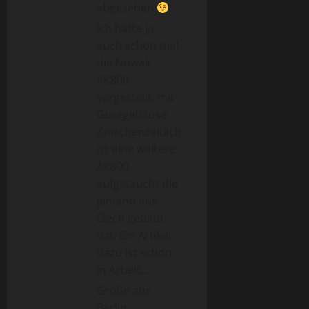
abgesehen
Ich hatte ja
auch schon mal
die Nowak
AK800
vorgestellt, mit
Gussgehäuse.
Zwischenzeitlich
ist eine weitere
AK800
aufgetaucht die
jemand aus
Blech gebaut
hat. Ein Artikel
dazu ist schon
in Arbeit….
Grüße aus
Berlin,