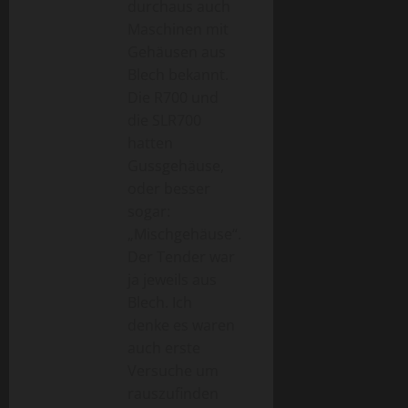
durchaus auch
Maschinen mit
Gehäusen aus
Blech bekannt.
Die R700 und
die SLR700
hatten
Gussgehäuse,
oder besser
sogar:
„Mischgehäuse“.
Der Tender war
ja jeweils aus
Blech. Ich
denke es waren
auch erste
Versuche um
rauszufinden