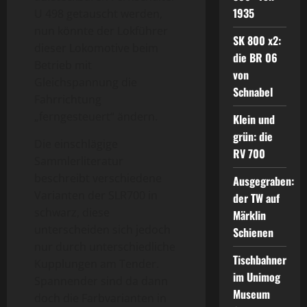
1935
U 498 getauscht werden,
nun könnte der Lokführer
SK 800 x2:
dieser Lokomotive beim
die BR 06
Betrieb mit
von
Gleichspannung die
Schnabel
Fahrrichtung
„ferngesteuert“ ändern.
Klein und
grün: die
Die einschlägige
RV 700
Sammlerliteratur
beschreibt verschiedene
Ausgegraben:
Varianten der SLR700 in
der TW auf
schwarz, diese
Märklin
unterscheiden sich jedoch
Schienen
nur durch unterschiedliche
Tischbahner
Kupplungen am Tender.
im Unimog
Spannender sind da dann
Museum
doch die Farbvarianten in