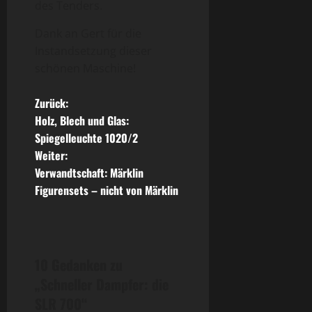
des Tenders.
Dank an Gert für die
Instandsetzung dieser
schönen Maschine!
B
Zurück:
Holz, Blech und Glas:
e
Spiegelleuchte 1020/2
Weiter:
i
Verwandtschaft: Märklin
t
Figurensets – nicht von Märklin
r
a
10 Gedanken zu
g
„
Schneller Dampfer: die
SLR 700
“