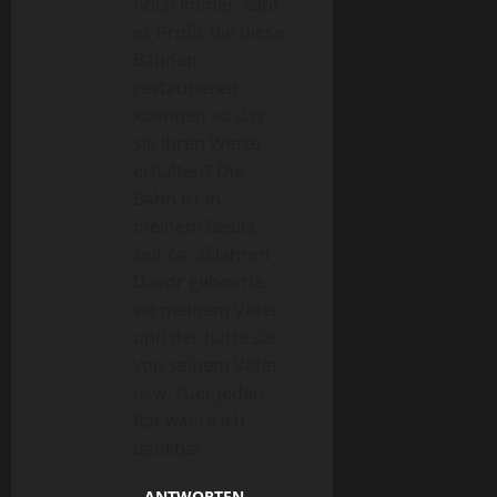
noch immer. Gibt
es Profis die diese
Bahnen
restaurieren
koennen so das
sie ihren Werte
erhalten? Die
Bahn ist in
meinem Besitz
seit ca. 35Jahren .
Davor gehoerte
sie meinem Vater
und der hatte sie
von seinem Vater.
usw. Fuer jeden
Rat waere ich
dankbar.
ANTWORTEN