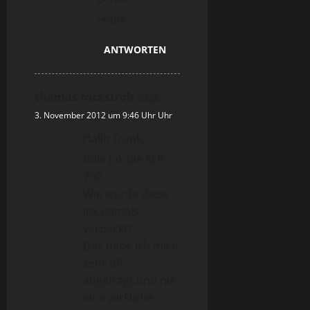
Frank
ANTWORTEN
thomas rockstroh
sagt:
3. November 2012 um 9:46 Uhr Uhr
Hallo Frank.
tolle lok die SLR
700.
Wie wurde diese
lok,damals
verpackt?
Das habe ich mich
sehr oft
abgefragt,und nie
eine wirkliche