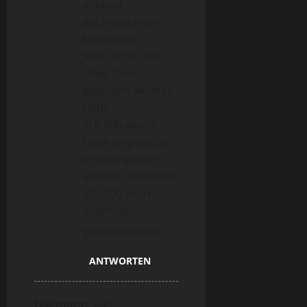
antwort
gefunden,noch
bekommen.
Jetzt ist mir ein
toller fund
gelungen,wo man
sieht.
SLR 700 wurde
losse eingepackt
in wickelpapier
und der THENDER
SLR 700 auch
nochmal.
grüsse thomas
ANTWORTEN
Hagmann
sagt: