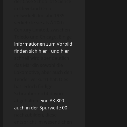
der Case School of Science
in Cleveland Ohio
entwickelt. Im Jahr 1935
verkehrte sie als Â 20th
Century Limited, zwischen
Toledo und Chicago. Einige
Informationen zum Vorbild
finden sich hier
Â
und hier
,
schnell wird aber deutlich
das Märklin sowohl die
Lokomotive, aber auch den
Tender verkürzt hat. Dies
hat jedoch findige
Schrauber nicht davon
abgehalten
eine AK 800
auch in der Spurweite 00
nachzubilden, diese
entspricht im wesentlichen