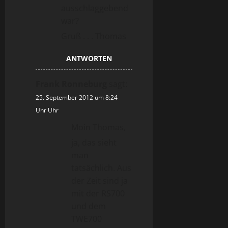
ausschlaggebend
war?
Gruß . . . Thomas
ANTWORTEN
Frank Ronneburg
sagt:
25. September 2012 um 8:24
Uhr Uhr
Moin Thomas,
ja, das sieht
man
tatsächlich. Aus
der Zeit sind ja
mit der RS700
und dem
TWE700