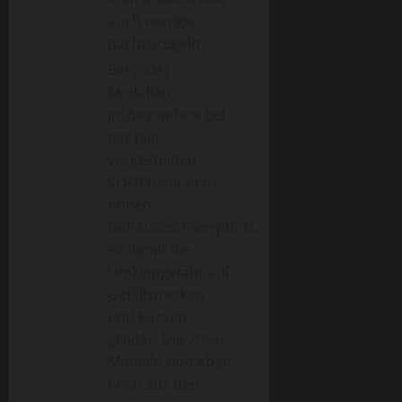
auch weniger
nachzuregeln.
Bei 700er
Modellen,
insbesondere bei
der hier
vorgestellten
SLR700 mit dem
hohen
Gehäuseschwerpunkt,
ist damit die
Umkippgefahr auf
Gefällstrecken
und Kurven
größer. Die 700er
Modelle sind eben
noch aus den