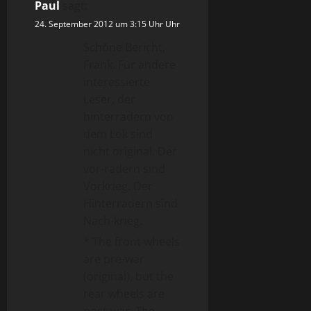
Paul
sagt:
24. September 2012 um 3:15 Uhr Uhr
Schöne Bericht,
Frank. Für andere
interessierte
Leser, der
hinterradern von
dem Lok sind
nicht original. Der
vor-radern sind
Vorkrieg. Der
Hinterradern sind
Nach-krieg.
* The front wheels
are pre-war
(original), but the
rear wheels are