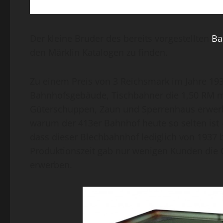
Der kleine Bruder des bereits vorgestellten
Ba
den Märklin Katalogen zu finden.
Zu einem Preis von 3 Reichsmark im Jahre 19
Bahnhofsgebäude, Tischbahner die 1,50 RM m
Güterschuppen, Zaun und Sperrenhaus erwerben
warum der 413er Bahnhof heute so selten ist –
dass dieser Blechbahnhof lediglich von 1937 b
Produktionszeit gab nur wenigen Kunden die 
erwerben.