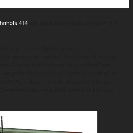
hnhofs 414
war unter der Artikelnummer 413 in
39 bekam man lediglich ein einfaches
ehr investierten konnten den Bahnhof 414 mit
. Dies ist aber nicht der eigentliche Grund
 vielmehr liegt dies in der Tatsache begründet,
is 1939 produziert wurde. Diese recht kurze
Gelegenheit das heut esehr gesuchte Stück zu