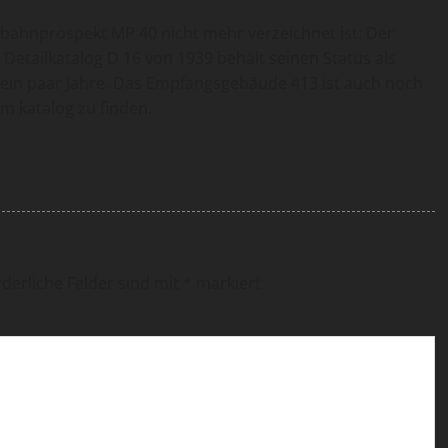
ahnprospekt MP 40 nicht mehr verzeichnet ist: Der
 Detailkatalog D 16 von 1939 behält seinen Status als
in paar Jahre. Das Empfangsgebäude 413 ist auch noch
em katalog zu finden.
rderliche Felder sind mit
*
markiert