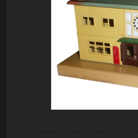
Die Ausführung mit grünem Dach, Türen zum 
Hauptgebäude des Bahnhofs 414. Auch bei di