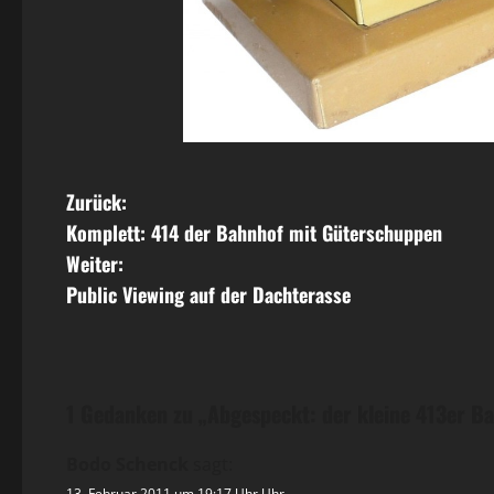
B
Zurück:
Komplett: 414 der Bahnhof mit Güterschuppen
e
Weiter:
i
Public Viewing auf der Dachterasse
t
r
1 Gedanken zu „
Abgespeckt: der kleine 413er B
a
Bodo Schenck
sagt:
g
13. Februar 2011 um 19:17 Uhr Uhr