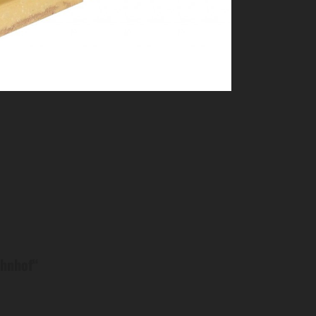
ahnhof
“