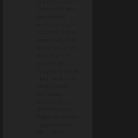
Kleinstadtbahnhof
lieferbar. Er wird
dem Handel
weiterhin in den
Gesamtpreislisten
angeboten. 1938
ist der Artikel 412
dann der erste
aus dem 00
Programm, der in
einer Sonderliste
abgebildet ist. „… .
Wir haben in
diesem Jahre in
diese Liste eine
Reihe von Artikeln
aufgenommen,
die in einer