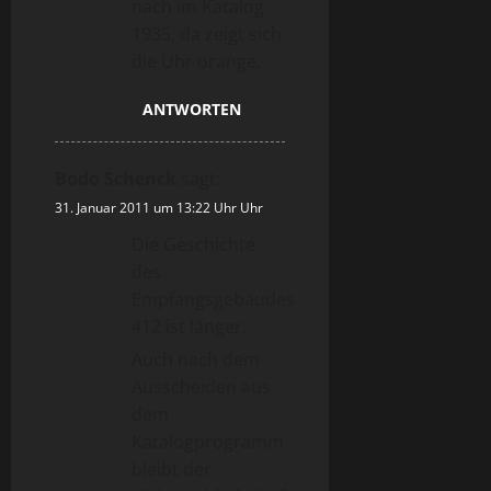
nach im Katalog
1935, da zeigt sich
die Uhr orange.
ANTWORTEN
Bodo Schenck
sagt:
31. Januar 2011 um 13:22 Uhr Uhr
Die Geschichte
des
Empfangsgebäudes
412 ist länger.
Auch nach dem
Ausscheiden aus
dem
Katalogprogramm
bleibt der