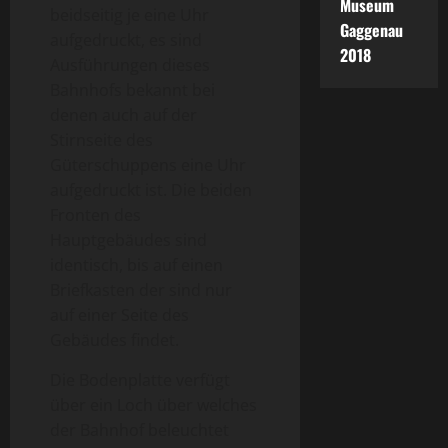
Museum
beidseitig je eine Uhr
Gaggenau
aufgedruckt, es sind
2018
Ausführungen dieses
Bahnhofs bekannt bei
denen auch auf der
Stirnseite des
Güterschuppens eine Uhr
aufgedruckt ist. Die beiden
Fronten des
Hauptgebäudes sind
identisch, bis auf einen
Briefkasten der sind nur
auf einer Seite des
Gebäudes findet.
Die Bodenplatte verfügt
über ein Loch über welches
der Bahnhof beleuchtet