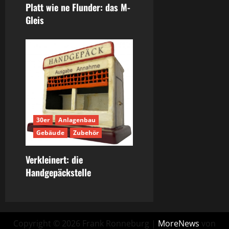
Platt wie ne Flunder: das M-
Gleis
30er
Anlagenbau
Gebäude
Zubehör
Verkleinert: die
Handgepäckstelle
Copyright © 2026 Frank Ronneburg
|
MoreNews
von