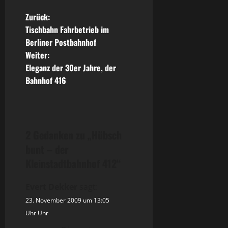
B
Zurück:
Tischbahn Fahrbetrieb im
e
Berliner Postbahnhof
Weiter:
i
Eleganz der 30er Jahre, der
t
Bahnhof 416
r
a
2 Gedanken zu „
Hübsch
g
bunt – der
Kleinstadtbahnhof 412
“
s
n
Evert Dekker
sagt:
23. November 2009 um 13:05
a
Uhr Uhr