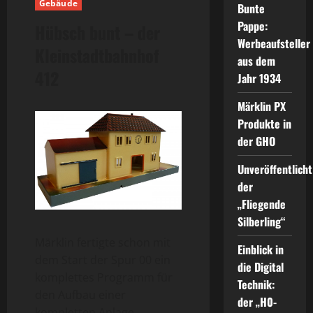
Gebäude
Bunte
Pappe:
Hübsch bunt – der
Werbeaufsteller
Kleinstadtbahnhof
aus dem
412
Jahr 1934
Märklin PX
Produkte in
der GHO
Unveröffentlicht
der
„Fliegende
Silberling“
Märklin fertigte schon mit
Einblick in
dem Start der Spur 00 ein
die Digital
komplettes Programm für
Technik:
den Aufbau einer
der „H0-
kompletten Anlage,