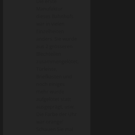
v
Die erste
Manufaktur
i
dieses Bahnhofs
war in vielen
g
Einzelheiten
a
anders. Sie wurde
aus 2 grösseren
t
Blechteilen
zusammengelötet,
i
Türleiste,
o
Briefkasten und
noch einiges
n
mehr wurde
aufgelötet statt
ausgeprägt, usw.
Die Farbe der Uhr
war orange!
Schauen Sie mal