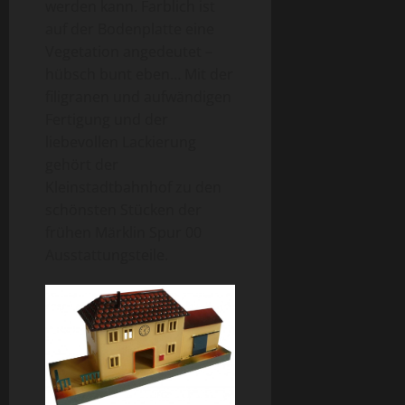
werden kann. Farblich ist
auf der Bodenplatte eine
Vegetation angedeutet –
hübsch bunt eben… Mit der
filigranen und aufwändigen
Fertigung und der
liebevollen Lackierung
gehört der
Kleinstadtbahnhof zu den
schönsten Stücken der
frühen Märklin Spur 00
Ausstattungsteile.