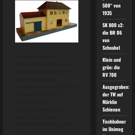
500“ von
1935
SK 800 x2:
die BR 06
von
Schnabel
Auf einer Seite des
Klein und
Hauptgebäudes befindet
grün: die
sich ein Zaun welcher von
RV 700
einem Durchgang
Ausgegraben:
unterbrochen wird. Auf der
der TW auf
anderen Seite ist ein
Märklin
Güterschuppen
Schienen
angebracht welcher auf
beiden Seiten über
Tischbahner
Schiebetüren verfügt. Am
im Unimog
Hauptgebäude selbst sind