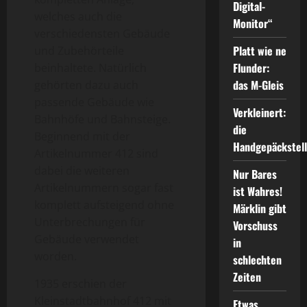
Digital-
welches auch die
Monitor“
verschiedensten Gebäude
Platt wie ne
und Zubehörteile
Flunder:
beinhaltete. Natürlich
das M-Gleis
gehörten dazu auch
passende Gebäude wie
Verkleinert:
Bahnhöfe und Bahnsteige.
die
Beginnend mit der
Handgepäckstel
Artikelnummer 412 sind
dabei die weiteren
Nur Bares
Artikelnummern sogar fast
ist Wahres!
komplett aufsteigend ohne
Märklin gibt
Unterbrechungen für
Vorschuss
Gebäude verwendet
in
worden.
schlechten
Zeiten
1935 erschien der
Kleinstadtbahnhof 412 mit
Etwas