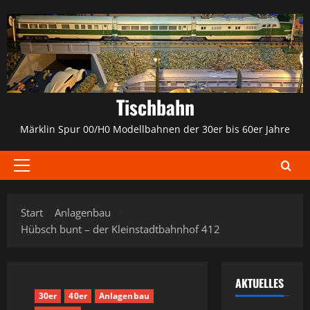
Zum
Inhalt
springen
Tischbahn
Märklin Spur 00/H0 Modellbahnen der 30er bis 60er Jahre
Primäres
Menü
Start
Anlagenbau
Hübsch bunt – der Kleinstadtbahnhof 412
AKTUELLES
30er
40er
Anlagenbau