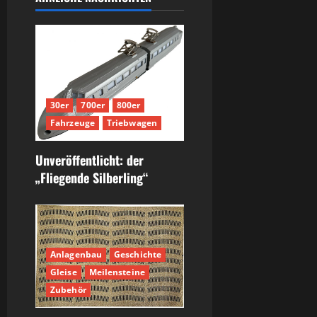
30er
700er
800er
Fahrzeuge
Triebwagen
Unveröffentlicht: der
„Fliegende Silberling“
Anlagenbau
Geschichte
Gleise
Meilensteine
Zubehör