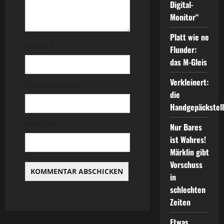
Digital-
Monitor“
Platt wie ne
Name
*
Flunder:
das M-Gleis
Verkleinert:
E-Mail-Adresse
*
die
Handgepäckstel
Website
Nur Bares
ist Wahres!
Märklin gibt
Vorschuss
in
schlechten
Zeiten
Etwas