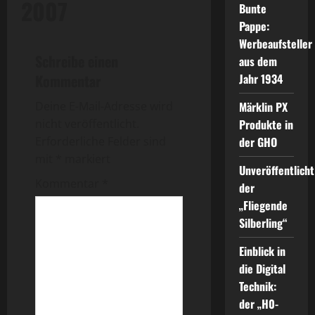
2007
Bunte
Pappe:
Werbeaufsteller
Schreibe einen
aus dem
Kommentar
Jahr 1934
Deine E-Mail-Adresse wird
Märklin PX
nicht veröffentlicht.
Produkte in
Erforderliche Felder sind
der GHO
mit
*
markiert
Unveröffentlicht
Kommentar
*
der
„Fliegende
Silberling“
Einblick in
die Digital
Technik:
der „H0-