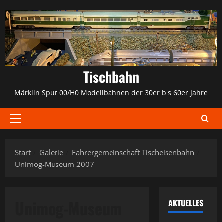
Zum
Inhalt
springen
Tischbahn
Märklin Spur 00/H0 Modellbahnen der 30er bis 60er Jahre
Primäres
Menü
Start
Galerie
Fahrergemeinschaft Tischeisenbahn
Unimog-Museum 2007
Unimog-Museum
AKTUELLES