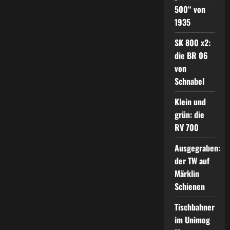
500“ von
1935
SK 800 x2:
die BR 06
von
Schnabel
Klein und
grün: die
RV 700
Ausgegraben:
der TW auf
Märklin
Schienen
Tischbahner
im Unimog