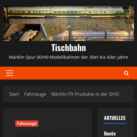
Zum
Inhalt
springen
Tischbahn
Märklin Spur 00/H0 Modellbahnen der 30er bis 60er Jahre
Primäres
Menü
Start
Fahrzeuge
Märklin PX Produkte in der GHO
AKTUELLES
Fahrzeuge
Bunte
Märklin PX Produkte