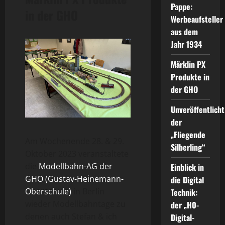
Pappe:
in der GHO
Werbeaufsteller
aus dem
Jahr 1934
Märklin PX
Produkte in
der GHO
Unveröffentlicht
der
„Fliegende
Am Wochenende 28. & 29.
Silberling“
Oktober 2023 veranstaltete
die
Modellbahn-AG der
Einblick in
GHO (Gustav-Heinemann-
die Digital
Oberschule)
in Berlin
Technik:
wieder Modellbahntage zu
der „H0-
denen auch Stefan & ich
Digital-