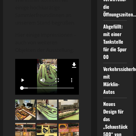
Wie immer konnten wir
die
einige hochkarätige
Öffnungszeiten
SammlerfreundInnen an
unserem Stand begrüßen.
Abgefüllt:
mit einer
Hier einige Impressionen –
Tankstelle
auch von weiteren
für die Spur
Objekten der Ausstellung:
00
Verkehrssicherh
mit
Märklin-
Autos
Neues
Design für
das
„Schaustück
500“ von