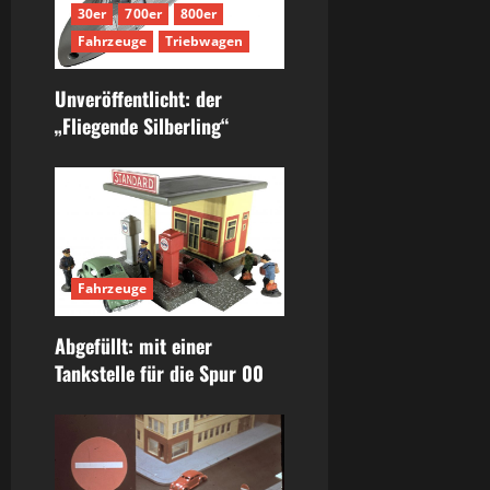
30er
700er
800er
Fahrzeuge
Triebwagen
Unveröffentlicht: der
„Fliegende Silberling“
Fahrzeuge
Abgefüllt: mit einer
Tankstelle für die Spur 00