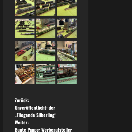
B
Zurück:
Unveröffentlicht: der
e
„Fliegende Silberling“
Weiter:
i
Bunte Pappe: Werbeaufsteller