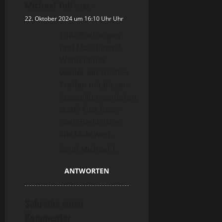
Michael Toll
sagt:
22. Oktober 2024 um 16:10 Uhr Uhr
Tolle Packungen
und Maschinen!!
Wann findet
wieder ein solches
Treffen mit diesen
Ausstellungsstücken
statt? Eine Reise
nach Berlin ist es
alle Male wert.
Gruß Michael T.
ANTWORTEN
Schreibe einen
Kommentar