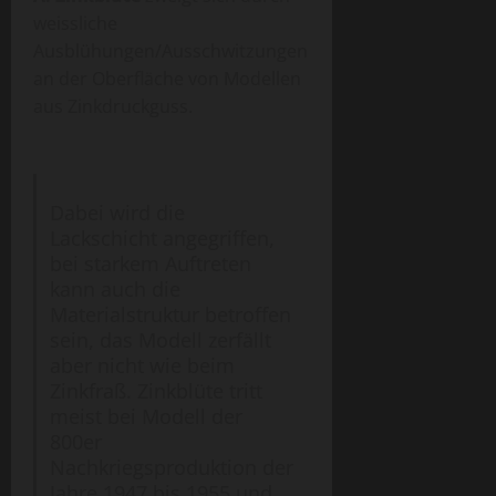
weissliche
Ausblühungen/Ausschwitzungen
an der Oberfläche von Modellen
aus Zinkdruckguss.
Dabei wird die
Lackschicht angegriffen,
bei starkem Auftreten
kann auch die
Materialstruktur betroffen
sein, das Modell zerfällt
aber nicht wie beim
Zinkfraß. Zinkblüte tritt
meist bei Modell der
800er
Nachkriegsproduktion der
Jahre 1947 bis 1955 und