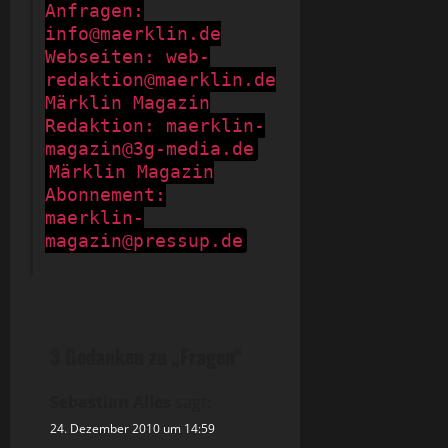
Anfragen:
info@maerklin.de
Webseiten: web-
redaktion@maerklin.de
Märklin Magazin
Redaktion: maerklin-
magazin@3g-media.de
Märklin Magazin
Abonnement:
maerklin-
magazin@pressup.de
3 Gedanken zu „
Fragen
“
Sebastian Alles
sagt:
24. Dezember 2010 um 14:59