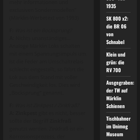
mehr Informationen und
1935
exclusiven Sondermodellen“
(Märklin-Werbetext von 1993)
SK 800 x2:
die BR 06
F:
Was ist ein Bocksprung?
von
A:
Nichts unanständiges…
Schnabel
Analoge Märklin Loks schalten
mit einem Spannungsimpuls um.
Klein und
Ist die Feder am Umschaltrelais
grün: die
schlecht eingestellt, so fährt die
RV 700
Lok aus dem Stand mit voller
Ausgegraben:
Geschwindigkeit los. Dies wird
der TW auf
„Bocksprung“ genannt.
Märklin
F:
Was ist Zinkpest / Zinkfraß?
Schienen
A: Zinkpest
gibt es nicht, besser
Tischbahner
sollte der Begriff
Zinkfraß
im Unimog
genutzt werden. Zinkfraß ist ein
Museum
Korrosionsprozess, der