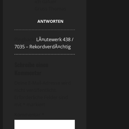
ich dafuer
Gruss Thomas
ANTWORTEN
Pingback:
LÃ¤utewerk 438 /
7035 – RekordverdÃ¤chtig
Schreibe einen
Kommentar
Deine E-Mail-Adresse wird
nicht veröffentlicht.
Erforderliche Felder sind
mit
*
markiert
Kommentar
*