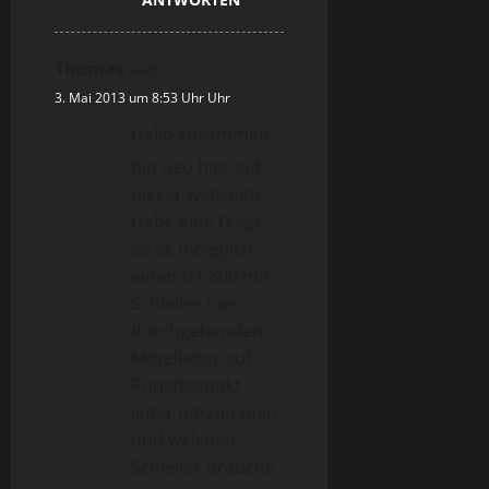
Thomas
sagt:
3. Mai 2013 um 8:53 Uhr Uhr
Hallo zusammen
bin neu hier auf
dieser webseite.
Habe eine Frage
Ist es moeglich
einen DT 800 mit
Schleifer fuer
durchgehenden
Mittelleiter auf
Punktkontakt
leiter umzubauen
und welchen
Schleifer brauche