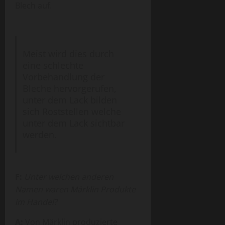
Blech auf.
Meist wird dies durch
eine schlechte
Vorbehandlung der
Bleche hervorgerufen,
unter dem Lack bilden
sich Roststellen welche
unter dem Lack sichtbar
werden.
F:
Unter welchen anderen
Namen waren Märklin Produkte
im Handel?
A:
Von Märklin produzierte