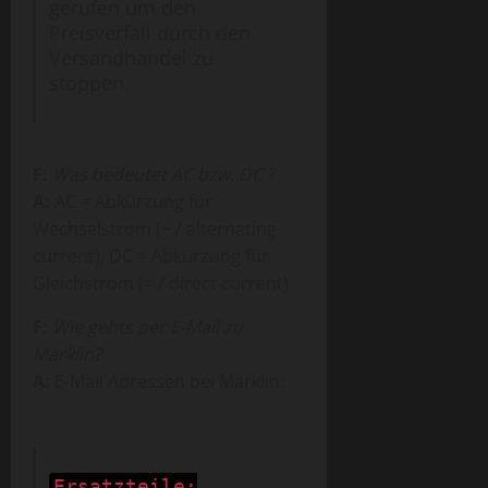
gerufen um den
Preisverfall durch den
Versandhandel zu
stoppen.
F:
Was bedeutet AC bzw. DC ?
A:
AC = Abkürzung für
Wechselstrom (~ / alternating
current), DC = Abkürzung für
Gleichstrom (= / direct current)
F:
Wie gehts per E-Mail zu
Märklin?
A:
E-Mail Adressen bei Märklin:
Ersatzteile: