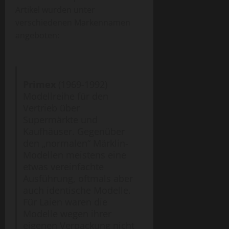
Artikel wurden unter
verschiedenen Markennamen
angeboten:
Primex
(1969-1992)
Modellreihe für den
Vertrieb über
Supermärkte und
Kaufhäuser. Gegenüber
den „normalen“ Märklin-
Modellen meistens eine
etwas vereinfachte
Ausführung, oftmals aber
auch identische Modelle.
Für Laien waren die
Modelle wegen ihrer
eigenen Verpackung nicht