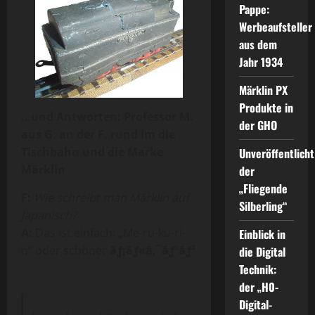
Pappe:
Werbeaufsteller
aus dem
Jahr 1934
Märklin PX
Produkte in
…und Antworten: Professor M.
der GHO
aus G. an der F. rund im die
Tischbahn und die Marke
Unveröffentlicht
Märklin
der
„Fliegende
F:
Wie schreibt man Märklin auf
Silberling“
Japanisch?
A:
Das ist einfach: „Me-ru-ku-ri-
Einblick in
n“ oder schöner
ãƒ¡ãƒ«ã‚¯ãƒªãƒ³
die Digital
Technik:
der „H0-
Digital-