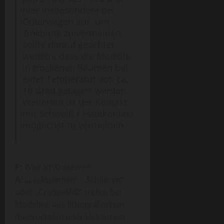
hier insbesondere bei
Güterwagen auf. Um
Zinkblüte zu vermeiden,
sollte darauf geachtet
werden, dass die Modelle
in trockenen Räumen bei
einer Temperatur von ca.
18 Grad gelagert werden.
Weiterhin ist der Kontakt
mit Schweiß / Hautkontakt
möglichst zu vermeiden.
F:
Was ist Krakelee?
A:
„Lackspinnen“, „Schlieren“
oder „CraquelÃ©“ treten bei
Modellen aus lithografiertem
(bedruckten) oder lackiertem