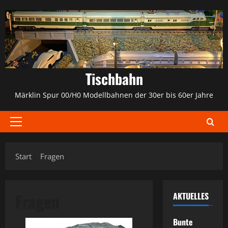
Zum
Inhalt
springen
Tischbahn
Märklin Spur 00/H0 Modellbahnen der 30er bis 60er Jahre
Primäres
Menü
Start
Fragen
Fragen
AKTUELLES
Bunte