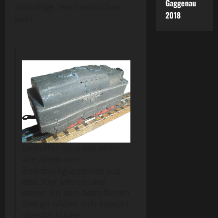
Gaggenau
zinkhaltige Teile heimsuchen
2018
kann.
Betroffen sind vor allem
alle Arten von
Zinkdruckgussteilen aus
den 50er Jahren und
davor. An den betroffenen
Stellen bilden sich sowohl
oberflächliche