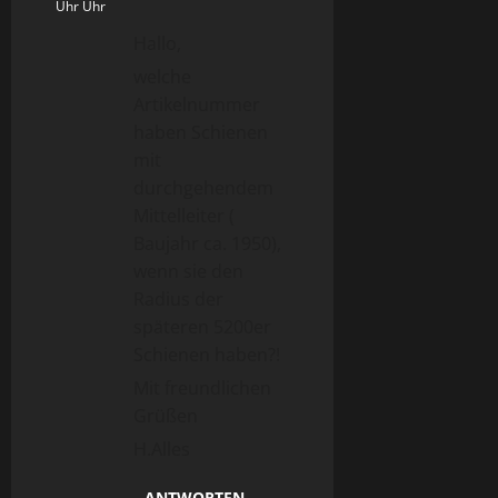
Uhr Uhr
Hallo,
welche
Artikelnummer
haben Schienen
mit
durchgehendem
Mittelleiter (
Baujahr ca. 1950),
wenn sie den
Radius der
späteren 5200er
Schienen haben?!
Mit freundlichen
Grüßen
H.Alles
ANTWORTEN