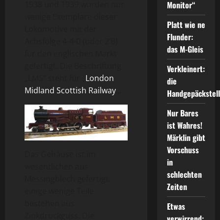
1938 und 1939 wurden nur
Monitor“
wenige Exemplare dieser
Platt wie ne
Lokomotive mit der
Flunder:
Achsfolge 4-4-0 (oder 2’B)
das M-Gleis
für den englischen Markt
gefertigt. Die Beschriftung
Verkleinert:
„LMS“ steht für „
London
die
Midland Scottish Railway
„.
Handgepäckstel
Nur Bares
ist Wahres!
Märklin gibt
Vorschuss
Das Gehäuse ist im
in
wesentlichen aus
schlechten
Messingblech gefertigt,
Zeiten
einige wenige Teile
bestehen aus
Etwas
Zinkdruckguss. Die
verwirrend: