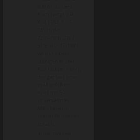
800 besonders
hoch (vergl. z.B.
Koll 1982, S. 36-
38). In der
Zeitschrift „DER
SPIEGEL“ 17/1981
wird in einem
launigen Artikel
Rolf Richter zitiert,
der gar von einer
prall gefüllten
Kiste mit 50
unversehrten
Maschinen in
seinen Beständen
sprach.
In der zweiten