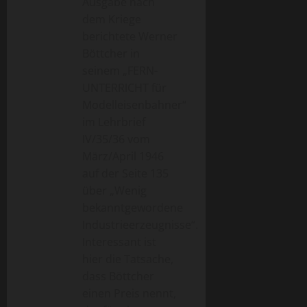
Ausgabe nach
dem Kriege
berichtete Werner
Böttcher in
seinem „FERN-
UNTERRICHT für
Modelleisenbahner“
im Lehrbrief
IV/35/36 vom
März/April 1946
auf der Seite 135
über „Wenig
bekanntgewordene
Industrieerzeugnisse“.
Interessant ist
hier die Tatsache,
dass Böttcher
einen Preis nennt,