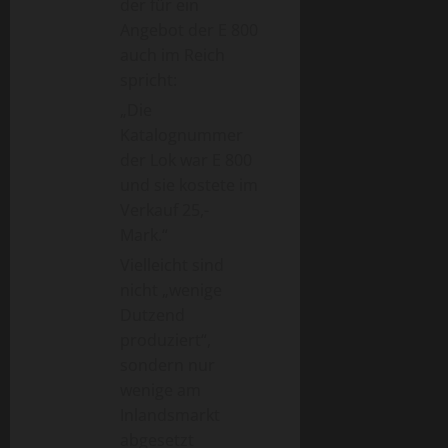
der für ein
Angebot der E 800
auch im Reich
spricht:
„Die
Katalognummer
der Lok war E 800
und sie kostete im
Verkauf 25,-
Mark.“
Vielleicht sind
nicht „wenige
Dutzend
produziert“,
sondern nur
wenige am
Inlandsmarkt
abgesetzt