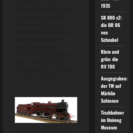
Veröffentlichungen
1935
genannte Zahl von wenigen
SK 800 x2:
Dutzend produzierten
die BR 06
Maschinen bezieht sich
von
vermutlich auf die einzeln
Schnabel
verkauften Exemplare –
Zugpackungen nicht
Klein und
mitgerechnet. In jedem Fall
grün: die
gehört die E 800 LMS zu
RV 700
den ganz großen Raritäten
im Spur 00 Bereich.
Ausgegraben:
der TW auf
Märklin
Schienen
Tischbahner
im Unimog
Museum
Die Firma Ritter hat einen