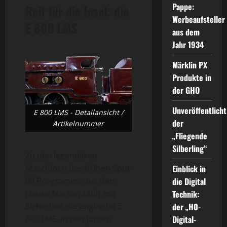
Pappe:
Reif für die Insel: die
Werbeaufsteller
E 800 LMS
aus dem
Jahr 1934
Märklin PX
Produkte in
der GHO
Unveröffentlicht
E 800 LMS - Detailansicht /
der
Artikelnummer
„Fliegende
Silberling“
Zu den legendären
Maschinen des frühen Spur
Einblick in
00 Programms aus dem
die Digital
Hause Märklin zählt mit
Technik:
Sicherheit die englische E
der „H0-
800 LMS. In den Jahren
Digital-