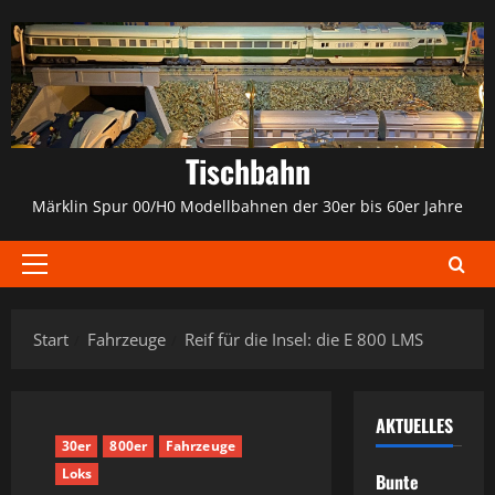
Zum
Inhalt
springen
Tischbahn
Märklin Spur 00/H0 Modellbahnen der 30er bis 60er Jahre
Primäres
Menü
Start
Fahrzeuge
Reif für die Insel: die E 800 LMS
AKTUELLES
30er
800er
Fahrzeuge
Loks
Bunte