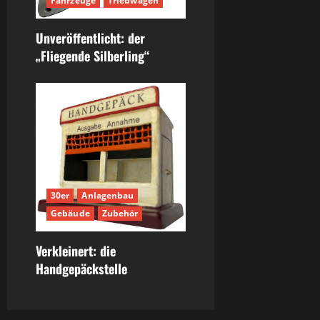
Fahrzeuge
Triebwagen
Unveröffentlicht: der
„Fliegende Silberling“
30er
Anlagenbau
Gebäude
Zubehör
Verkleinert: die
Handgepäckstelle