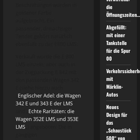
Beschriftungen wurden in
die
goldener Farbe
Öffnungszeiten
aufgebracht. Ein
Abgefüllt:
passender, dreiachsiger
mit einer
Tender gehört natürlich
Tankstelle
ebenfalls zu der E800 LMS.
für die Spur
Verkauft wurde die E 800
00
LMS einzeln, aber auch in
Verkehrssicherh
der Zugpackung E 842 mit
mit
den passenden Wagen 342
Märklin-
E (siehe hierzu auch
Autos
„
Englischer Adel: die Wagen
342 E und 343 E der LMS
“
Neues
und „
Echte Raritäten: die
Design für
Wagen 352E LMS und 353E
das
LMS
„) angeboten. Die in
„Schaustück
gängigen
500“ von