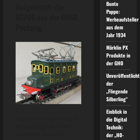
Bunte
Aufgemotzt: die
Pappe:
RS700 aus der 0050
Werbeaufsteller
Packung
aus dem
Jahr 1934
Märklin PX
Produkte in
der GHO
Unveröffentlicht
der
„Fliegende
Silberling“
Einblick in
Tischbahn Leser Ludwig G.
die Digital
lies uns folgende Zeilen
Technik:
und Bilder zu seinem
der „H0-