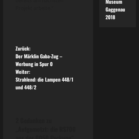
bereits am nächsten
Museum
Projekt arbeite.“
Gaggenau
2018
B
Zurück:
Der Märklin Gaba-Zug –
e
Werbung in Spur 0
Weiter:
i
Strahlend: die Lampen 448/1
t
und 448/2
r
a
2 Gedanken zu
g
„
Aufgemotzt: die RS700
aus der 0050 Packung
“