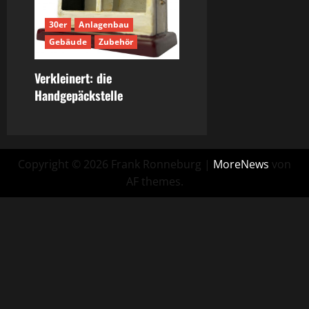
30er
Anlagenbau
Gebäude
Zubehör
Verkleinert: die
Handgepäckstelle
Copyright © 2026 Frank Ronneburg
|
MoreNews
von
AF themes.