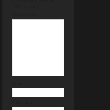
Erforderliche Felder sind
mit
*
markiert
Kommentar
*
Name
*
E-Mail-Adresse
*