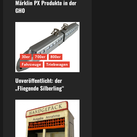
Märklin PX Produkte in der
GHO
30er
700er
800er
Fahrzeuge
Triebwagen
Unveröffentlicht: der
„Fliegende Silberling“