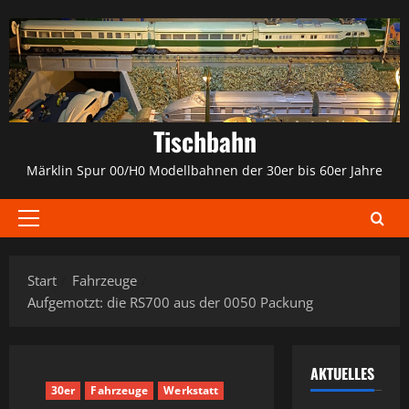
Zum
Inhalt
springen
Tischbahn
Märklin Spur 00/H0 Modellbahnen der 30er bis 60er Jahre
Primäres
Menü
Start
Fahrzeuge
Aufgemotzt: die RS700 aus der 0050 Packung
AKTUELLES
30er
Fahrzeuge
Werkstatt