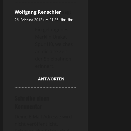
Wolfgang Renschler
sagt:
26. Februar 2013 um 21:36 Uhr Uhr
Ein gelungenes
Märklin Unikat
Spur H0, welches
an die alte Zeit
der Spielbahnen
erinnert.
ANTWORTEN
Schreibe einen
Kommentar
Deine E-Mail-Adresse wird
nicht veröffentlicht.