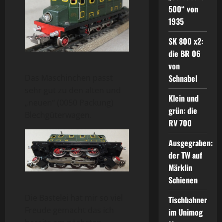
500“ von
1935
SK 800 x2:
die BR 06
von
Schnabel
Das Maschinchen passt
sehr gut zu den alten und
Klein und
„neuen“ (0050 Packung)
grün: die
Blechgüterwagen.
RV 700
Ausgegraben:
der TW auf
Märklin
Schienen
Die Bastelei hat mir so viel
Tischbahner
Freude gemacht das ich
im Unimog