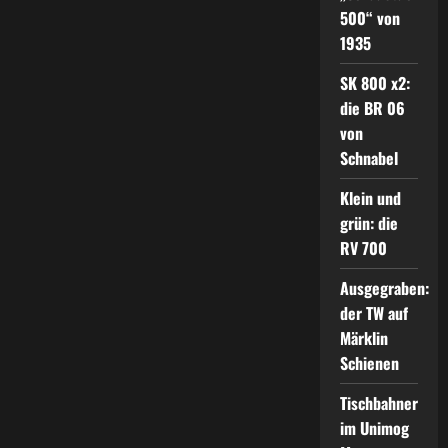
500“ von
1935
SK 800 x2:
die BR 06
von
Schnabel
Klein und
grün: die
RV 700
Ausgegraben:
der TW auf
Märklin
Schienen
Tischbahner
im Unimog