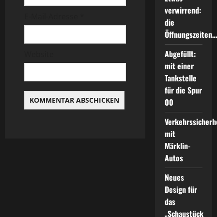
i
verwirrend:
E-Mail-Adresse
*
die
o
Öffnungszeiten
n
Abgefüllt:
Website
mit einer
Tankstelle
für die Spur
00
Verkehrssicherh
mit
Märklin-
Autos
Neues
Design für
das
„Schaustück