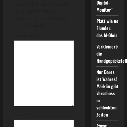
r
Digital-
Deine E-Mail-Adresse wird
Monitor“
a
nicht veröffentlicht.
Erforderliche Felder sind
Platt wie ne
g
mit
*
markiert
Flunder:
s
das M-Gleis
Kommentar
*
n
Verkleinert:
die
a
Handgepäckstel
v
Nur Bares
ist Wahres!
i
Märklin gibt
Vorschuss
g
in
a
schlechten
Zeiten
Name
*
t
Etwas