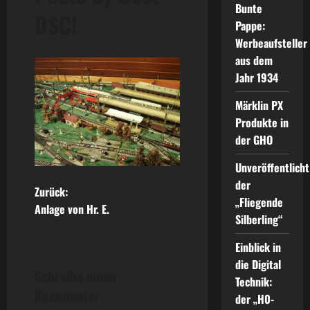
Bunte
DSC!
Pappe:
Werbeaufsteller
aus dem
Jahr 1934
Märklin PX
Produkte in
der GHO
Unveröffentlicht
der
B
Zurück:
„Fliegende
Anlage von Hr. E.
e
Silberling“
Einblick in
i
die Digital
Schreibe einen
t
Technik:
Kommentar
der „H0-