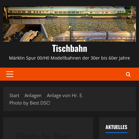
Zum
Inhalt
springen
Tischbahn
Märklin Spur 00/H0 Modellbahnen der 30er bis 60er Jahre
Primäres
Menü
Start
Anlagen
Anlage von Hr. E.
Photo by Best DSC!
AKTUELLES
Photo by Best