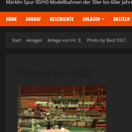
Märklin Spur 00/H0 Modellbahnen der 30er bis 60er Jahr
HOME
ANKAUF
GESCHICHTE
ANLAGEN
BASTELN
Start
Anlagen
Anlage von Hr. E.
Photo by Best DSC!
Photo by Best DSC!