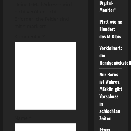
r
Digital-
Deine E-Mail-Adresse wird
Monitor“
a
nicht veröffentlicht.
Erforderliche Felder sind
Platt wie ne
g
mit
*
markiert
Flunder:
s
das M-Gleis
Kommentar
*
n
Verkleinert:
die
a
Handgepäckstel
v
Nur Bares
ist Wahres!
i
Märklin gibt
Vorschuss
g
in
a
schlechten
Zeiten
Name
*
t
Etwas