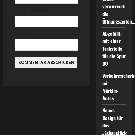
i
verwirrend:
E-Mail-Adresse
*
die
o
Öffnungszeiten
n
Abgefüllt:
Website
mit einer
Tankstelle
für die Spur
00
Verkehrssicherh
mit
Märklin-
Autos
Neues
Design für
das
„Schaustück