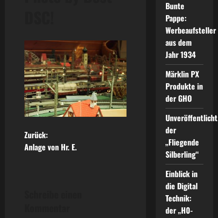
Bunte
DSC!
Pappe:
Werbeaufsteller
aus dem
Jahr 1934
Märklin PX
Produkte in
der GHO
Unveröffentlicht
der
B
Zurück:
„Fliegende
Anlage von Hr. E.
e
Silberling“
Einblick in
i
die Digital
Schreibe einen
t
Technik:
Kommentar
der „H0-