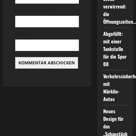
i
verwirrend:
E-Mail-Adresse
*
die
o
Öffnungszeiten
n
Abgefüllt:
Website
mit einer
Tankstelle
für die Spur
00
Verkehrssicherh
mit
Märklin-
Autos
Neues
Design für
das
„Schaustück