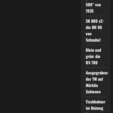
500“ von
1935
SK 800 x2:
die BR 06
von
Schnabel
Klein und
grün: die
RV 700
Ausgegraben:
der TW auf
Märklin
Schienen
Tischbahner
im Unimog