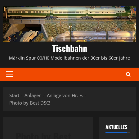
Zum
Inhalt
springen
Tischbahn
Märklin Spur 00/H0 Modellbahnen der 30er bis 60er Jahre
Primäres
Menü
Start
Anlagen
Anlage von Hr. E.
Photo by Best DSC!
AKTUELLES
Photo by Best