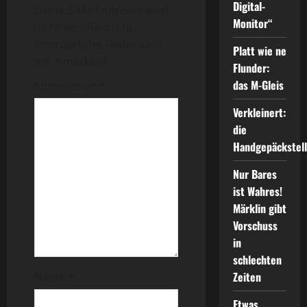
r
Digital-
Deine E-Mail-Adresse wird
Monitor“
a
nicht veröffentlicht.
Erforderliche Felder sind
Platt wie ne
g
mit
*
markiert
Flunder:
s
das M-Gleis
Kommentar
*
n
Verkleinert:
die
a
Handgepäckstel
v
Nur Bares
ist Wahres!
i
Märklin gibt
Vorschuss
g
in
a
schlechten
Zeiten
Name
*
t
Etwas