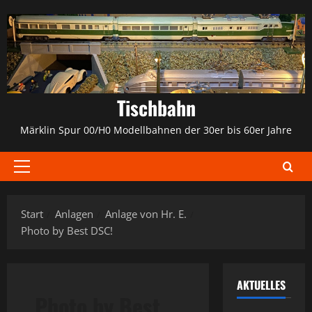
Zum
Inhalt
springen
Tischbahn
Märklin Spur 00/H0 Modellbahnen der 30er bis 60er Jahre
Primäres
Menü
Start
Anlagen
Anlage von Hr. E.
Photo by Best DSC!
AKTUELLES
Photo by Best