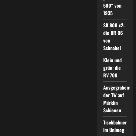
500“ von
1935
SK 800 x2:
die BR 06
von
Schnabel
Klein und
grün: die
RV 700
Ausgegraben:
der TW auf
Märklin
Schienen
Tischbahner
im Unimog