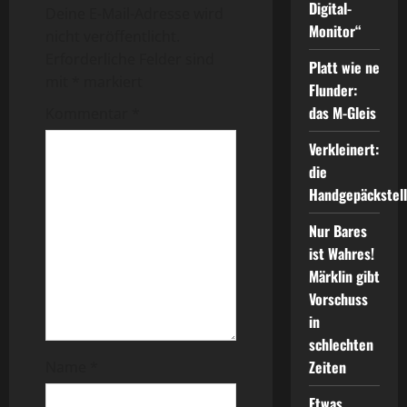
r
Digital-
Deine E-Mail-Adresse wird
Monitor“
a
nicht veröffentlicht.
Erforderliche Felder sind
Platt wie ne
g
mit
*
markiert
Flunder:
s
das M-Gleis
Kommentar
*
n
Verkleinert:
die
a
Handgepäckstel
v
Nur Bares
ist Wahres!
i
Märklin gibt
Vorschuss
g
in
a
schlechten
Zeiten
Name
*
t
Etwas