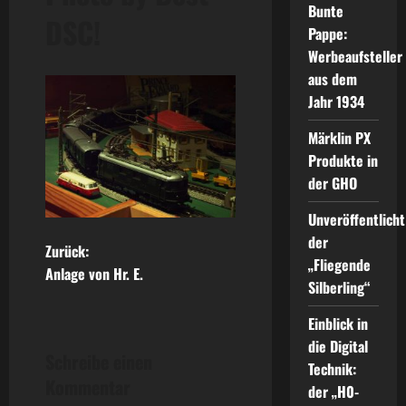
Bunte
DSC!
Pappe:
Werbeaufsteller
aus dem
Jahr 1934
Märklin PX
Produkte in
der GHO
Unveröffentlicht
der
B
Zurück:
„Fliegende
Anlage von Hr. E.
e
Silberling“
Einblick in
i
die Digital
Schreibe einen
t
Technik:
Kommentar
der „H0-