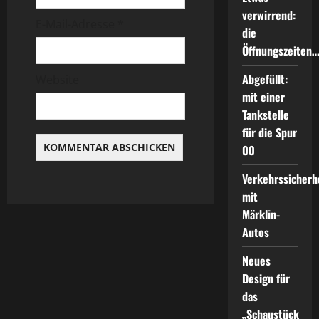
i
verwirrend:
E-Mail-Adresse
*
die
o
Öffnungszeiten
n
Abgefüllt:
Website
mit einer
Tankstelle
für die Spur
00
Verkehrssicherh
mit
Märklin-
Autos
Neues
Design für
das
„Schaustück