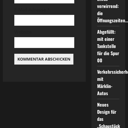
i
verwirrend:
E-Mail-Adresse
*
die
o
Öffnungszeiten
n
Abgefüllt:
Website
mit einer
Tankstelle
für die Spur
00
Verkehrssicherh
mit
Märklin-
Autos
Neues
Design für
das
„Schaustück