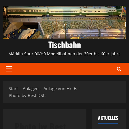
Zum
Inhalt
springen
Tischbahn
Märklin Spur 00/H0 Modellbahnen der 30er bis 60er Jahre
Primäres
Menü
Start
Anlagen
Anlage von Hr. E.
Photo by Best DSC!
AKTUELLES
Photo by Best