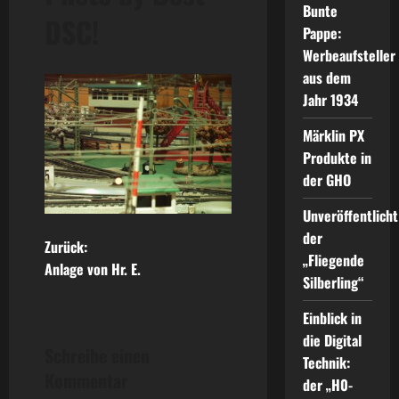
Bunte
DSC!
Pappe:
Werbeaufsteller
aus dem
Jahr 1934
Märklin PX
Produkte in
der GHO
Unveröffentlicht
der
B
Zurück:
„Fliegende
Anlage von Hr. E.
e
Silberling“
Einblick in
i
die Digital
Schreibe einen
t
Technik:
Kommentar
der „H0-