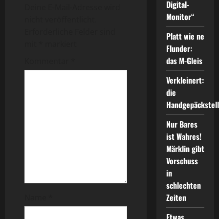
r
Digital-
Deine E-Mail-Adresse wird
Monitor“
a
nicht veröffentlicht.
Erforderliche Felder sind
Platt wie ne
g
mit
*
markiert
Flunder:
s
das M-Gleis
Kommentar
*
n
Verkleinert:
die
a
Handgepäckstel
v
Nur Bares
ist Wahres!
i
Märklin gibt
Vorschuss
g
in
a
schlechten
Zeiten
Name
*
t
Etwas