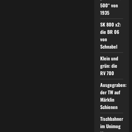
500“ von
1935
SK 800 x2:
die BR 06
von
Schnabel
Klein und
grün: die
RV 700
Ausgegraben:
der TW auf
Märklin
Schienen
Tischbahner
im Unimog