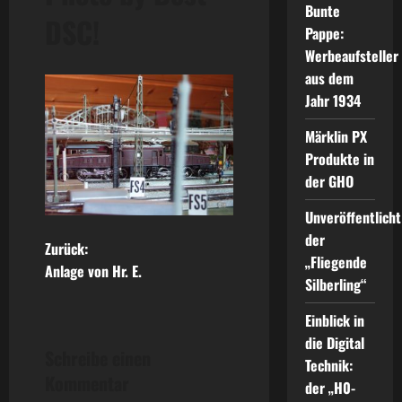
Bunte
DSC!
Pappe:
Werbeaufsteller
aus dem
Jahr 1934
Märklin PX
Produkte in
der GHO
Unveröffentlicht
der
B
Zurück:
„Fliegende
Anlage von Hr. E.
e
Silberling“
Einblick in
i
die Digital
Schreibe einen
t
Technik:
Kommentar
der „H0-