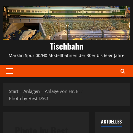
Zum
Inhalt
springen
Tischbahn
Märklin Spur 00/H0 Modellbahnen der 30er bis 60er Jahre
Primäres
Menü
Start
Anlagen
Anlage von Hr. E.
Photo by Best DSC!
AKTUELLES
Photo by Best