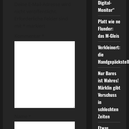
r
Digital-
Deine E-Mail-Adresse wird
Monitor“
a
nicht veröffentlicht.
Erforderliche Felder sind
Platt wie ne
g
mit
*
markiert
Flunder:
s
das M-Gleis
Kommentar
*
n
Verkleinert:
die
a
Handgepäckstel
v
Nur Bares
ist Wahres!
i
Märklin gibt
Vorschuss
g
in
a
schlechten
Zeiten
Name
*
t
Etwas