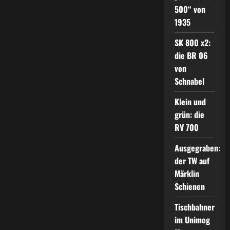
500“ von
1935
SK 800 x2:
die BR 06
von
Schnabel
Klein und
grün: die
RV 700
Ausgegraben:
der TW auf
Märklin
Schienen
Tischbahner
im Unimog