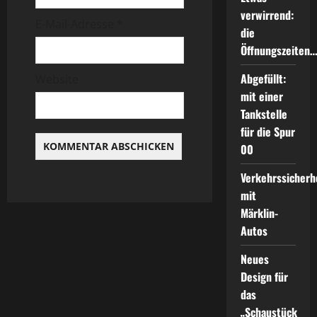
i
verwirrend:
E-Mail-Adresse
*
die
o
Öffnungszeiten
n
Abgefüllt:
Website
mit einer
Tankstelle
für die Spur
00
Verkehrssicherh
mit
Märklin-
Autos
Neues
Design für
das
„Schaustück