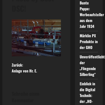
Bunte
DSC!
Pappe:
Werbeaufsteller
aus dem
Jahr 1934
Märklin PX
Produkte in
der GHO
Unveröffentlicht
der
B
Zurück:
„Fliegende
Anlage von Hr. E.
e
Silberling“
Einblick in
i
die Digital
Schreibe einen
t
Technik:
Kommentar
der „H0-