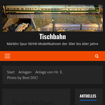
Zum
Inhalt
springen
Tischbahn
Märklin Spur 00/H0 Modellbahnen der 30er bis 60er Jahre
Primäres
Menü
Start
Anlagen
Anlage von Hr. E.
Photo by Best DSC!
AKTUELLES
Photo by Best