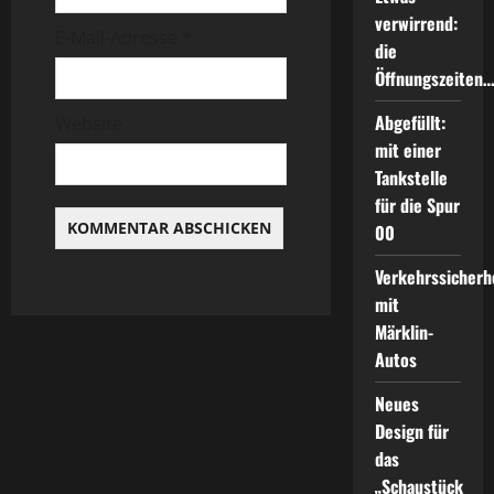
i
verwirrend:
E-Mail-Adresse
*
die
o
Öffnungszeiten
n
Abgefüllt:
Website
mit einer
Tankstelle
für die Spur
00
Verkehrssicherh
mit
Märklin-
Autos
Neues
Design für
das
„Schaustück