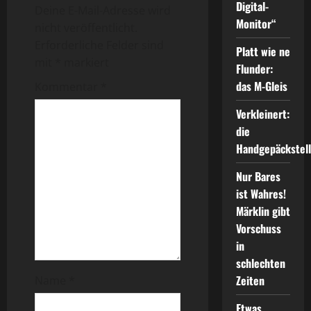
r
Digital-
Deine E-Mail-Adresse wird
Monitor“
a
nicht veröffentlicht.
Erforderliche Felder sind
Platt wie ne
g
mit
*
markiert
Flunder:
s
das M-Gleis
Kommentar
*
n
Verkleinert:
die
a
Handgepäckstel
v
Nur Bares
ist Wahres!
i
Märklin gibt
Vorschuss
g
in
a
schlechten
Zeiten
Name
*
t
Etwas