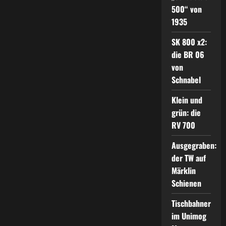
500“ von
1935
SK 800 x2:
die BR 06
von
Schnabel
Klein und
grün: die
RV 700
Ausgegraben:
der TW auf
Märklin
Schienen
Tischbahner
im Unimog