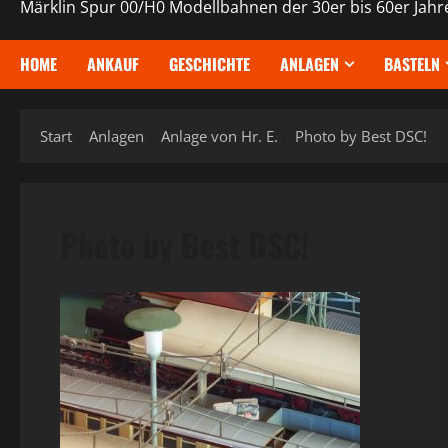
Märklin Spur 00/H0 Modellbahnen der 30er bis 60er Jahr
HOME
ANKAUF
GESCHICHTE
ANLAGEN
BASTELN
Start
Anlagen
Anlage von Hr. E.
Photo by Best DSC!
Photo by Best DSC!