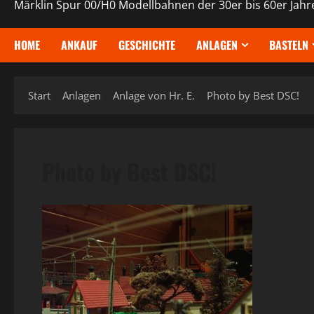
Märklin Spur 00/H0 Modellbahnen der 30er bis 60er Jahr
HOME
ANKAUF
GESCHICHTE
ANLAGEN
BASTELN
Start
Anlagen
Anlage von Hr. E.
Photo by Best DSC!
Photo by Best DSC!