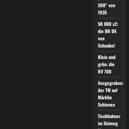
500“ von
1935
SK 800 x2:
die BR 06
von
Schnabel
Klein und
grün: die
RV 700
Ausgegraben:
der TW auf
Märklin
Schienen
Tischbahner
im Unimog