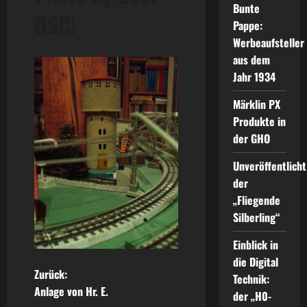
Bunte
DSC!
Pappe:
Werbeaufsteller
aus dem
Jahr 1934
Märklin PX
Produkte in
der GHO
Unveröffentlicht
der
„Fliegende
Silberling“
Einblick in
die Digital
B
Zurück:
Technik:
Anlage von Hr. E.
der „H0-