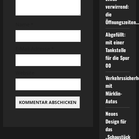
g
verwirrend:
die
a
Öffnungszeiten
Name
*
t
Abgefüllt:
i
mit einer
E-Mail-Adresse
*
Tankstelle
o
für die Spur
00
n
Website
Verkehrssicherh
mit
Märklin-
Autos
Neues
Design für
das
„Schaustück