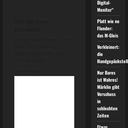
e
Digital-
i
Monitor“
Schreibe einen
Platt wie ne
t
Kommentar
Flunder:
r
das M-Gleis
Deine E-Mail-Adresse wird
a
nicht veröffentlicht.
Verkleinert:
Erforderliche Felder sind
die
g
mit
*
markiert
Handgepäckstel
s
Kommentar
*
Nur Bares
ist Wahres!
n
Märklin gibt
a
Vorschuss
in
v
schlechten
Zeiten
i
Etwas