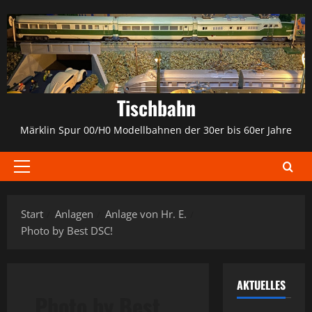
Zum
Inhalt
springen
Tischbahn
Märklin Spur 00/H0 Modellbahnen der 30er bis 60er Jahre
Primäres
Menü
Start
Anlagen
Anlage von Hr. E.
Photo by Best DSC!
AKTUELLES
Photo by Best