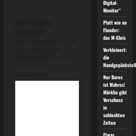
e
Digital-
i
Monitor“
Schreibe einen
Platt wie ne
t
Kommentar
Flunder:
r
das M-Gleis
Deine E-Mail-Adresse wird
a
nicht veröffentlicht.
Verkleinert:
Erforderliche Felder sind
die
g
mit
*
markiert
Handgepäckstel
s
Kommentar
*
Nur Bares
ist Wahres!
n
Märklin gibt
a
Vorschuss
in
v
schlechten
Zeiten
i
Etwas