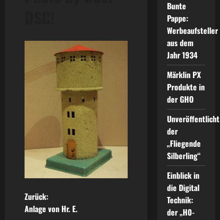
Bunte
DSC!
Pappe:
Werbeaufsteller
aus dem
Jahr 1934
Märklin PX
Produkte in
der GHO
Unveröffentlicht
der
„Fliegende
Silberling“
Einblick in
die Digital
B
Zurück:
Technik:
Anlage von Hr. E.
der „H0-