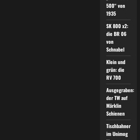
500“ von
1935
SK 800 x2:
die BR 06
von
Schnabel
Klein und
grün: die
RV 700
Ausgegraben:
der TW auf
Märklin
Schienen
Tischbahner
im Unimog