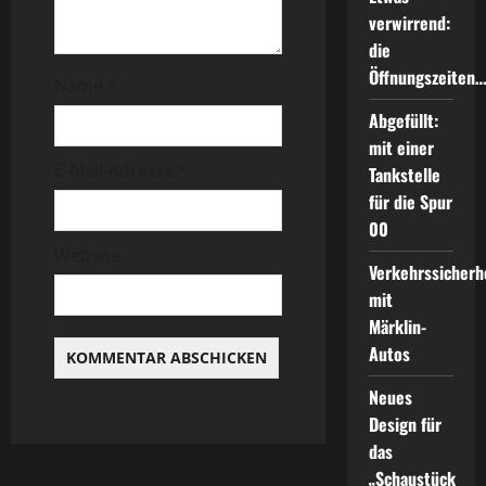
g
verwirrend:
die
a
Öffnungszeiten
Name
*
t
Abgefüllt:
i
mit einer
E-Mail-Adresse
*
Tankstelle
o
für die Spur
00
n
Website
Verkehrssicherh
mit
Märklin-
Autos
Neues
Design für
das
„Schaustück