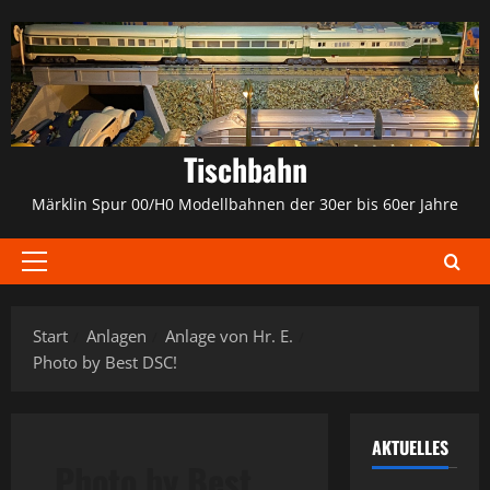
Zum
Inhalt
springen
Tischbahn
Märklin Spur 00/H0 Modellbahnen der 30er bis 60er Jahre
Primäres
Menü
Start
Anlagen
Anlage von Hr. E.
Photo by Best DSC!
AKTUELLES
Photo by Best