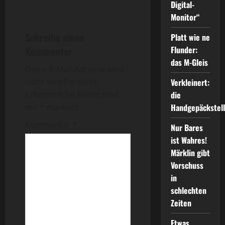
e
Digital-
i
Monitor“
Schreibe einen
Platt wie ne
t
Kommentar
Flunder:
r
das M-Gleis
Deine E-Mail-Adresse wird
a
nicht veröffentlicht.
Verkleinert:
Erforderliche Felder sind
die
g
mit
*
markiert
Handgepäckstel
s
Kommentar
*
Nur Bares
ist Wahres!
n
Märklin gibt
a
Vorschuss
in
v
schlechten
Zeiten
i
Etwas