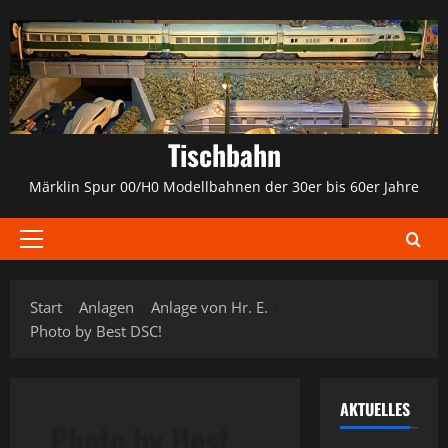
Zum
Inhalt
springen
Tischbahn
Märklin Spur 00/H0 Modellbahnen der 30er bis 60er Jahre
Primäres
Menü
Start
Anlagen
Anlage von Hr. E.
Photo by Best DSC!
AKTUELLES
Photo by Best