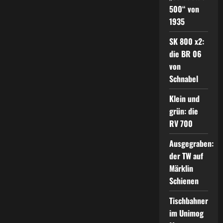
500“ von
1935
SK 800 x2:
die BR 06
von
Schnabel
Klein und
grün: die
RV 700
Ausgegraben:
der TW auf
Märklin
Schienen
Tischbahner
im Unimog