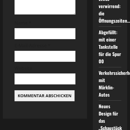
g
verwirrend:
die
a
Öffnungszeiten
Name
*
t
Abgefüllt:
i
mit einer
E-Mail-Adresse
*
Tankstelle
o
für die Spur
00
n
Website
Verkehrssicherh
mit
Märklin-
Autos
Neues
Design für
das
„Schaustück