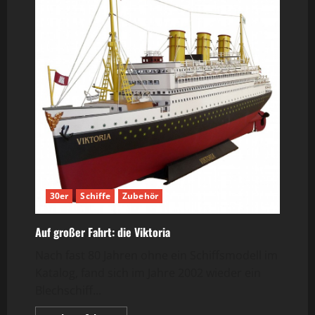
Etwaigen
Nachrichten
30er
Schiffe
Zubehör
Auf großer Fahrt: die Viktoria
Nach fast 80 Jahren ohne ein Schiffsmodell im
Katalog, fand sich im Jahre 2002 wieder ein
Blechschiff...