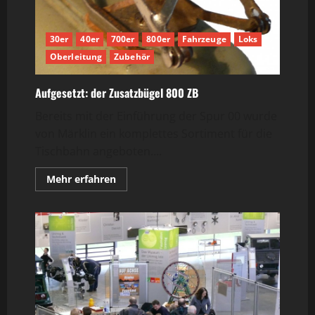
30er
40er
700er
800er
Fahrzeuge
Loks
Oberleitung
Zubehör
Aufgesetzt: der Zusatzbügel 800 ZB
Bereits mit der Einführung der Spur 00 wurde
von Märklin ein komplettes Sortiment für die
Tischbahn angeboten....
Mehr
Mehr erfahren
Informationen
über
Aufgesetzt:
der
Zusatzbügel
800
ZB