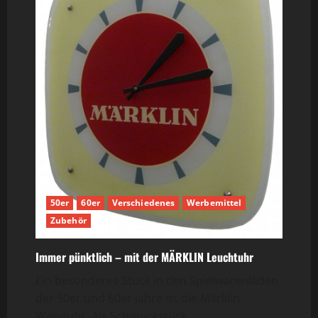
50er
60er
Verschiedenes
Werbemittel
Zubehör
Immer pünktlich – mit der MÄRKLIN Leuchtuhr
Ein besonderes Stück in den Spielwarenläden
der 50er und 60er Jahre ist die Märklin
Wanduhr. Als Schmuckstück...