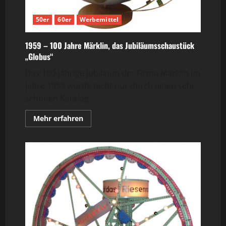
50er
60er
Werbemittel
1959 – 100 Jahre Märklin, das Jubiläumsschaustück
„Globus“
Das 100-jährige Jubiläum der Firma Märklin im
Jahre 1959 wurde nicht nur durch einen sehr
schönen Katalog...
Mehr
Mehr erfahren
Informationen
über
1959
–
100
Jahre
Märklin,
das
Jubiläumsschaustück
„Globus“