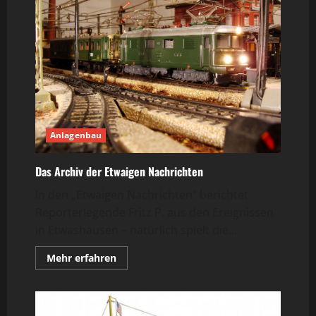
Anlagenbau
Das Archiv der Etwaigen Nachrichten
In den „Etwaigen Nachrichten“ berichtet
Reporterlegende Fritz P. aus den Ereignissen
in Etwashausen – natürlich spielt die...
Mehr
Mehr erfahren
Informationen
über
Das
Archiv
der