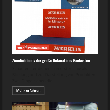
60er
Werbemittel
Ziemlich bunt: der große Dekorations Baukasten
Schaufenster dienen ja in erster Linie als
Blickfang und zur Darstellung von Produkten.
Zwei Dinge ziehen die...
Mehr
Mehr erfahren
Informationen
über
Ziemlich
bunt:
der