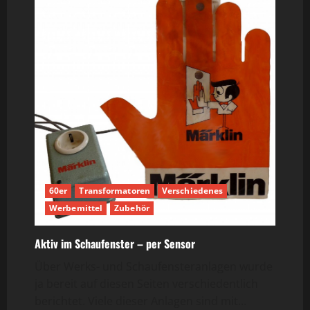
Bastelprojekt
60er
Transformatoren
Verschiedenes
Werbemittel
Zubehör
Aktiv im Schaufenster – per Sensor
Über Werks- und Schaufensteranlagen wurde
ja bereit auf diesen Seiten verschiedentlich
berichtet. Viele dieser Anlagen sind mit...