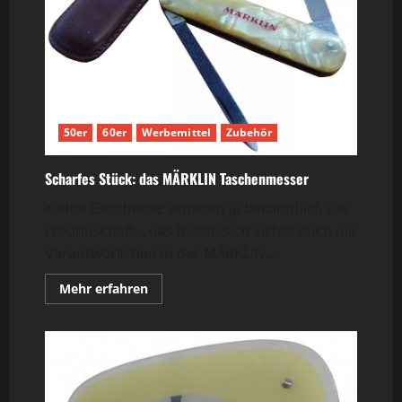
50er
60er
Werbemittel
Zubehör
Scharfes Stück: das MÄRKLIN Taschenmesser
Kleine Geschenke erhalten ja bekanntlich die
Freundschaft… das haben sich sicher auch die
Verantworlichen in der MÄRKLIN...
Mehr
Mehr erfahren
Informationen
über
Scharfes
Stück:
das
MÄRKLIN
Taschenmesser