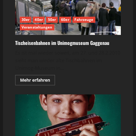
30er
40er
50er
60er
Fahrzeuge
Veranstaltungen
Tischeisenbahnen im Unimogmuseum Gaggenau
Es ist mal wieder soweit, am 27. und 28.2.2010
sieht man wieder alte Tischbahnen im
Unimog-Museum in...
Mehr
Mehr erfahren
Informationen
über
Tischeisenbahnen
im
Unimogmuseum
Gaggenau