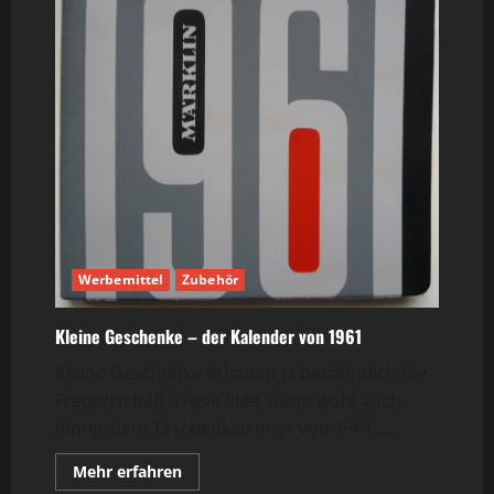
Werbemittel
Zubehör
Kleine Geschenke – der Kalender von 1961
Kleine Geschenke erhalten ja bekanntlich die
Freundschaft. Diese Idee stand wohl auch
hinter dem Taschenkalender von 1961,...
Mehr
Mehr erfahren
Informationen