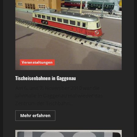
große
Dekorations
Baukasten
Veranstaltungen
Tischeisenbahnen in Gaggenau
Am 6. und 7. November 2010 war die
Jahnhalle in Gaggenau mal wieder das
Zentrum der Tischbahn...
Mehr
Mehr erfahren
Informationen
über
Tischeisenbahnen
in
Gaggenau