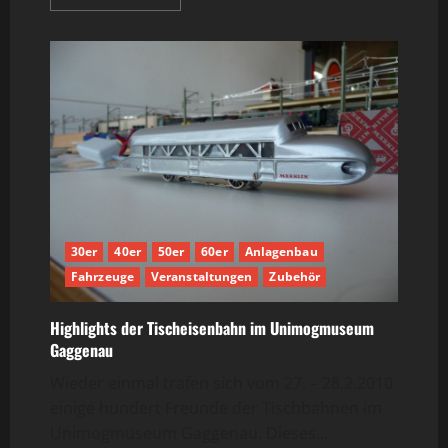
Informationen
über
75
Jahre
TRIX-
EXPRESS
im
Deutschen
Technikmuseum,
Berlin
30er
40er
50er
60er
Anlagenbau
Fahrzeuge
Veranstaltungen
Zubehör
Highlights der Tischeisenbahn im Unimogmuseum
Gaggenau
Wieder einmal trafen sich vom 27. – 28.2.2010
einige hundert Freunde der Tischbahnen im
Unimogmuseum Gaggenau. Dieses...