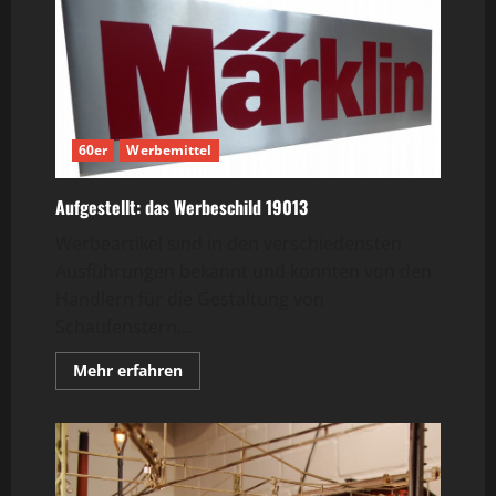
DL
800
60er
Werbemittel
Aufgestellt: das Werbeschild 19013
Werbeartikel sind in den verschiedensten
Ausführungen bekannt und konnten von den
Händlern für die Gestaltung von
Schaufenstern...
Mehr
Mehr erfahren
Informationen
über
Aufgestellt:
das
Werbeschild
19013