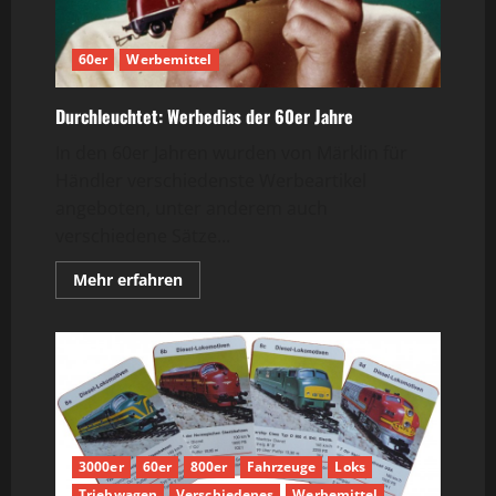
60er
Werbemittel
Durchleuchtet: Werbedias der 60er Jahre
In den 60er Jahren wurden von Märklin für
Händler verschiedenste Werbeartikel
angeboten, unter anderem auch
verschiedene Sätze...
Mehr
Mehr erfahren
Informationen
über
Durchleuchtet:
Werbedias
der
60er
Jahre
3000er
60er
800er
Fahrzeuge
Loks
Triebwagen
Verschiedenes
Werbemittel