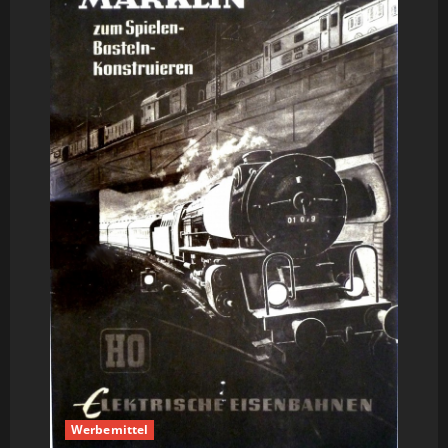
Handdrehscheibe
410
H
Werbemittel