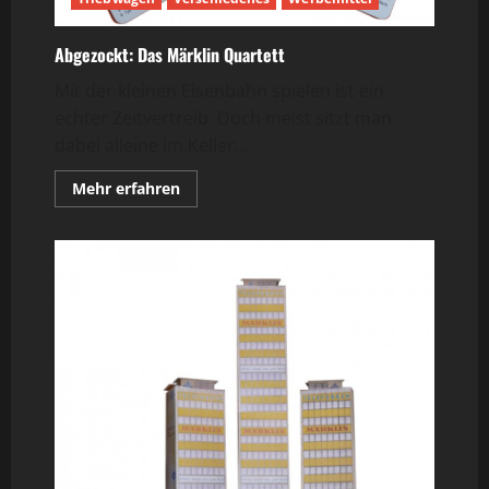
Abgezockt: Das Märklin Quartett
Mit der kleinen Eisenbahn spielen ist ein
echter Zeitvertreib. Doch meist sitzt man
dabei alleine im Keller...
Mehr
Mehr erfahren
Informationen
über
Abgezockt:
Das
Märklin
Quartett