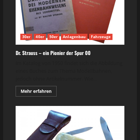
30er
40er
50er
Anlagenbau
Fahrzeuge
Dr. Strauss – ein Pionier der Spur 00
Im Katalog von 1950 findet sich die Abbildung
eines Buches zum Thema Modellbahnen,
jedoch ohne Artikelnummer. Wie...
Mehr
Mehr erfahren
Informationen
über
Dr.
Strauss
–
ein
Pionier
der
Spur
00