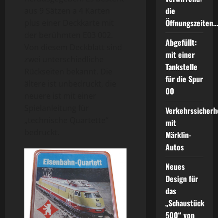
die
aus 9 Sätzen a 4 Karten
Öffnungszeiten
plus einer Deckkarte mit
der berühmten E03 002.
Abgefüllt:
Von diesem Deckblatt sind
mit einer
zwei unterschiedliche
Tankstelle
Rückseiten bekannt. Die
für die Spur
ältere ist unbedruckt, die
00
neuere ist mit einer
Spielanleitung für
Verkehrssicherh
„technische Quartette“
mit
bedruckt.
Märklin-
Autos
Neues
Design für
das
„Schaustück
500“ von