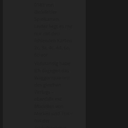
0183 von
Bielefelder
Spielkarten.
Leider liegt es mir
nur mit den
fehlenden Karten
2c, 3a, 4c, 4d, 6a,
6d vor.
Vollständig habe
ich dagegen das
Waggonquartett
des gleichen
Verlags –
ebenfalls mit
Modellen von
Märklin und Trix –
mit der
Artikelnummer