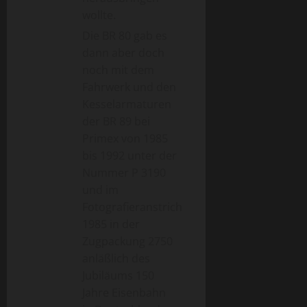
wollte.
Die BR 80 gab es
dann aber doch
noch mit dem
Fahrwerk und den
Kesselarmaturen
der BR 89 bei
Primex von 1985
bis 1992 unter der
Nummer P 3190
und im
Fotografieranstrich
1985 in der
Zugpackung 2750
anläßlich des
Jubiläums 150
Jahre Eisenbahn