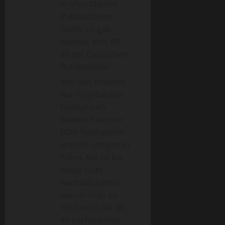
in allen Märklin
Publikationen
findet: es gab
niemals eine BR
89 der Deutschen
Bundesbahn!
Von den ohnehin
nur 10 gebauten
Exemplaren
blieben 5 bei der
DDR-Reichsbahn
und die übrigen in
Polen. Mir ist bis
heute nicht
nachvollziehbar,
warum man ab
1953 nicht die BR
80 nachgebildet