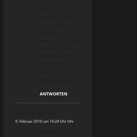
Spielregeln
befolgen soll,
denn die Karte
von der 3029
enthält nahezu
keine technischen
Daten und kann
damit so nicht
benutzt werden.
Viele Grüße
Stefan Burkhard
ANTWORTEN
Uwe Garske
sagt:
9. Februar 2010 um 16:24 Uhr Uhr
Hallo Herr