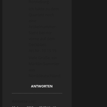
Ronneburg.
Ich hätte zu dem
Quartett noch
eine
Artikelnummer.
Steht bei mir
vorne auf dem
Deckblatt.
Art.Nr. 10 15 19
Viele Grüße, ein
Märklin-Sammler
aus
Norddeutschland.
ANTWORTEN
Annette
sagt: