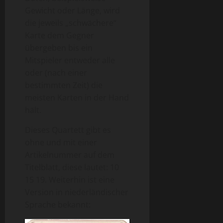
Gewicht oder Länge, wird
die jeweils „schwächere“
Karte dem Gegner
übergeben bis ein
Mitspieler entweder alle
oder (nach einer
bestimmten Zeit) die
meisten Karten in der Hand
hält.
Dieses Quartett gibt es
ohne und mit einer
Artikelnummer auf dem
Titelblatt, diese lautet: 10
15 19. Weiterhin ist eine
Version in niederländischer
Sprache bekannt: