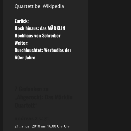
Quartett bei Wikipedia
B
Zurück:
Hoch hinaus: das MÄRKLIN
e
Hochhaus von Schreiber
Weiter:
i
Durchleuchtet: Werbedias der
t
60er Jahre
r
a
7 Gedanken zu
g
„
Abgezockt: Das Märklin
Quartett
“
s
n
andreas 2
sagt:
21. Januar 2010 um 16:00 Uhr Uhr