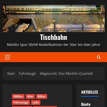
Zum
Inhalt
springen
Tischbahn
Märklin Spur 00/H0 Modellbahnen der 30er bis 60er Jahre
Primäres
Menü
Start
Fahrzeuge
Abgezockt: Das Märklin Quartett
AKTUELLES
3000er
60er
800er
Fahrzeuge
Loks
Bunte