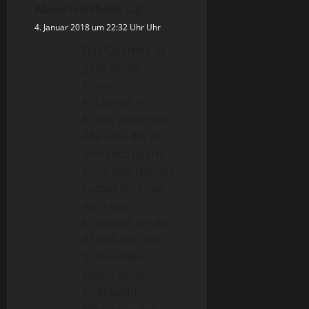
Klaus Frickhard
sagt:
4. Januar 2018 um 22:32 Uhr Uhr
Das Quartett ist
ganz große
Klasse!
Ich besaß es
früher auch mal.
Alle Loks die in
den Sechzigern
Rang und Namen
hatten sind hier
vertreten.
Ich besaß die BR
81.004 und den
Schienenbus,
meine erste
Eisenbahn.
Bin später aus