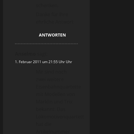
schenken.
Danke für Ihre
ehrliche Antwort
ANTWORTEN
Anselmo
sagt:
1. Februar 2011 um 21:55 Uhr Uhr
Mir sind noch
zwei weitere
Eisenbahnquartette
mit Modellen von
Märklin und Trix
bekannt. Das
Lokomotivenquartett
hat die
Artikelnummer