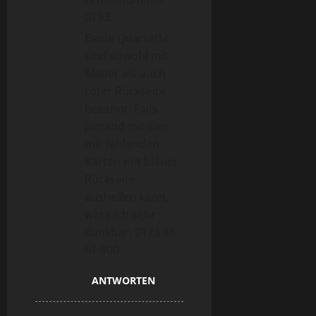
0193.
Beide Quartette
sind sowohl mit
blauer als auch
roter Rückseite
bekannt. Falls
jemand mit den
mir fehlenden
Karten mit blauer
Rückseite
aushelfen kann,
wäre ich sehr
dankbar: 0173 88
61 900
ANTWORTEN