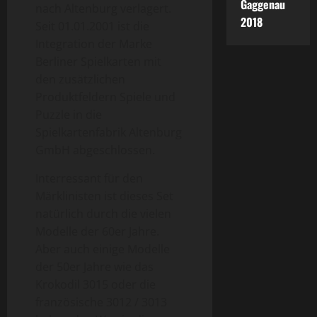
Gaggenau
nach Altenburg verlagert.
2018
Seit 01.01.2001 ist die
Integration der Marke
Berliner Spielkarten mit
den zusätzlichen
Produktfeldern Spiele und
Puzzle in die
Spielkartenfabrik Altenburg
GmbH abgeschlossen.
Interressant für den
Märklinisten ist dieses Set
natürlich durch die vielen
Modelle der 60er Jahre.
Aber auch einige Modelle
der 50er Jahre wie das
Krokodil 3015 oder die
französische 3012 / 3013