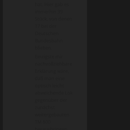
hat. Hier gab es
immerhin 39
Stück, von denen
17 bei der
Deutschen
Bundesbahn
blieben.
Einzigste mir
nachvollziehbare
Erklärung wäre,
daß man eine
optisch leicht
abweichende Lok
gegenüber der
zunächst
weitergebauten
TM 800
herausbringen