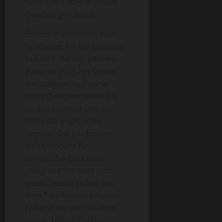
haben den Weg in dieses
Quartett gefunden.
Es sind mindestens zwei
Spielarten für ein Quartett
bekannt. Bei der älteren
Variante fragt ein Spieler
den Gegner nach einer
Karte (beispielsweise B3),
ist diese vorhanden so
muss sie abgegeben
werden. Die modernere –
insbesondere für
technische Quartette
geeignete Variante – ist
vielen Lesern sicher aus
dem Sandkasten bekannt:
Anhand der technischen
Daten, beispielsweise