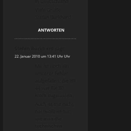
in Deutschland.
Viele Grüße
Stefan Burkhard
ANTWORTEN
Stefan Burkhard
sagt:
22. Januar 2010 um 13:41 Uhr Uhr
Mir ist noch ein
weiterer Fehler
aufgefallen, die BR
44 war für 80
km/h zugelassen.
Auch ist mir nicht
nachvollziehbar,
wie man die
technischen