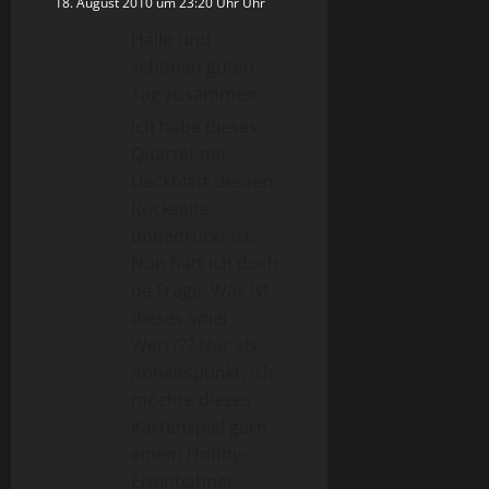
18. August 2010 um 23:20 Uhr Uhr
Hallo und
schönen guten
Tag zusammen,
ich habe dieses
Quartet mit
Deckblatt dessen
Rückseite
unbedruckt ist.
Nun hätt ich doch
ne Frage: Was ist
dieses Spiel
Wert??? Nur als
Anhaltspunkt, ich
möchte dieses
Kartenspiel gern
einem Hobby-
Eisenbahner