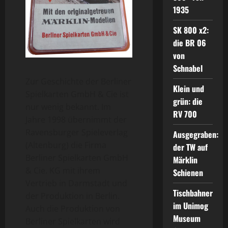
1935
SK 800 x2:
die BR 06
von
Schnabel
Zur Geschichte der Berliner
Klein und
Spielkarten GmbH & Cie ist
grün: die
nur wenig bekannt. Im
RV 700
Jahre 1998 übernimmt der
Ravensburger Spieleverlag
Ausgegraben:
(Altenburg) die Firma
der TW auf
Berliner Spielkarten GmbH
Märklin
& Cie. KG mit ihrem
Schienen
Vertrieb in Darmstadt und
Tischbahner
der Produktion in Berlin.
im Unimog
Auch die Produktion von
Museum
Berliner Spielkarten wird