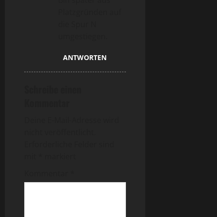
Platzgründen auf
die Spur N
umgestiegen.
ANTWORTEN
Schreibe einen
Kommentar
Deine E-Mail-Adresse wird
nicht veröffentlicht.
Erforderliche Felder sind
mit
*
markiert
Kommentar
*