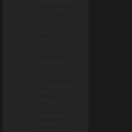
Dieses Quartett
ist echt Top! Ich
bin immer wieder
freudig erstaunt,
welche
Schätzchen Frank
Ronneburg uns
hier präsentiert.
Es sind durchweg
sehr schöne
Modellaufnahmen,
welche man im
Katalog so nicht
findet.
Allerdings auch
hier wieder der
Fehler, den man