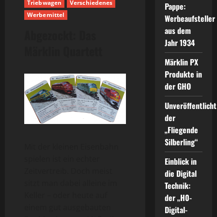
Triebwagen
Verschiedenes
Pappe:
Werbemittel
Werbeaufsteller
aus dem
Abgezockt: Das
Jahr 1934
Märklin Quartett
Märklin PX
Produkte in
der GHO
Unveröffentlicht
der
„Fliegende
Silberling“
Mit der kleinen Eisenbahn
spielen ist ein echter
Einblick in
Zeitvertreib. Doch meist
die Digital
sitzt man dabei alleine im
Technik:
Keller – oder heute auf
der „H0-
einem gut ausgebauten
Digital-