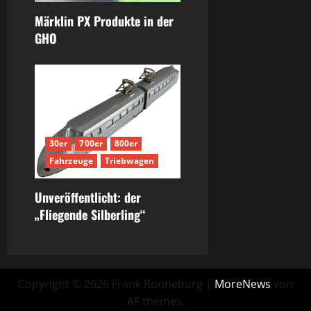
Märklin PX Produkte in der
GHO
30er
700er
800er
Fahrzeuge
Triebwagen
Unveröffentlicht: der
„Fliegende Silberling“
Copyright © 2026 Frank Ronneburg
|
MoreNews
von
AF themes.