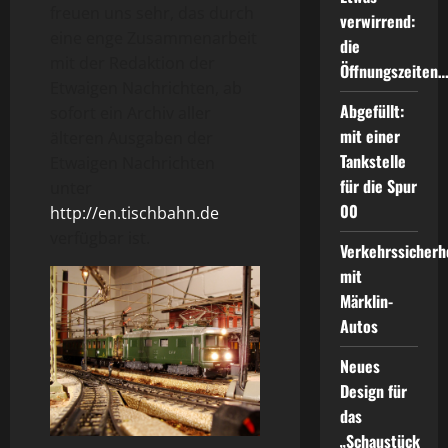
freuen uns sehr, das durch
verwirrend:
eine enge Zusammenarbeit
die
mit der Redaktion der
Öffnungszeiten
Etwaigen Nachrichten, ab
Abgefüllt:
sofort ein Archiv aller
mit einer
älteren Ausgaben der
Tankstelle
Etwaigen Nachrichten
für die Spur
unter
00
http://en.tischbahn.de
verfügbar ist.
Verkehrssicherh
mit
Märklin-
Autos
Neues
Design für
das
„Schaustück