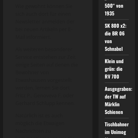
500“ von
Wie gewohnt können Sie
1935
sich auch dort für einen
Newsletter anmelden der
SK 800 x2:
bei neuen Artikeln per E-
die BR 06
Mail informiert.
von
Schnabel
Als weiteren besonderer
Service entstehen zur Zeit
Klein und
einige Seiten auf denen die
grün: die
Bewohner von
RV 700
Etwashausen vorgestellt
werden, lernen Sie dort
Ausgegraben:
Fritz P., Genoveva F. oder
der TW auf
Gerhard Schlupp kennen.
Märklin
Schienen
Natürlich ist es auch
möglich die Etwaigen
Tischbahner
Nachrichten zu
im Unimog