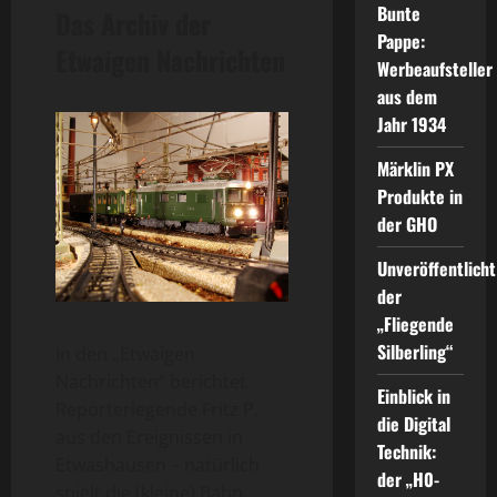
Bunte
Das Archiv der
Pappe:
Etwaigen Nachrichten
Werbeaufsteller
aus dem
Jahr 1934
Märklin PX
Produkte in
der GHO
Unveröffentlicht
der
„Fliegende
Silberling“
In den „Etwaigen
Nachrichten“ berichtet
Einblick in
Reporterlegende Fritz P.
die Digital
aus den Ereignissen in
Technik:
Etwashausen – natürlich
der „H0-
spielt die (kleine) Bahn