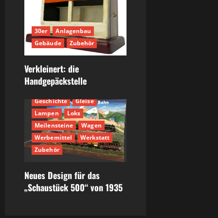
30er
Anlagenbau
Gebäude
Zubehör
Verkleinert: die
30er
700er
Handgepäckstelle
Anlagenbau
Fahrzeuge
Geschichte
Gleise
Lampen
Loks
Meilensteine
Wagen
Werbemittel
Werkstatt
Zubehör
Neues Design für das
„Schaustück 500“ von 1935