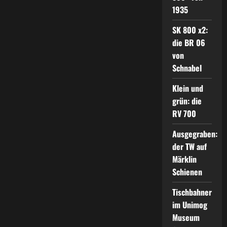
1935
SK 800 x2:
die BR 06
von
Schnabel
Klein und
grün: die
RV 700
Ausgegraben:
der TW auf
Märklin
Schienen
Tischbahner
im Unimog
Museum