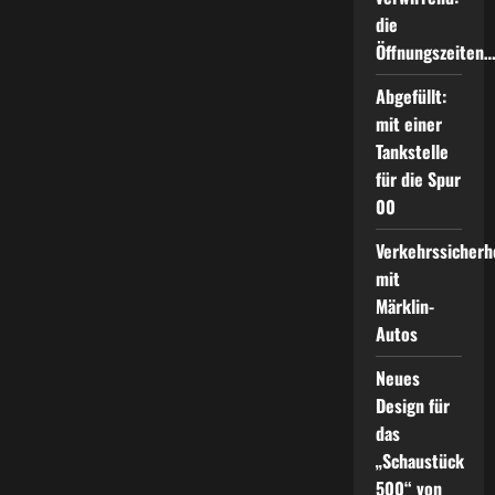
die
Öffnungszeiten
Abgefüllt:
mit einer
Tankstelle
für die Spur
00
Verkehrssicherh
mit
Märklin-
Autos
Neues
Design für
das
„Schaustück
500“ von