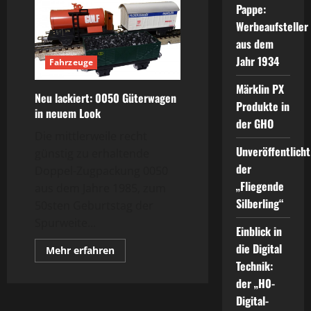
Pappe:
Werbeaufsteller
aus dem
Jahr 1934
Fahrzeuge
Märklin PX
Neu lackiert: 0050 Güterwagen
Produkte in
in neuem Look
der GHO
Die mittlerweile recht
Unveröffentlicht
günstig zu erhaltende
der
Doppel-Zugpackung 0050
„Fliegende
aus dem Jahre 1985, zum
Silberling“
50sten Geburtstag der
Spurweite...
Einblick in
die Digital
Mehr
Mehr erfahren
Informationen
Technik:
über
Neu
der „H0-
lackiert:
0050
Digital-
Güterwagen