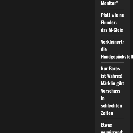
Monitor“
in
neuem
Look
Platt wie ne
Flunder:
das M-Gleis
Verkleinert:
die
Handgepäckstel
Nur Bares
ist Wahres!
Märklin gibt
Vorschuss
in
schlechten
Zeiten
Etwas
verwirrend: