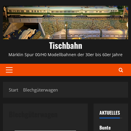
Zum
Inhalt
springen
Tischbahn
Märklin Spur 00/H0 Modellbahnen der 30er bis 60er Jahre
Primäres
Menü
Start
Blechgüterwagen
Blechgüterwagen
AKTUELLES
Bunte